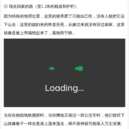
◎ 现在回家的路（宽1.2米的栈道和护栏）
因为特殊的地理位置，这里的猪养肥了只能自己吃，没有人能把它运
下山去；这里的媳妇有的终老至死，从嫁过来就没有回过娘家。这里
就像是被上帝隔绝起来了，孤独而宁静。
当你在抱怨地铁拥挤时，当你懊恼又错过一班公交车时，他们曾经下
山就像猴子一样在悬崖上荡来荡去，稍不留神就可能落入万丈深渊。