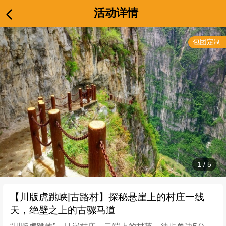
活动详情
包团定制
1
/
5
【川版虎跳峡|古路村】探秘悬崖上的村庄一线
天，绝壁之上的古骡马道