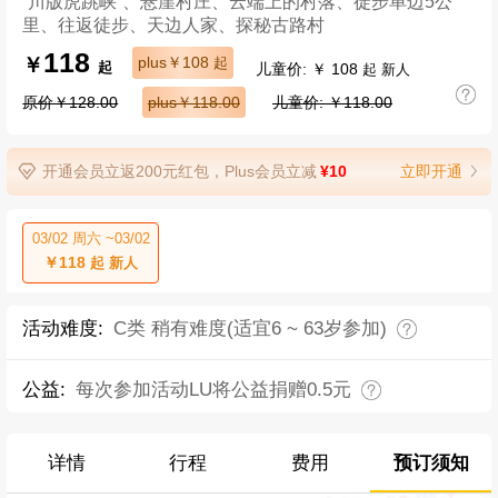
“川版虎跳峡”、悬崖村庄、云端上的村落、徒步单边5公
里、往返徒步、天边人家、探秘古路村
118
￥
plus￥108
起
儿童价: ￥ 108
起
起 新人
原价￥128.00
plus￥118.00
儿童价: ￥118.00
开通会员立返200元红包，Plus会员立减
¥10
立即开通
03/02 周六 ~03/02
￥118
起 新人
活动难度:
C类 稍有难度(适宜6 ~ 63岁参加)
公益:
每次参加活动LU将公益捐赠0.5元
详情
行程
费用
预订须知