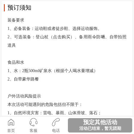
预订须知
装备要求
1、必备装备：运动鞋或者徒步鞋、选择运动服饰。
2、可选装备：登山杖
（点击购买）
、备用雨伞防嗮、自带拍照
道具
食品和水
1、水：2瓶500ml矿泉水（根据个人喝水量增减）
2、自带豪华路餐
户外活动风险提示
本次活动可能遇到的危险包括但不限于：
1、自然环境灾害：雷电、暴雨、山体滑坡、落石；
预定其他活动
2、动植物伤害：蛇咬、蜂蛰、蚊虫侵扰、有毒植物
活动已结束，暂无团期
3、自由风险：扭挫伤、迷路、抽筋、脱力、中暑；
首页
客服
电话