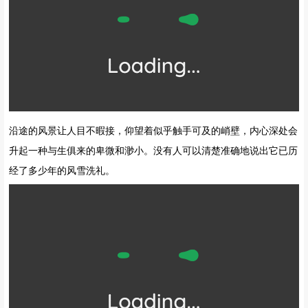
沿途的风景让人目不暇接，仰望着似乎触手可及的峭壁，内心深处会
升起一种与生俱来的卑微和渺小。没有人可以清楚准确地说出它已历
经了多少年的风雪洗礼。