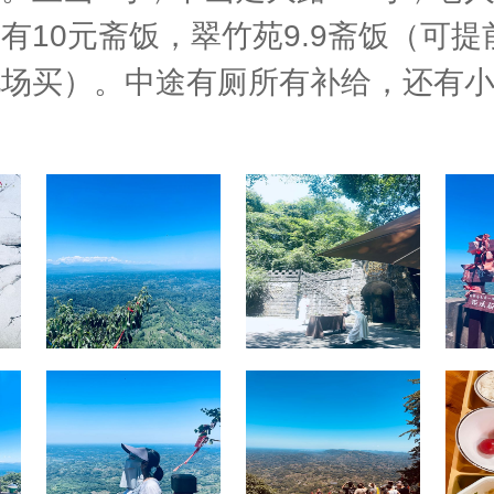
有10元斋饭，翠竹苑9.9斋饭（可
现场买）。中途有厕所有补给，还有