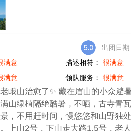
5.0
出团日期：2
很满意
描述相符：
很满意
很满意
领队服务：
很满意
老峨山治愈了✨ 藏在眉山的小众避
，满山绿植隔绝酷暑，不晒，古寺青
远景，不用赶时间，慢悠悠和山野独
。上山2号，下山走大路1.5号，老