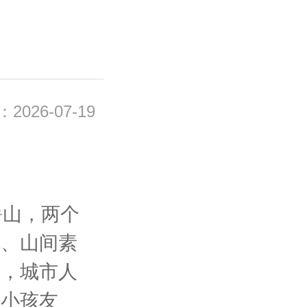
026-07-19
暑山，两个
瓦、山间素
处，城市人
人小孩友