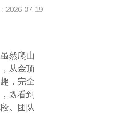
026-07-19
！虽然爬山
致，从金顶
有趣，完全
理，既看到
时段。团队
！