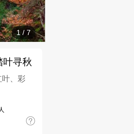
1
/
7
踏叶寻秋
红叶、彩
人