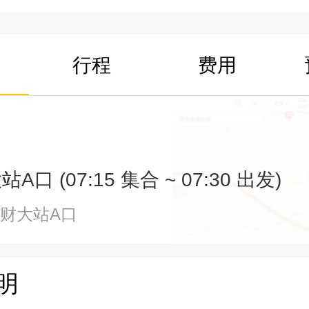
行程
费用
口 (07:15 集合 ~ 07:30 出发)
南财大站A口
明