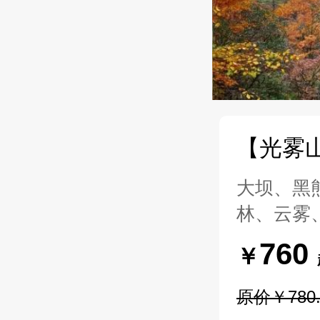
【光雾
大坝、黑
林、云雾
760
￥
原价￥780.