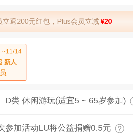
立返200元红包，Plus会员立减
¥20
 ~11/14
起 新人
员
:
D类 休闲游玩(适宜5 ~ 65岁参加)
次参加活动LU将公益捐赠0.5元