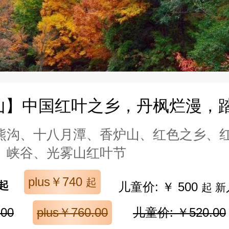
山】中国红叶之乡，丹枫烂漫，
熊沟、十八月潭、香炉山、红色之乡、
、峡谷、光雾山红叶节
plus￥740
起
起
儿童价: ￥ 500
起 新
00
plus￥760.00
儿童价: ￥520.00