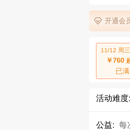
开通会员
11/12 周三
￥760
已满
活动难度
公益:
每