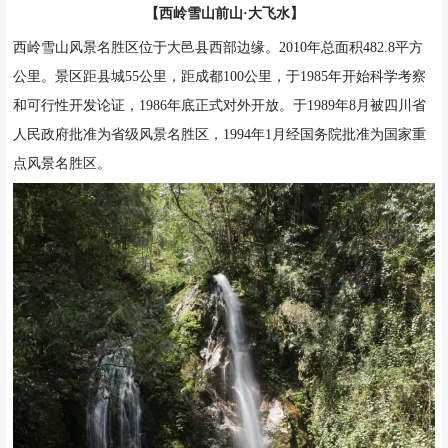
【西岭雪山前山·大飞水】
西岭雪山风景名胜区位于大邑县西部边缘。2010年总面积482.8平方
公里。景区距县城55公里，距成都100公里，于1985年开始科学考察
和可行性开发论证，1986年底正式对外开放。于1989年8月被四川省