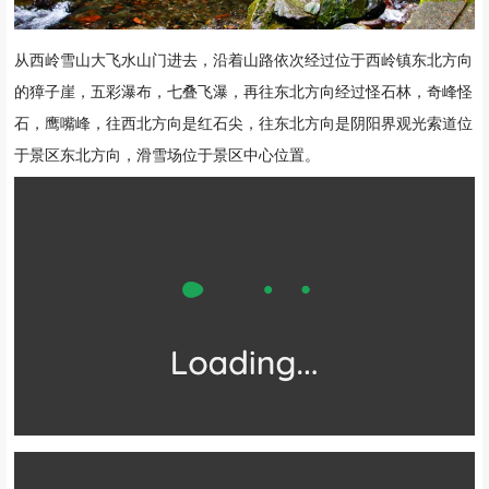
从西岭雪山大飞水山门进去，沿着山路依次经过位于西岭镇东北方向
的獐子崖，五彩瀑布，七叠飞瀑，再往东北方向经过怪石林，奇峰怪
石，鹰嘴峰，往西北方向是红石尖，往东北方向是阴阳界观光索道位