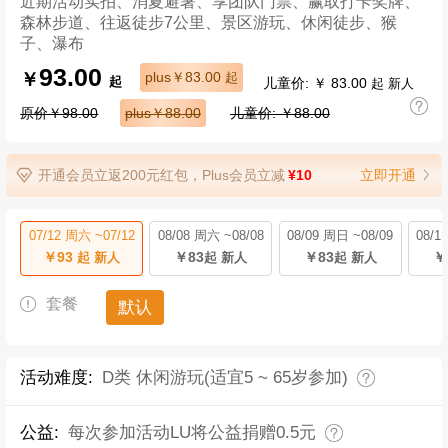
近期活动实拍、消夏避暑、享团队门票、赢取打卡奖牌、
森林步道、往返徒步7公里、景区游玩、休闲徒步、猴
子、瀑布
93.00
￥
plus￥83.00
起
儿童价: ￥ 83.00
起
起 新人
原价￥98.00
plus￥88.00
儿童价: ￥88.00
开通会员立返200元红包，Plus会员立减
¥10
立即开通
07/12 周六 ~07/12
08/08 周六 ~08/08
08/09 周日 ~08/09
08/1
￥93
￥83
￥83
￥
起 新人
起 新人
起 新人
套餐
默认
活动难度:
D类 休闲游玩(适宜5 ~ 65岁参加)
公益:
每次参加活动LU将公益捐赠0.5元