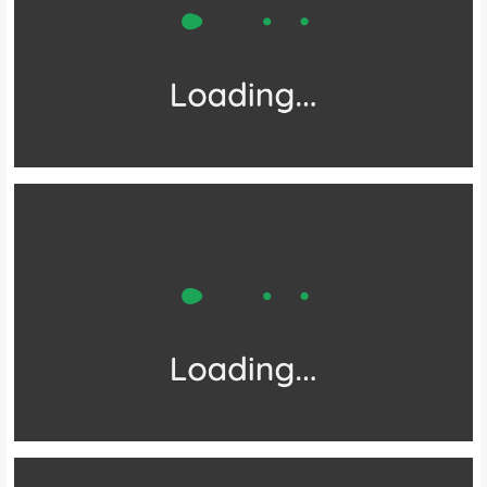
景区的精华概括为“其魂在林，其魄在山，其灵在水”。因其海拔高差
悬殊，气候类型多样高山终年积雪，反差极大，可观赏不同季节的景
色，有“一日观四季，十里不同天”之美誉。