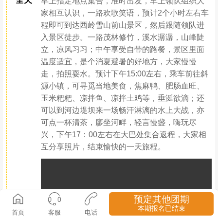
行程安排
Day.1（07月12日）成都-大邑-西岭大飞水-斜源小镇-
成都
全天
早上指定地点集合，准时出发，车上领队组织大
家相互认识，一路欢歌笑语，预计2个小时左右车
程即可到达西岭雪山前山景区，然后跟随领队进
入景区徒步。一路茂林修竹，溪水潺潺，山峰陡
预定其他团期
立，凉风习习；中午享受自带的路餐，景区里面
本期报名已结束
首页
客服
电话