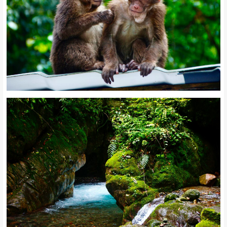
西岭雪山位于北纬23°，经度115°，在四川省成都市大邑县境内，距
成都仅95公里，总面积375平方公里，属世界自然遗产、大熊猫栖息
地、AAAA级旅游景区、国家重点风景名胜区。景区内有终年积雪的
大雪山，海拔5353米，为成都第一峰。