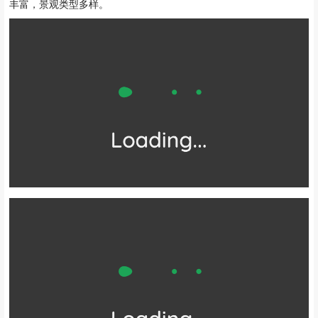
景区是一个以高山自然风光为特色的国家重点风景名胜区。地处邛崃
山脉中段，属青藏高原东部边缘和成都平原过渡地带。景区自然资源
丰富，景观类型多样。