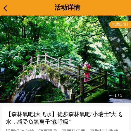
活动详情
包团定制
1
/
3
【森林氧吧|大飞水】徒步森林氧吧“小瑞士”大飞
水，感受负氧离子“森呼吸”