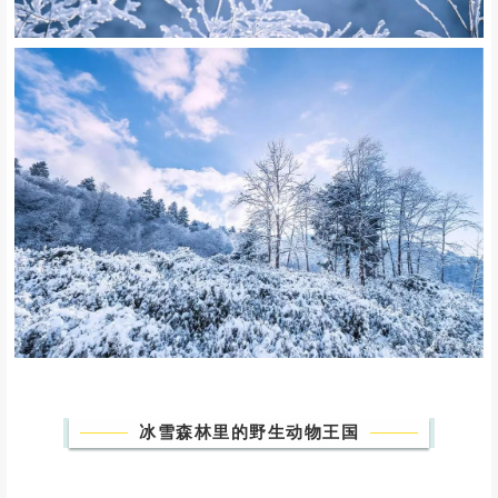
北纬30°上唯美林海雪原
冬日的清冽，给了喇叭河晶莹的浪漫
映入眼帘是林海雪原、玉树琼花
五彩斑斓的秋叶在白雪的浸染下
披上了冬日的衣裳
与浪漫雪景融为一体的喇叭河
焦山云海、绝美银树、澄澈海子
还有在白雪皑皑中觅食的鹿
定会让你流连忘返