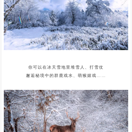
你可以在冰天雪地里堆雪人、打雪仗
邂逅秘境中的群鹿戏水、萌猴嬉戏……