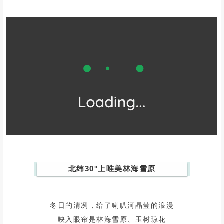
置身苍茫森林与幽深峡谷
时而雪漫千山，时而云浪奔腾
每一番变幻都是大自然的本色演绎