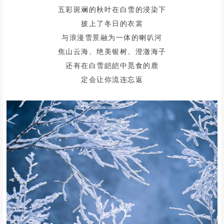
喇叭河迎来降雪
漫天大雪纷飞，飘落山林之中
雪中萌鹿、小猴、飞鸟随处可见
丛林、山谷逐渐幻化成童话的模样