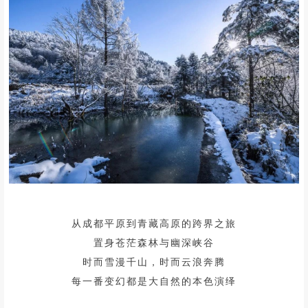
景区地处神秘的北纬30°
景区地处神秘的北纬30°
秀峰、飞瀑、云海等奇观绝景比比皆是