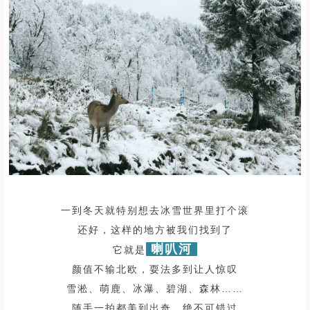
一到冬天就特别想去冰雪世界里打个滚
还好，这样的地方被我们找到了
喇叭河
它就是
颜值不输北欧，耍法多到让人惊叹
雪淞、萌鹿、冰瀑、碧湖、森林……
随手一拍都美到出奇，绝不可错过