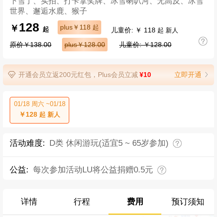
下雪了、实拍、打卡拿奖牌、冰雪喇叭河、无高反、冰雪
世界、邂逅水鹿、猴子
128
￥
plus￥118
起
儿童价: ￥ 118
起
起 新人
原价￥138.00
plus￥128.00
儿童价: ￥128.00
开通会员立返200元红包，Plus会员立减
¥10
立即开通
01/18 周六 ~01/18
￥128
起 新人
活动难度:
D类 休闲游玩(适宜5 ~ 65岁参加)
公益:
每次参加活动LU将公益捐赠0.5元
详情
行程
费用
预订须知