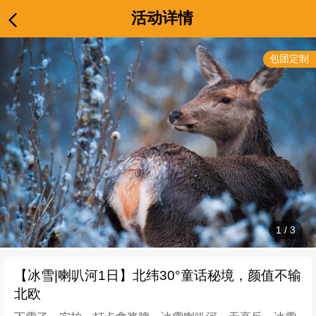
活动详情
包团定制
1
/
3
【冰雪|喇叭河1日】北纬30°童话秘境，颜值不输
北欧