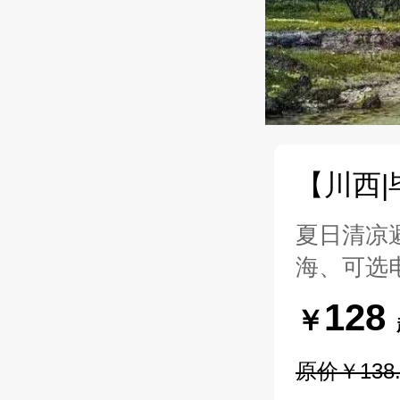
【川西
夏日清凉
海、可选
128
￥
原价￥138.