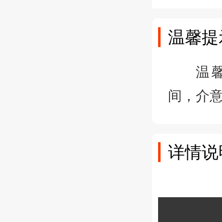
温馨提
温
间，介
详情说