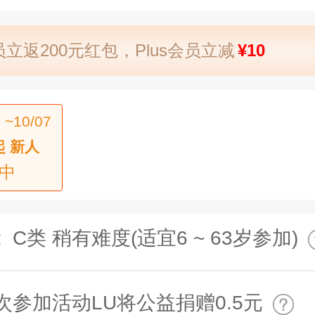
立返200元红包，Plus会员立减
¥10
 ~10/07
起 新人
中
:
C类 稍有难度(适宜6 ~ 63岁参加)
次参加活动LU将公益捐赠0.5元