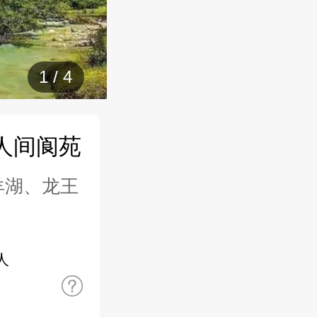
1
/
4
人间阆苑
羊湖、龙王
人