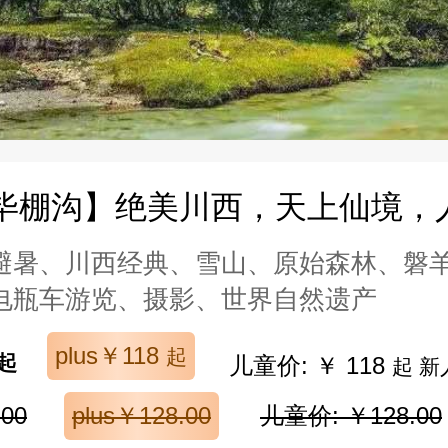
|毕棚沟】绝美川西，天上仙境，
避暑、川西经典、雪山、原始森林、磐
电瓶车游览、摄影、世界自然遗产
plus￥118
起
起
儿童价: ￥ 118
起 新
00
plus￥128.00
儿童价: ￥128.00