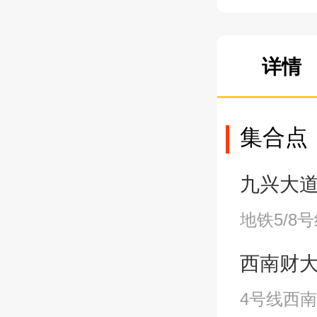
详情
集合点
九兴大道站B
地铁5/8
西南财大站A
4号线西