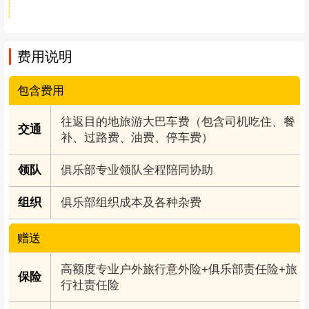
行程安排
Day.1（09月04日）成都-绵竹-芦苇花-红峡谷-成都
全天
早上集合点准时出发，车上领队介绍行程，发放
小奖品，一路欢歌笑语，预计2小时车程到达下车
点，河两边飘荡的芦苇花海，跟随领队漫步在郁
郁葱葱的芦苇花海，亲密的与大自然接触，看芦
苇，拍美照，中午AA午餐，随后下午乘车去红峡
谷游玩，徒步耍水非常巴适，享受逃离炎热夏日
的快感。预计下午4点左右集合返程，结束愉快的
一天。