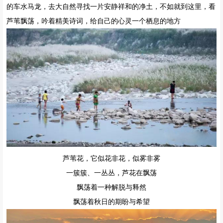
的车水马龙，去大自然寻找一片安静祥和的净土，不如就到这里，看
芦苇飘荡，吟着精美诗词，给自己的心灵一个栖息的地方
芦苇花，它似花非花，似雾非雾
一簇簇、一丛丛，芦花在飘荡
飘荡着一种解脱与释然
飘荡着秋日的期盼与希望