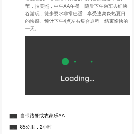
比羊肉”，因而制成浆，既为高蛋白，用胆水更能促健脾开胃；不比
石膏点浆，性凉，久食易伤脾胃，颇有道理。