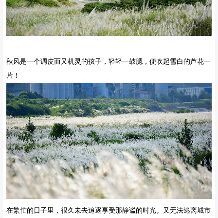
秋风是一个调皮而又机灵的孩子，轻轻一鼓腮，便吹起雪白的芦花一
片！
在繁忙的日子里，很久未去追逐享受那静谧的时光。又无法逃离城市