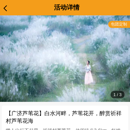
活动详情
包团定制
1
/
3
【广济芦苇花】白水河畔，芦苇花开，醉赏祈祥
村芦苇花海