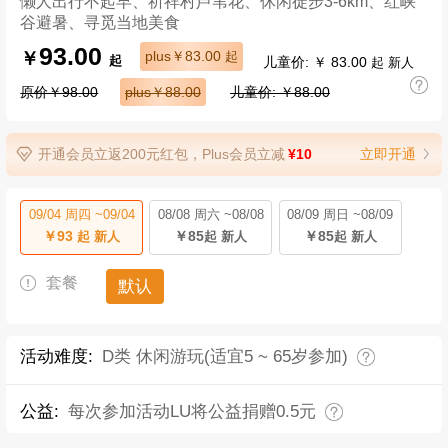
懒人出行不起早、祈祥村芦苇花、休闲徒步3-6km、红峡
谷避暑、寻觅当地美食
93.00
￥
plus￥83.00
起
儿童价: ￥ 83.00
起
起 新人
原价￥98.00
plus￥88.00
儿童价: ￥88.00
开通会员立返200元红包，Plus会员立减
¥10
立即开通
09/04 周四 ~09/04
08/08 周六 ~08/08
08/09 周日 ~08/09
￥93
￥85
￥85
起 新人
起 新人
起 新人
套餐
默认
活动难度:
D类 休闲游玩(适宜5 ~ 65岁参加)
公益:
每次参加活动LU将公益捐赠0.5元