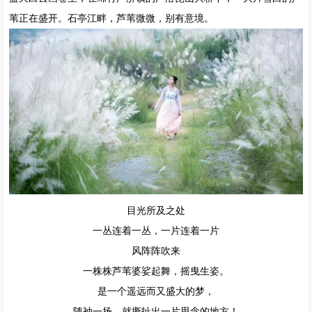
苇正在盛开。石亭江畔，芦苇微微，别有意境。
目光所及之处
一丛连着一丛，一片连着一片
风阵阵吹来
一株株芦苇婆娑起舞，摇曳生姿。
是一个遥远而又盛大的梦，
随袖一扬，就撕扯出一片思念的地方！