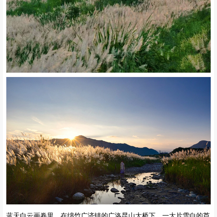
蓝天白云画卷里，在绵竹广济镇的广洛昆山大桥下，一大片雪白的芦