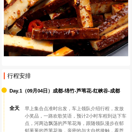
红白豆腐一直沿用胆水点浆，依李时珍<<本草纲目>>称：“黄豆，差