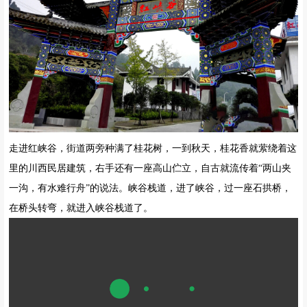
到达红白镇后，前行几百米就会有一个“红峡谷”牌坊，“红峡谷”三个
红色大字屹立在中间，大气又威严，典型的川西建筑民族花纹。
走进红峡谷，街道两旁种满了桂花树，一到秋天，桂花香就萦绕着这