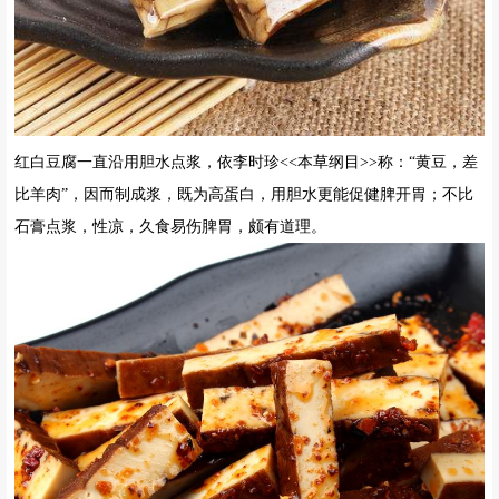
泉水精磨而成。是四川省什邡市红白特产。
该豆腐得到与道家与佛家两家的精传。其口味独特，内含天然植物蛋
白，多种氨基酸等营养成分。红白豆腐堪称什邡一佳，现在品种和口
味已经有数十种，受到全国各地消费者的好评。