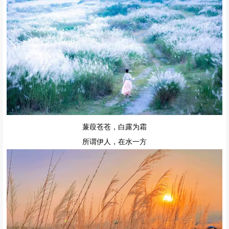
蒹葭苍苍，白露为霜
所谓伊人，在水一方