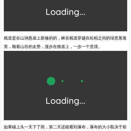
里的川西民居建筑，右手还有一座高山伫立，自古就流传着“两山夹
一沟，有水难行舟”的说法。峡谷栈道，进了峡谷，过一座石拱桥，
在桥头转弯，就进入峡谷栈道了。
栈道是在山涧悬崖上新修的的，峡谷栈道穿越在松柏之间的绿意葱葱
里，顺着山谷的走势，漫步在栈道上，一步一个意境。