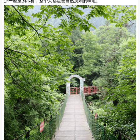
沿着峡谷栈道前行，眼里见到这一路的山与水，树与人，尽情感受深
山之中人与自然的和谐相处！弯曲起伏、幽静山谷的美景，让人流连
忘返。
鼻子闻着山谷里那清新的味道，那从山上飞流下的泉水弥漫的水雾，
那一座座的吊桥，整个人都是被自然洗刷的味道。