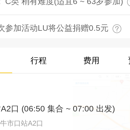
:
C类 稍有难度(适宜6 ~ 63岁参加)
次参加活动LU将公益捐赠0.5元
行程
费用
口 (06:50 集合 ~ 07:00 出发)
牛市口站A2口