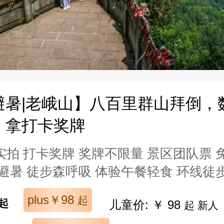
避暑|老峨山】八百里群山拜倒，
，拿打卡奖牌
拍 打卡奖牌 奖牌不限量 景区团队票 
避暑 徒步森呼吸 体验午餐轻食 环线徒步
plus￥98
起
起
儿童价: ￥ 98
起 新人