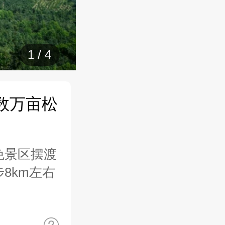
1
/
4
数万亩松
免景区摆渡
8km左右