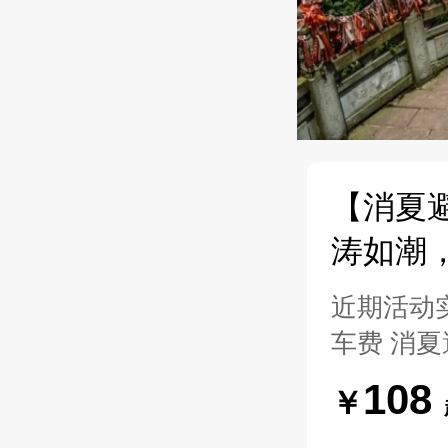
【消夏
涛如潮
近期活动实
车费 消夏
108
￥