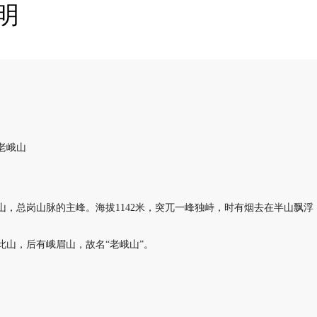
明
老峨山
山，总岗山脉的主峰。海拔1142米，突兀一峰独峙，时有烟去在半山飘浮
此山，后有峨眉山，故名“老峨山”。