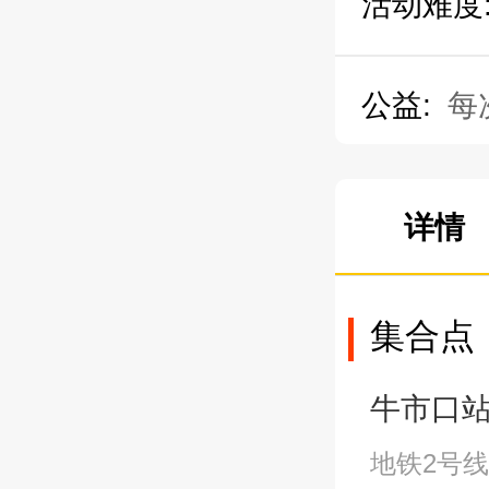
活动难度
公益:
每
详情
集合点
牛市口站A2
地铁2号线