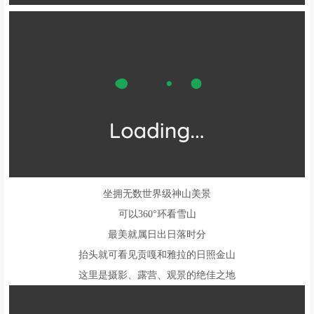
-07-
鱼子西
提到川西最美旅游地
有一个隐藏在新都桥的360°雪山观景平台
你可能从未听说过它
却在今年成为小众旅行爱好者的首选
这里是高山暮雪、流连忘返的摄影天堂
可以遥望贡嘎雪山、近看雅拉雪山
可以观看浩瀚星空、日出日落
这里是川西旅游不可错过的鱼子西