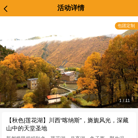
活动详情
包团定制
1
/
11
【秋色|莲花湖】川西“喀纳斯”，旖旎风光，深藏
山中的天堂圣地