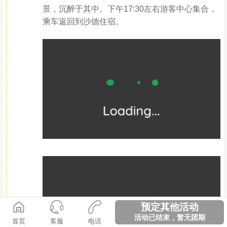
鱼子西无法游玩，该景点取消，无任何退费，请
务必知悉（该行程出发时间为06:30，参考之前节
假日情况，都能正常游玩，无行程影响，但交通
路况属于不可控因素，我们只能尽量避免）
全天自理或AA
新都桥精选酒店标间
350公里，6小时
Day.2（10月06日）新都桥—沙德—月亮湖—野温泉—
莲花湖深度游—沙德
全天
早起用早餐后出发莲花湖，苦落镇换乘观光车直
达景区最深处莲花湖（苦落镇—莲花湖观光车往
返100元/人），近距离接触荷花海，山谷内，溪
预定其他活动
流曲折蜿蜒，流速极缓，澄澈如明镜般的大小荷
活动已结束，暂无团期
花海里水草丛生，湖面树影婆婆，高山鱼类在白
首页
客服
电话