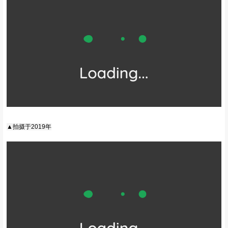
-02-
莲花湖 | 鲜有人到达的秘境
莲花湖藏在深山中，属于至今为止极少数的完全尚未开发的极小众目
的地之一。