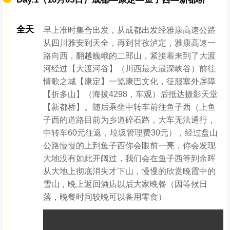
【行程亮点】
1、体验康巴人的生活，更有机会吃到新鲜的松茸，上观景台，远看
贡嘎雪山。
2、可以乘坐摩托来一场丛林穿越，亦或是畅快淋漓的高原徒步，必
须带上泳衣，泡一泡野生的纯天然温泉。打卡318的精华景点号称摄
影天堂的新都桥，领队携相机全程跟队服务，为大家留下旅行花絮。
3、从林场出发，途中会经过月亮湾，寂静的山林，绿色的海子，即
便是负重行走也觉得惬意怡人。途中，还可以到清澈的免费温泉泡
泡，让高温的水舒缓疲惫的双脚，之后更精力充沛。