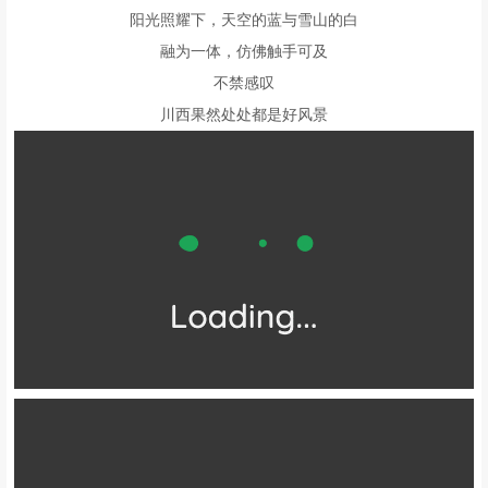
坐拥无数世界级神山美景
可以360°环看雪山
最美就属日出日落时分
抬头就可看见贡嘎和雅拉的日照金山
这里是摄影、露营、观景的绝佳之地