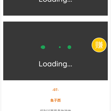
誉为天然维生素的宝库。
-05-
川西星空 | 寂静且浩瀚
川西的星空总是更加清晰，感觉一伸手就能抓到星星，很适合发呆，
思考人生。