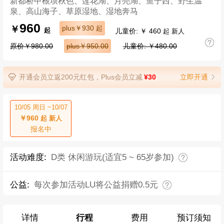
新都桥甲根坝秋色、莲花湖、月亮湖、鱼子西、野生温
泉、高山海子、草原湿地、湿地奔马
960
￥
plus￥930
起
儿童价: ￥ 460
起
起 新人
原价￥980.00
plus￥950.00
儿童价: ￥480.00
开通会员立返200元红包，Plus会员立减
¥30
立即开通
10/05 周日 ~10/07
￥960
起 新人
报名中
活动难度:
D类 休闲游玩(适宜5 ~ 65岁参加)
公益:
每次参加活动LU将公益捐赠0.5元
详情
行程
费用
预订须知