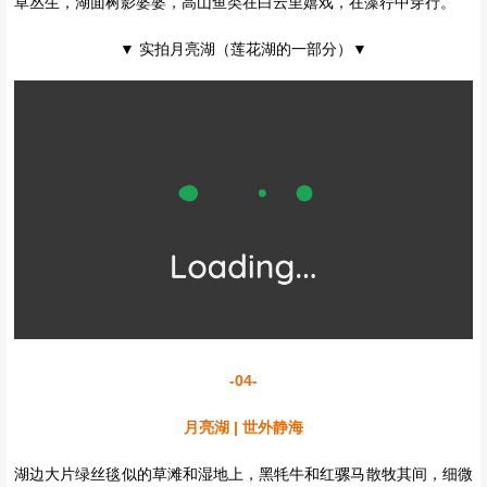
▲拍摄于2019年
-03-
莲花湖 | 纯净海子
海子所在的山谷谷底两侧雪山高耸入云，峻峭、诡异的花岗岩滑石
山，或挺立似宝塔，或层层叠叠似经书，或随类赋形如各种动物。山
麓和山脚，则是大片茂密的杉树林和青冈林。