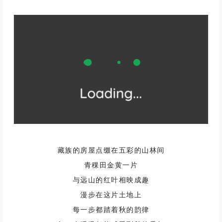
❷
/ 甲根坝
/
甲根坝的秋天，是色彩的盛宴
金黄的小河，五彩的红叶林
与木雅藏寨的浓烈色彩交相辉映
构成了一幅动人的秋日风情画
在这里，你可以观赏蜀山之王的壮丽