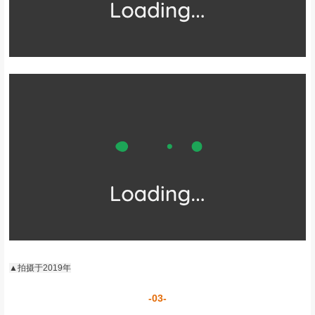
莲花湖，有大小两个。其得名缘于海子边有一种繁盛的高山植物，当
地藏民称为“合合”草，其叶阔如蒲扇，有香气，用来包酥油不易变
质。
▲拍摄于2019年
春夏之时，海子四周鲜花盛开，满谷幽香，疑为仙境。秋冬季节，山
林密布彩林、与纯洁的雪山相映，另有一番感受。