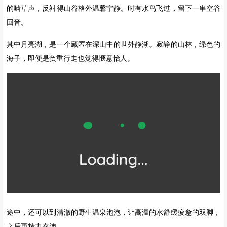
山谷内，溪流曲折蜿蜒，流速极缓，澄澈如明镜般的大小荷花海里水
草丛生，湖面树影婆婆，高山鱼类在白云里嬉戏，在藻荇中穿行。
▼
实拍
月亮湖（莲花湖的一部分）
▼