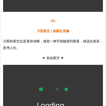
▼
实拍
月亮湖（莲花湖的一部分）
▼
路上还有少量沙棘树，沙棘是目前世界上含有天然维生素种类最多的
珍贵经济林树种，其维生素C的含量远远高于鲜枣和猕猴桃，从而被