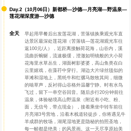
子西的道路目前为乡道碎石路，大车无法通行，
中转车60元往返，垃圾管理费30元），经过盘山
公路慢慢的上到鱼子西你会眼前一亮，你会发现
大地没有如此开阔过，我们会在鱼子西等到余晖
从大地上彻底消失才下山，慢慢的欣赏晚霞中的
雪山，晚上返回酒店以后大家晚餐（因等候日
落，晚餐时间较晚可以备用零食）
提示
因节假日交通路况存在不确定性，如因堵车导致