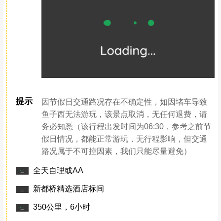
4、莲花湖背靠雪山，湖面宽阔，它美丽而淡雅地躺在群山环抱中，
纯美迷人。
5、“光与影的世界”、“摄影家的天堂”——新都桥。
6、康巴第一关——折多山，海拔4270米。
行程安排
Day.1（10月05日）成都—康定—鱼子西—新都桥
全天
早上准时集合出发，从成都出发经雅康高速公路
从四川雅安到天全，再到甘孜泸定，雅康高速一
路向西，翻越巍峨的二郎山，紧接着来到了大渡
河经过【大渡河谷】（川西最大最深峡谷）前往
情歌之城【康定】一览康巴文化，征服塞外屏障
【折多山】（海拔4298，车观）后抵达摄影天堂
【新都桥】。随后乘坐中转车前往鱼子西（上鱼