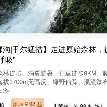
娜沟|甲尔猛措】走进原始森林，
呼吸”
森林徒步、消夏避暑、往返徒步8KM、爬
海拔2700m无高反、绿野仙踪、溪流瀑
石滩
plus￥98
起
起
儿童价: ￥ 98
起 新人