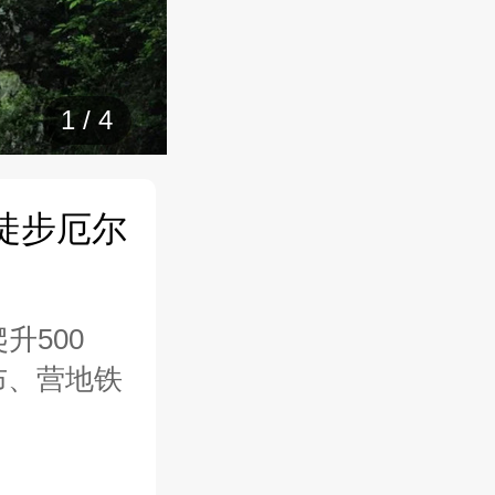
1
/
4
徒步厄尔
升500
布、营地铁