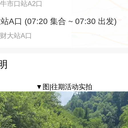
牛市口站A2口
口 (07:20 集合 ~ 07:30 出发)
南财大站A口
明
▼图|往期活动实拍