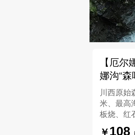
【厄尔
娜沟“森
川西原始
米、最高
板烧、红
108
￥