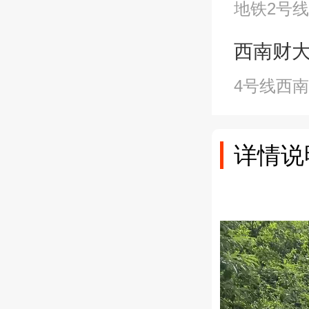
地铁2号线
西南财大站A
4号线西
详情说