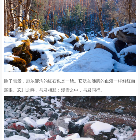
除了雪景，厄尔娜沟的红石也是一绝。它犹如沸腾的血液一样鲜红而
耀眼。忘川之畔，与君相憩；漫雪之中，与君同行。