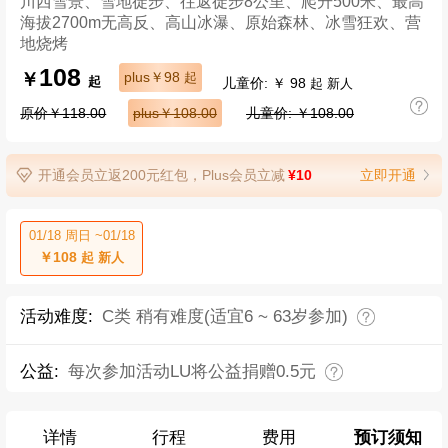
川西雪景、雪地徒步、往返徒步8公里、爬升500米、最高
海拔2700m无高反、高山冰瀑、原始森林、冰雪狂欢、营
地烧烤
108
￥
plus￥98
起
儿童价: ￥ 98
起
起 新人
原价￥118.00
plus￥108.00
儿童价: ￥108.00
开通会员立返200元红包，Plus会员立减
¥10
立即开通
01/18 周日 ~01/18
￥108
起 新人
活动难度:
C类 稍有难度(适宜6 ~ 63岁参加)
公益:
每次参加活动LU将公益捐赠0.5元
详情
行程
费用
预订须知