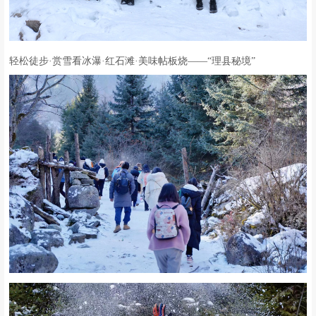
轻松徒步·赏雪看冰瀑·红石滩·美味帖板烧——“理县秘境”