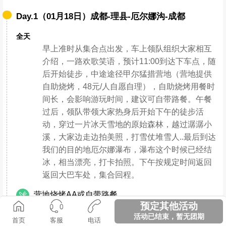
Day.1（01月18日）成都-理县-厄尔娜沟-成都
全天
早上准时从集合点出发，车上领队组织大家相互
介绍，一路欢歌笑语，预计11:00到达下车点，随
后开始徒步，中途途径甲尔猛措营地（营地提供
自助烧烤，48元/人自愿自理），自助烧烤用餐时
间长，会影响游玩时间，建议可自带路餐。午餐
过后，领队带领大家热身后开始下午的徒步活
动，穿过一片冰天雪地的原始森林，越过潺潺小
溪，大家边走边拍美照，打雪仗堆雪人..最后到达
我们的目的地厄尔娜瀑布，瀑布这个时候已经结
冰，相当漂亮，打卡拍照。下午按规定时间返回
返回大巴车处，集合回程。
营地烧烤AA或自带路餐
预定其他活动
180公里，3.5小时
活动已结束，暂无团期
首页
客服
电话