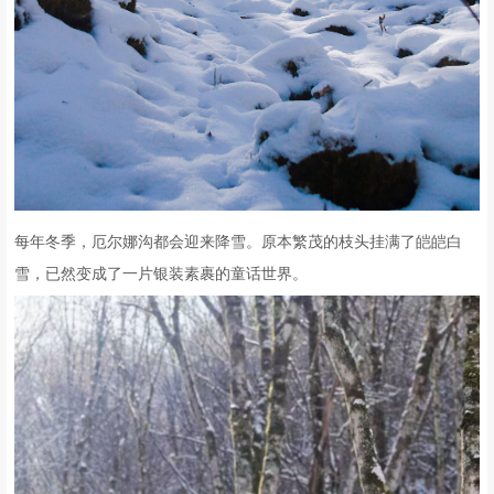
每年冬季，厄尔娜沟都会迎来降雪。原本繁茂的枝头挂满了皑皑白
雪，已然变成了一片银装素裹的童话世界。