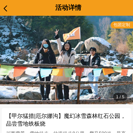
活动详情
包团定制
1
/
5
【甲尔猛措|厄尔娜沟】魔幻冰雪森林红石公园，
品尝雪地铁板烧