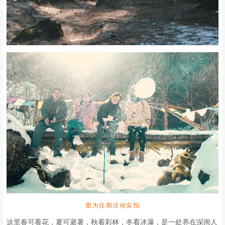
图为往期活动实拍
这里春可看花，夏可避暑，秋看彩林，冬看冰瀑，是一处养在深闺人