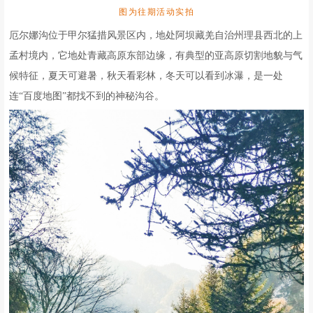
图为往期活动实拍
厄尔娜沟位于甲尔猛措风景区内，地处阿坝藏羌自治州理县西北的上
孟村境内，它地处青藏高原东部边缘，有典型的亚高原切割地貌与气
候特征，夏天可避暑，秋天看彩林，冬天可以看到冰瀑，是一处
连“百度地图”都找不到的神秘沟谷。