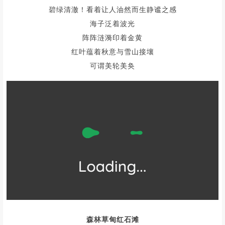
碧绿清澈！看着让人油然而生静谧之感
海子泛着波光
阵阵涟漪印着金黄
红叶蕴着秋意与雪山接壤
可谓美轮美奂
森林草甸红石滩