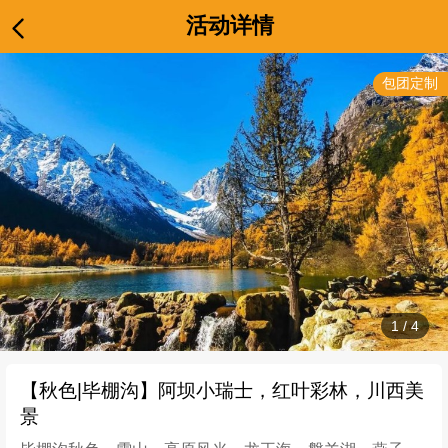
活动详情
包团定制
1
/
4
【秋色|毕棚沟】阿坝小瑞士，红叶彩林，川西美
景