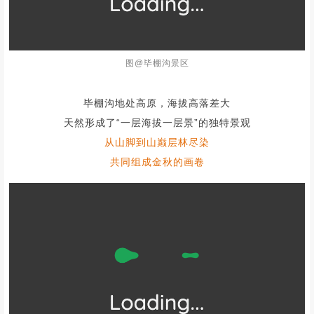
图@毕棚沟景区
毕棚沟地处高原，海拔高落差大
天然形成了“一层海拔一层景”的独特景观
从山脚到山巅层林尽染
共同组成金秋的画卷