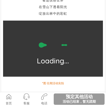
看这缤纷世界
在雪山下透着阳光
绽放出林中的彩虹
*图 往期活动实拍
树树皆秋色，山山唯落晖
预定其他活动
万山红遍，层林尽染
活动已结束，暂无团期
首页
客服
电话