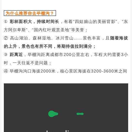
为什么推荐你去毕棚沟？
①
彩林面积大，持续时间长
，有着“四姑娘山的美丽背影”、“东
方阿尔卑斯”、“国内红叶观赏圣地”等美誉；
② 高山湖泊、森林湿地、冰川雪山……景色丰富，且
随着海拔
的上升，景色也有所不同，将期待值拉到满分；
③
距离近
，毕棚沟距离成都市200公里左右，车程大约需要3小
时，一天往返不是问题；
④ 毕棚沟沟口海拔2000米，核心景区海拔在3200-3600米之间