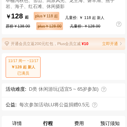
毕棚沟秋色、雪山、高原风光、龙王海、磐羊湖、燕子
岩、海子、红石滩、休闲摄影
128
￥
plus￥118
起
儿童价: ￥ 118
起
起 新人
原价￥138.00
plus￥128.00
儿童价: ￥128.00
开通会员立返200元红包，Plus会员立减
¥10
立即开通
11/17 周一 ~11/17
￥128
起 新人
已满员
活动难度:
D类 休闲游玩(适宜5 ~ 65岁参加)
公益:
每次参加活动LU将公益捐赠0.5元
详情
行程
费用
预订须知