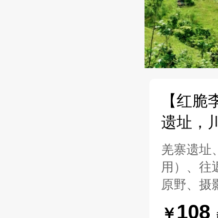
【红脆
遗址，川
羌寨遗址
用）、往返
原野、摄
108
￥