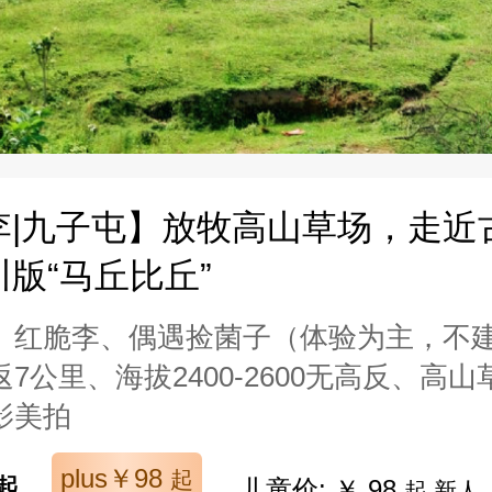
李|九子屯】放牧高山草场，走近
版“马丘比丘”
、红脆李、偶遇捡菌子（体验为主，不
7公里、海拔2400-2600无高反、高
影美拍
plus￥98
起
起
儿童价: ￥ 98
起 新人