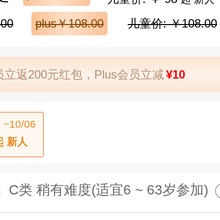
00
plus￥108.00
儿童价: ￥108.00
立返200元红包，Plus会员立减
¥10
 ~10/06
起 新人
:
C类 稍有难度(适宜6 ~ 63岁参加)