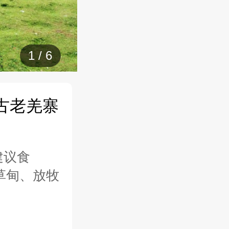
1
/
6
古老羌寨
建议食
山草甸、放牧