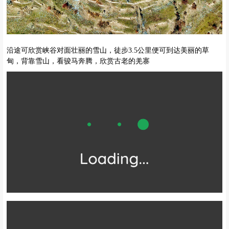
沿途可欣赏峡谷对面壮丽的雪山，徒步3.5公里便可到达美丽的草
甸，背靠雪山，看骏马奔腾，欣赏古老的羌寨