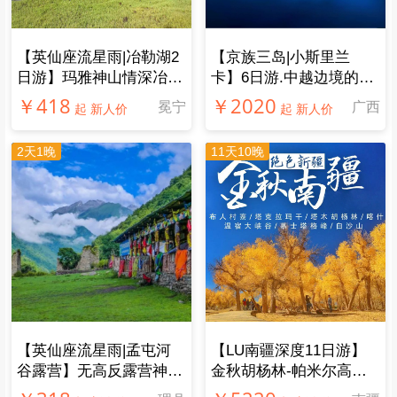
Vernon
5.0
出团日期：2026-01-17
行程安排：
很满意
描述相符：
很满意
司车服务：
很满意
领队服务：
很满意
非常舒服的一次旅程，很漂亮也很热。
5.0
出团日期：2023-08-16
行程安排：
很满意
描述相符：
很满意
司车服务：
很满意
领队服务：
很满意
每次活动都超级棒，领队也负责，景色很美。