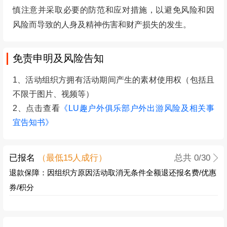
注：订单支付成功即表示同意以上退改签约定。
旅游投诉电话：028-12345
预订须知
装备要求
1、必备装备：选择运动服饰、着运动鞋/徒步鞋、帽子、
雨具、充电宝、厚外套（秋冬）等
2、其他参考：登山杖
（点击购买）
、护膝、墨镜、头
巾、垃圾袋、保温杯、个人常用药品、相机、拍照道具
等
食品和水
1、水：
建议携带保温杯喝热水，2瓶500ml矿泉水（根
据个人喝水量增减）