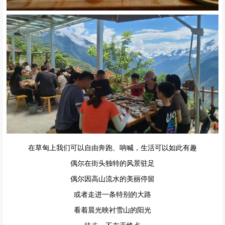
在半山位置羌家小院，还可以品尝自助烧烤，蓝天白云下，惬意的享
受午餐，拍照也是很出片呦~