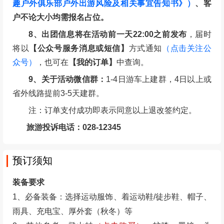
2025年12月05日 23:59之后
0%
1、退款保障：因组织方原因活动取消无条件全额退
还报名费
2、涉及大交通（特指需提前购买火车/飞机前往目的
地）的行程，请务必联系客服确认是否“确定成行”，确
认成行后方可预定大交通，如因未确认导致大交通损失
由个人承担。
3、特殊线路（如含火车票/机票或其他）需提确定行
程导致无法按如上约定退改签，以最新补充约定（或短
信通知）为准。
4、如按上述约定比例扣除的的费用低于实际发生的
费用，旅游者按照实际发生的费用支付，但最高额不应
当超过旅游费用总额。
5、请提前查询前往集合点交通，集合时间，活动日
提早出门，尽量乘坐地铁，公交车等交通工具，切勿掐