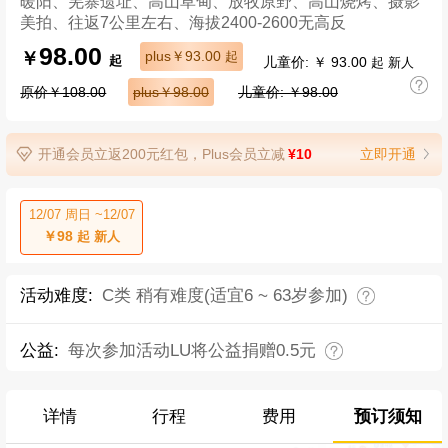
暖阳、羌寨遗址、高山草甸、放牧原野、高山烧烤、摄影
美拍、往返7公里左右、海拔2400-2600无高反
98.00
￥
plus￥93.00
起
儿童价: ￥ 93.00
起
起 新人
原价￥108.00
plus￥98.00
儿童价: ￥98.00
开通会员立返200元红包，Plus会员立减
¥10
立即开通
12/07 周日 ~12/07
￥98
起 新人
活动难度:
C类 稍有难度(适宜6 ~ 63岁参加)
公益:
每次参加活动LU将公益捐赠0.5元
详情
行程
费用
预订须知