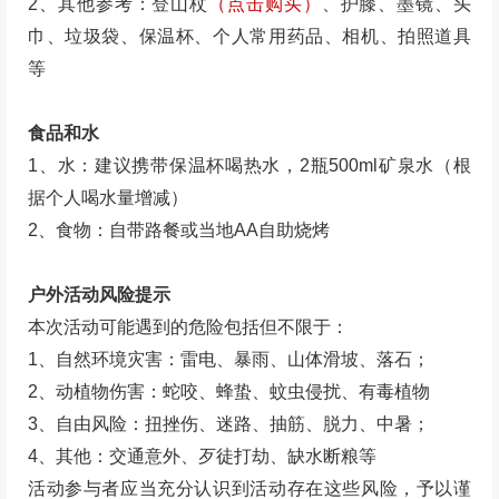
点到达，避免迟到。
6、活动不接受任何迟到理由，诸如：闹钟坏了、出
门晚了、打不到车、找不到路、找不到集合点，杜绝不
守时的特权行为，集合时间未到集合点视为迟到，至出
发时间为等待时间，超过出发时间未到视为放弃活动，
且迟到不等不退费。
7、孕妇不可报名、未成年人需成人陪同、不可携带
宠物、不接待身体不适宜参加户外活动客户
（参见《LU
趣户外俱乐部户外出游风险及相关事宜告知书》）
、客
户不论大小均需报名占位。
8、出团信息将在活动前一天22:00之前发布
，届时
将以
【公众号服务消息或短信】
方式通知
（点击关注公
众号）
，也可在
【我的订单】
中查询。
9、关于活动微信群：
1-4日游车上建群，4日以上或
省外线路提前3-5天建群。