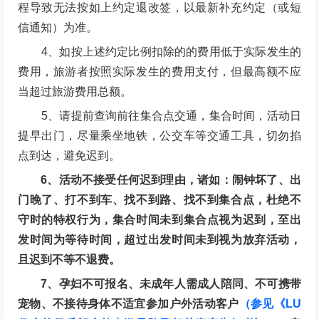
不包含费用
中转车
当地往返九子屯牧场中转面包车45元/人
餐饮
自带路餐或当地AA轻奢自助烧烤68元/人左右
其他
全程可能产生的个人消费
退改规则
订单生效后，因旅客个人原因取消订单的，费用扣除标
准如下：(活动原价*退款比例)
退改时间
退款比例
2025年12月05日 23:59之前(含)
100%