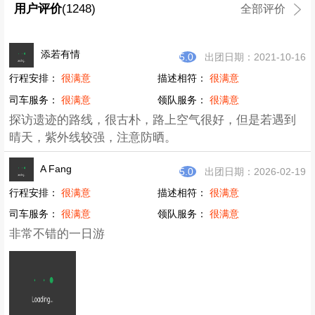
2、食物：自带路餐或当地AA自助烧烤
户外活动风险提示
本次活动可能遇到的危险包括但不限于：
1、自然环境灾害：雷电、暴雨、山体滑坡、落石；
2、动植物伤害：蛇咬、蜂蛰、蚊虫侵扰、有毒植物
3、自由风险：扭挫伤、迷路、抽筋、脱力、中暑；
4、其他：交通意外、歹徒打劫、缺水断粮等
活动参与者应当充分认识到活动存在这些风险，予以谨
慎注意并采取必要的防范和应对措施，以避免风险和因
风险而导致的人身及精神伤害和财产损失的发生。
免责申明及风险告知
1、活动组织方拥有活动期间产生的素材使用权（包括且
不限于图片、视频等）