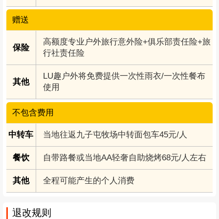
全天
早上集合点准时出发，车上领队讲解行程安排及
注意事项，发放小奖品，一路欢声笑语，预计
10:30左右到大巴车下车地点，然后换乘中转面包
车前往徒步起点（中转面包车45元/人自理，车上
另收）；九子屯老寨牧场，定能让你流连忘返；
中午在蓝天白云下，分享美食，全程徒步原返7公
里左右，如果下午下山时间早，根据实际情况可
去桃坪羌寨打个卡（现场领队安排），下午适时
返程，路上大家相互分享照片，结束愉快的一
天。
自带路餐或当地AA自助烧烤
130公里，2.5小时