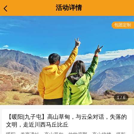
活动详情
包团定制
1
/
6
【暖阳|九子屯】高山草甸，与云朵对话，失落的
文明，走近川西马丘比丘