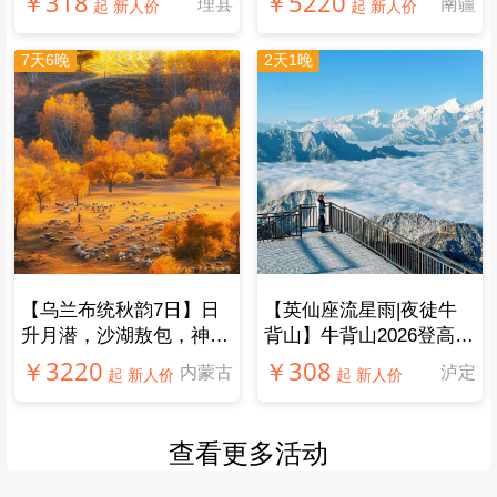
— 相关推荐 —
2天1晚
6天5晚
【英仙座流星雨|冶勒湖2
【京族三岛|小斯里兰
日游】玛雅神山情深冶
卡】6日游.中越边境的斯
勒，传唱千年孟获城
里兰卡，不一样的玩法
￥418
￥2020
冕宁
广西
起 新人价
起 新人价
2天1晚
11天10晚