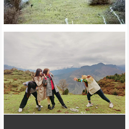
以雪山为背景，以悬崖草甸做衬托，拍下美丽的瞬间；还可以坐在草
甸上煮着小火锅，发发呆、文艺小青年还可带着自己喜欢的茶具拍照
装逼，有勇气的可以穿着自己喜欢的白裙拍美照（保证不冷成狗）；
运气好下雪可三五群人堆雪人打雪仗，时间特别充裕，想带的道具都
可以带上哦~