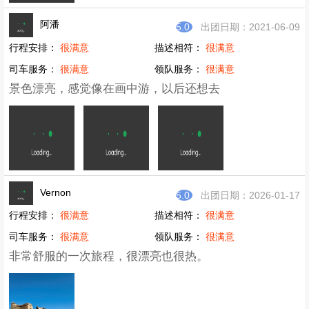
2、点击查看
《LU趣户外俱乐部户外出游风险及相关事
宜告知书》
已报名
（最低
15
人成行）
总共
0
/30
退款保障：因组织方原因活动取消无条件全额退还报名费/优惠
券/积分
用户评价
(1248)
全部评价
添若有情
5.0
出团日期：2021-10-16
行程安排：
很满意
描述相符：
很满意
司车服务：
很满意
领队服务：
很满意
探访遗迹的路线，很古朴，路上空气很好，但是若遇到
晴天，紫外线较强，注意防晒。