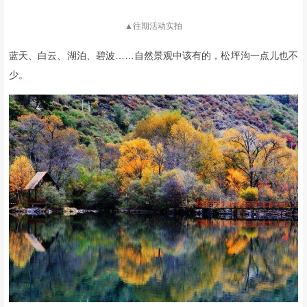
*图 往年活动实拍
有一个地方，
它的湖光山色堪比九寨，
游览其间，仿佛置身于童话故
事中，
故而，它有一个响亮的名字叫“小九寨”。