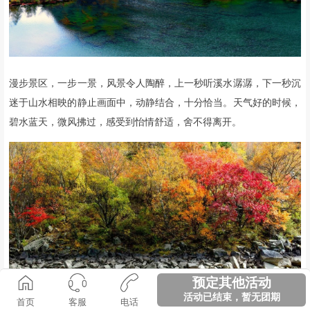
当秋天的风拂过，
这里开始变得五彩斑斓，
彩林似火，相映成趣，
它
在大自然的勾勒下，
开始作出一幅精妙的油画，
步步皆是景。
预定其他活动
活动已结束，暂无团期
首页
客服
电话