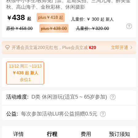
秋假中小学生/教师免门票、近期实拍、三沟九海、醉美金
秋、高山海子、金秋彩林、休闲摄影
438
￥
plus￥418
起
儿童价: ￥ 300
起
起 新人
原价￥458.00
plus￥438.00
儿童价: ￥320.00
开通会员立返200元红包，Plus会员立减
¥20
立即开通
11/12 周三 ~11/13
￥438
起 新人
余位1
活动难度:
D类 休闲游玩(适宜5 ~ 65岁参加)
公益:
每次参加活动LU将公益捐赠0.5元
详情
行程
费用
预订须知