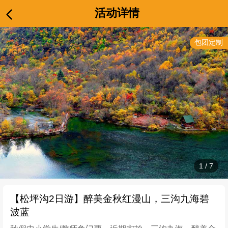
活动详情
包团定制
1
/
7
【松坪沟2日游】醉美金秋红漫山，三沟九海碧
波蓝