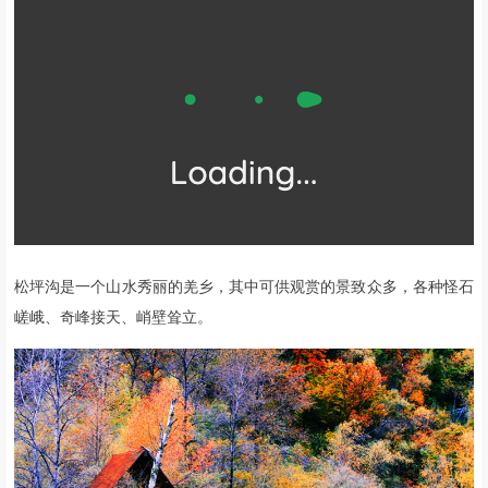
*图 往年活动实拍
当九寨沟王者归来，
却因限流抢不到票的时候，
不如去松坪沟，
让它
来填满你对秋色山水的想象。