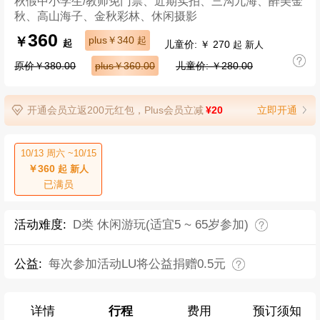
秋假中小学生/教师免门票、近期实拍、三沟九海、醉美金
秋、高山海子、金秋彩林、休闲摄影
360
￥
plus￥340
起
儿童价: ￥ 270
起
起 新人
原价￥380.00
plus￥360.00
儿童价: ￥280.00
开通会员立返200元红包，Plus会员立减
¥20
立即开通
10/13 周六 ~10/15
￥360
起 新人
已满员
活动难度:
D类 休闲游玩(适宜5 ~ 65岁参加)
公益:
每次参加活动LU将公益捐赠0.5元
详情
行程
费用
预订须知