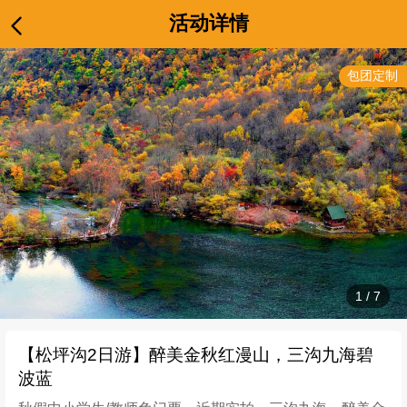
活动详情
包团定制
1
/
7
【松坪沟2日游】醉美金秋红漫山，三沟九海碧
波蓝