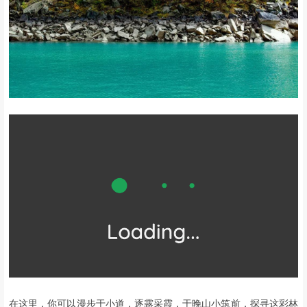
在这里，你可以漫步于小道，逐露采霞，于晚山小筑前，探寻这彩林