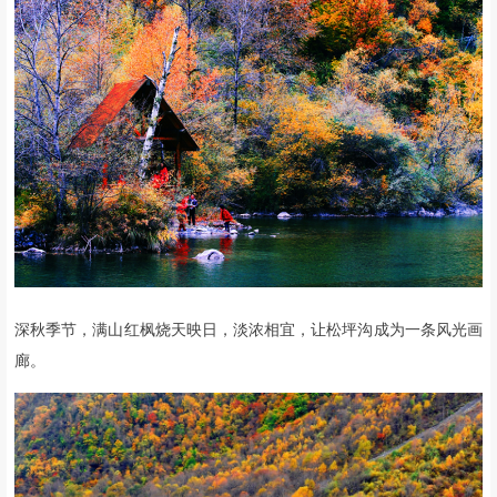
深秋季节，满山红枫烧天映日，淡浓相宜，让松坪沟成为一条风光画
廊。