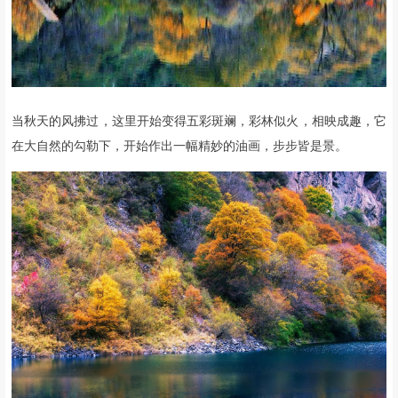
当秋天的风拂过，
这里开始变得五彩斑斓，
彩林似火，相映成趣，
它
在大自然的勾勒下，
开始作出一幅精妙的油画，
步步皆是景。