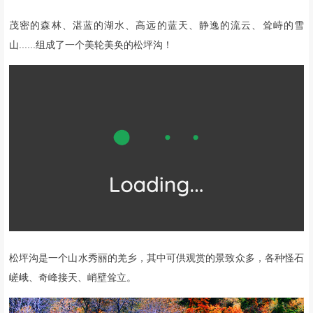
茂密的森林、湛蓝的湖水、高远的蓝天、静逸的流云、耸峙的雪
山......组成了一个美轮美奂的松坪沟！
松坪沟是一个山水秀丽的羌乡，其中可供观赏的景致众多，各种怪石
嵯峨、奇峰接天、峭壁耸立。