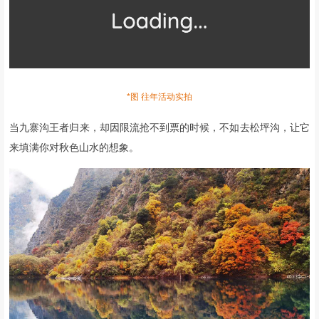
*图 往年活动实拍
当九寨沟王者归来，
却因限流抢不到票的时候，
不如去松坪沟，
让它
来填满你对秋色山水的想象。