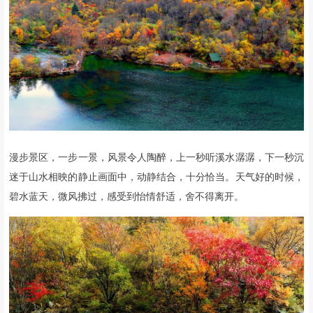
漫步景区，一步一景，风景令人陶醉，上一秒听溪水潺潺，下一秒沉
迷于山水相映的静止画面中，动静结合，十分恰当。天气好的时候，
碧水蓝天，微风拂过，感受到怡情舒适，舍不得离开。