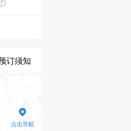
预订须知
点击导航