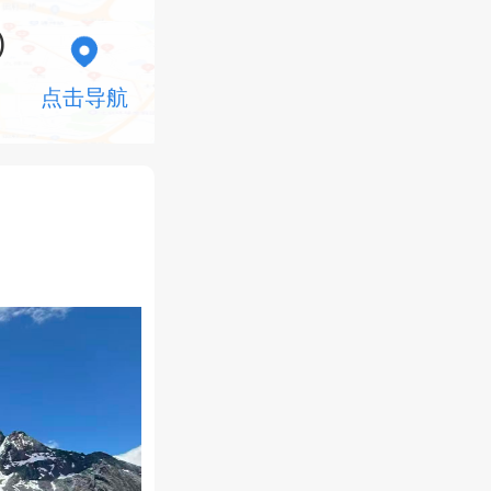
)
点击导航