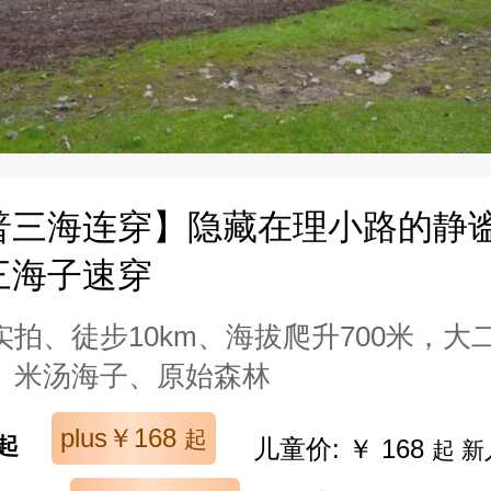
普三海连穿】隐藏在理小路的静
三海子速穿
拍、徒步10km、海拔爬升700米，大
、米汤海子、原始森林
plus￥168
起
起
儿童价: ￥ 168
起 新