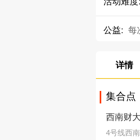
活动难度
公益:
每
详情
集合点
西南财大站A
4号线西