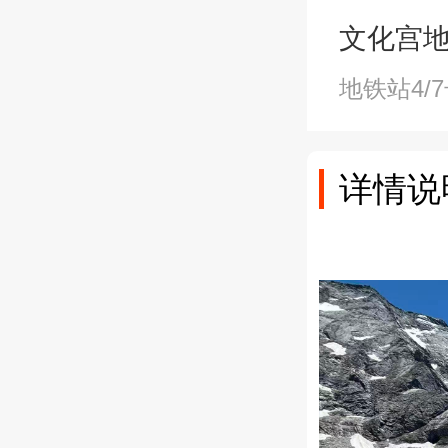
文化宫地铁站
地铁站4/
详情说