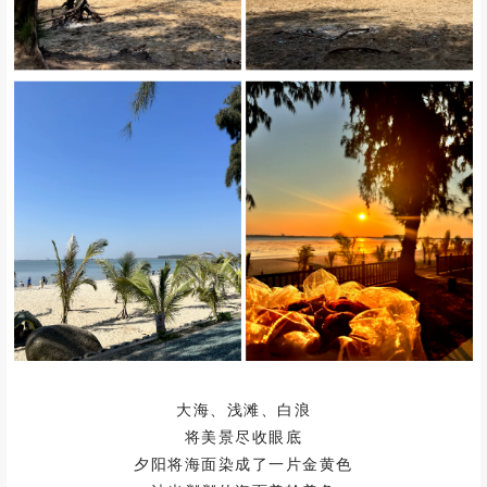
大海、浅滩、白浪
将美景尽收眼底
夕阳将海面染成了一片金黄色