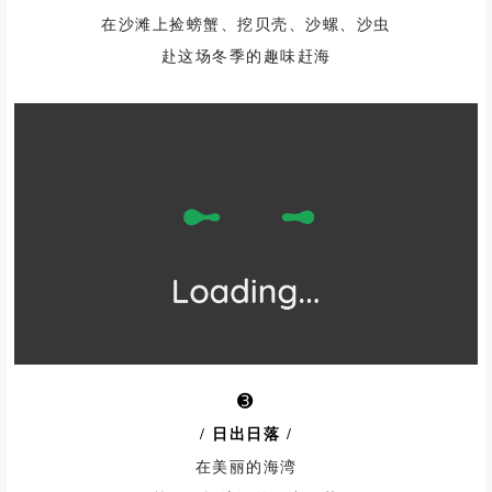
在沙滩上捡螃蟹、挖贝壳、沙螺、沙虫
赴这场冬季的趣味赶海
➌
/ 日出日落
/
在美丽的海湾