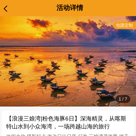
活动详情
包团定制
1
/
7
【浪漫三娘湾|粉色海豚6日】深海精灵，从喀斯
特山水到小众海湾，一场跨越山海的旅行