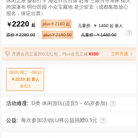
休闲之旅 摄影打卡 海边日出日落 赶海 三娘湾寻海豚 德天
跨国瀑布 明仕田园 小众宝藏地 老少皆宜（成都集散放心
报名，保证出票）
2220
￥
plus￥2160
起
儿童价: ￥ 1460
起
起 新人
原价￥2280.00
plus￥2180.00
儿童价: ￥1480.00
开通会员立返200元红包，Plus会员立减
¥100
立即开通
08/05 周二 ~08/10
￥2220
起 新人
余位1
活动难度:
D类 休闲游玩(适宜5 ~ 65岁参加)
公益:
每次参加活动LU将公益捐赠0.5元