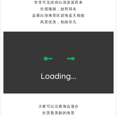
常常可见排排白浪滚滚而来
壮观瑰丽，故而得名
远看白浪滩景区碧海蓝天相接
风景优美，热闹非凡
大家可以沿着海边漫步
欣赏着美丽的海景