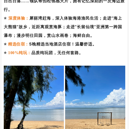
日出日落……领队帮拍松弛感大片，拥有记忆深刻的一次海边旅
行。
犀丽湾赶海，深入体验海港渔民生活；走进“海上
⭐
深度体验：
大熊猫”故乡，近距离观赏海豚；走进“长留仙境”亚洲第一跨国
瀑布；漫步明仕田园，赏山水画卷；海鲜自由。
⭐
5晚精选当地酒店住宿
温馨舒适。
精选住宿：
！
⭐
品质纯玩团，无任何套路。
100%纯玩：