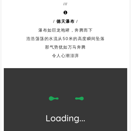
///
❶
/ 德天瀑布
/
瀑布如巨龙咆哮，奔腾而下
浩浩荡荡的水流从50米的高度瞬间坠落
那气势犹如万马奔腾
令人心潮澎湃