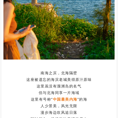
南海之滨，北海隔壁
这座被遗忘的海滨老城美得原汁原味
这里虽没有
涠洲岛的名气
但与北海同享一片海域
这里有号称“
中国最美内海
”的海
人少景美，风光无限
漫步海边吹风追日落