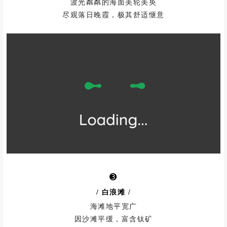
波光粼粼的海面美轮美奂
尽观落日晚霞，极其舒适惬意
➌
/ 白浪滩
/
海滩地平宽广
因沙滩平缓，富含钛矿