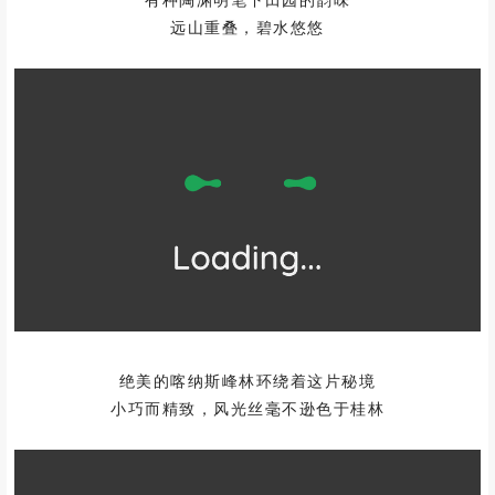
远山重叠，碧水悠悠
绝美的喀纳斯峰林环绕着这片秘境
小巧而精致，风光丝毫不逊色于桂林