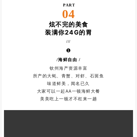
PART
04
炫不完的美食
装满你24G的胃
///
❶
/海鲜自由
/
钦州海产资源丰富
所产的大蚝、青蟹、对虾、石斑鱼
味道鲜美，闻名已久
大家可以一起AA一顿海鲜大餐
美美吃上一顿才不枉来一趟