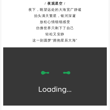
/ 夜观星空
/
夜下，眺望远处的大海宽广静谧
抬头满天繁星，银河深邃
放松心情细细感受
仿佛世界只剩下了自己
轻松又安静
这一刻圆梦“拥抱星辰大海”