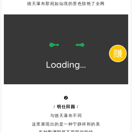
德天瀑布那宛如仙境的景色惊艳了全网
❷
/ 明仕田园
/
与德天瀑布不同
这里展现出的是一种宁静祥和的美
有种陶渊明笔下田园的韵味