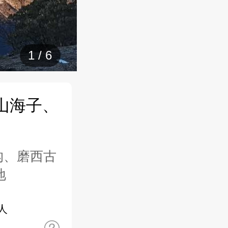
1
/
6
山海子、
沟、磨西古
地
人