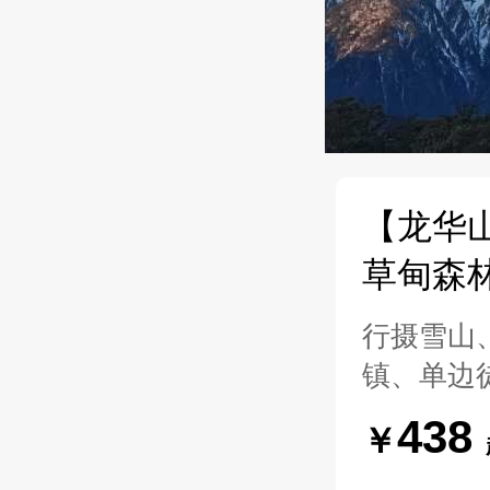
【龙华
草甸森
行摄雪山
镇、单边徒
438
￥