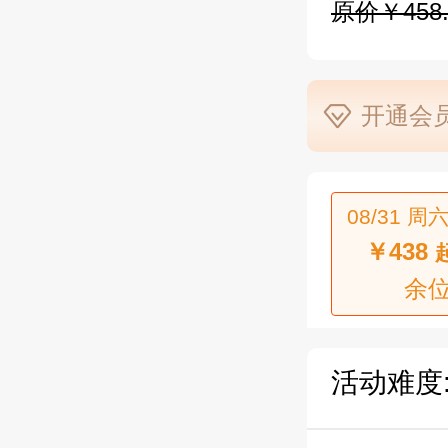
原价￥458.
开通会员
08/31 周六
￥438
余位
活动难度