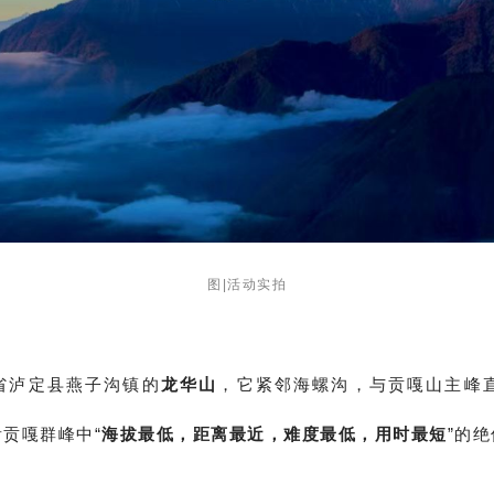
图|活动实拍
省泸定县燕子沟镇的
龙华山
，它紧邻海螺沟，
与贡嘎山主峰直
贡嘎群峰中“
海拔最低，距离最近，难度最低，用时最短
”的