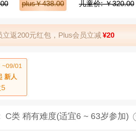
00
plus￥438.00
儿童价: ￥320.00
立返200元红包，Plus会员立减
¥20
 ~09/01
起 新人
5
:
C类 稍有难度(适宜6 ~ 63岁参加)