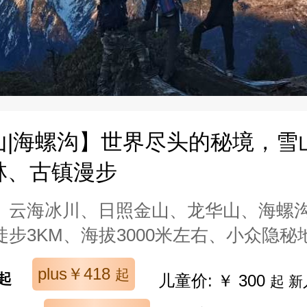
山|海螺沟】世界尽头的秘境，雪
林、古镇漫步
、云海冰川、日照金山、龙华山、海螺
步3KM、海拔3000米左右、小众隐秘
plus￥418
起
起
儿童价: ￥ 300
起 新