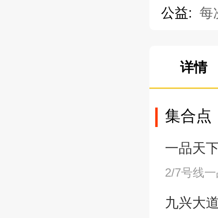
公益:
每
详情
集合点
一品天下站A
2/7号线
九兴大道站B