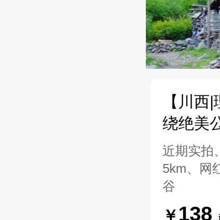
【川西
绕绝美
近期实拍、
5km、
谷
138
￥