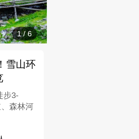
1
/
6
！雪山环
览
步3-
道、森林河
人