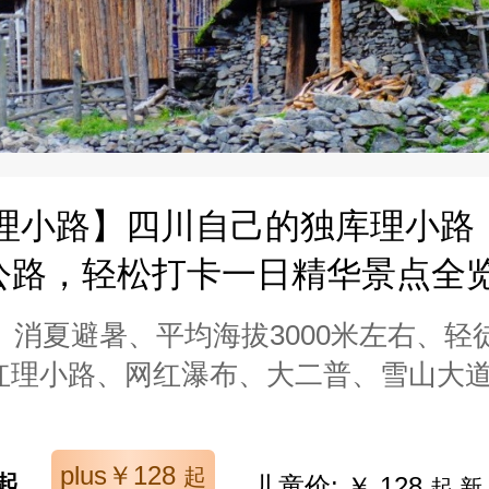
|理小路】四川自己的独库理小路
公路，轻松打卡一日精华景点全
消夏避暑、平均海拔3000米左右、轻徒
网红理小路、网红瀑布、大二普、雪山大
plus￥128
起
起
儿童价: ￥ 128
起 新