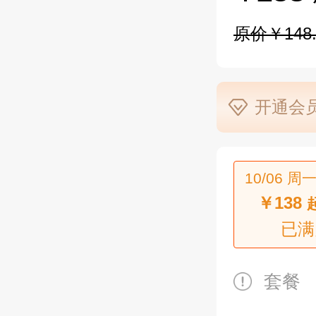
原价￥148.
开通会员
10/06 周一
￥138
已满
套餐