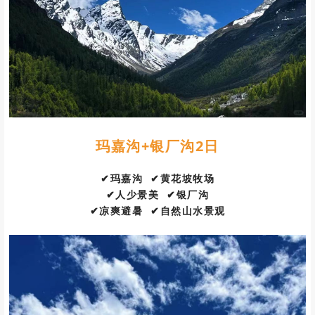
玛嘉沟+银厂沟2日
✔玛嘉沟
✔黄花坡牧场
✔人少景美 ✔银厂沟
✔凉爽避暑 ✔自然山水景观