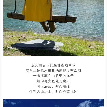
蓝天白云下的森林连着草甸
草甸上是原木搭建的房屋没有炊烟
一湾湾藏在山谷里的海子
如同有变色龙的魔力
时而湛蓝、时而碧绿
仰望大山之上，时而秃鹫飞过