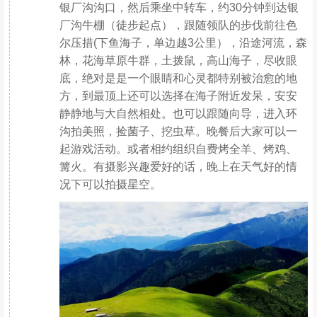
银厂沟沟口，然后乘坐中转车，约30分钟到达银
厂沟牛棚（徒步起点），跟随领队的步伐前往色
尔压措(下鱼海子，单边越3公里），沿途河流，森
林，花海草原牛群，土拨鼠，高山海子，尽收眼
底，绝对是是一个眼睛和心灵都特别被治愈的地
方，到最顶上还可以选择在海子附近发呆，安安
静静地与大自然相处。也可以跟随向导，进入环
沟拍美照，捡菌子、挖虫草。晚餐后大家可以一
起游戏活动。或者相约组织自费烤全羊、烤鸡、
篝火。有摄影兴趣爱好的话，晚上在天气好的情
况下可以拍摄星空。