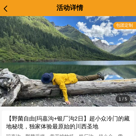
活动详情
包团定制
1
/
5
【野菌自由|玛嘉沟+银厂沟2日】超小众冷门的藏
地秘境，独家体验最原始的川西圣地