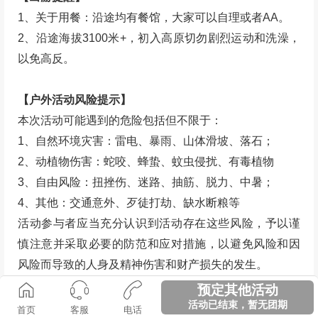
1、关于用餐：沿途均有餐馆，大家可以自理或者AA。
2、沿途海拔3100米+，初入高原切勿剧烈运动和洗澡，
以免高反。
【户外活动风险提示】
本次活动可能遇到的危险包括但不限于：
1、自然环境灾害：雷电、暴雨、山体滑坡、落石；
2、动植物伤害：蛇咬、蜂蛰、蚊虫侵扰、有毒植物
3、自由风险：扭挫伤、迷路、抽筋、脱力、中暑；
4、其他：交通意外、歹徒打劫、缺水断粮等
活动参与者应当充分认识到活动存在这些风险，予以谨
慎注意并采取必要的防范和应对措施，以避免风险和因
风险而导致的人身及精神伤害和财产损失的发生。
预定其他活动
活动已结束，暂无团期
免责申明及风险告知
首页
客服
电话