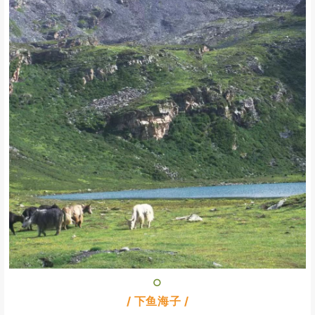
○
/ 下鱼海子 /