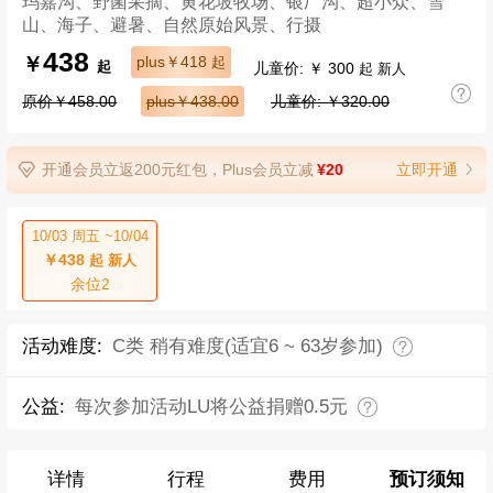
玛嘉沟、野菌采摘、黄花坡牧场、银厂沟、超小众、雪
山、海子、避暑、自然原始风景、行摄
438
￥
plus￥418
起
儿童价: ￥ 300
起
起 新人
原价￥458.00
plus￥438.00
儿童价: ￥320.00
开通会员立返200元红包，Plus会员立减
¥20
立即开通
10/03 周五 ~10/04
￥438
起 新人
余位2
活动难度:
C类 稍有难度(适宜6 ~ 63岁参加)
公益:
每次参加活动LU将公益捐赠0.5元
详情
行程
费用
预订须知