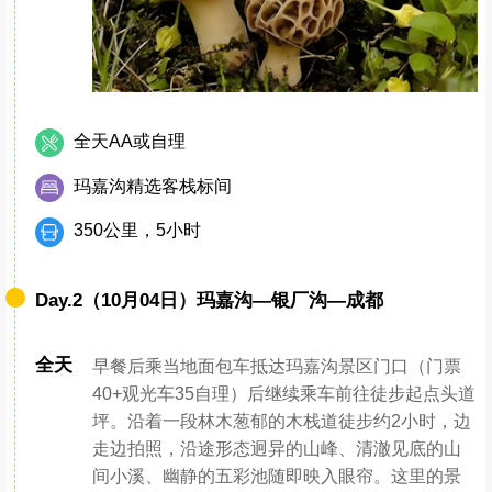
全天AA或自理
玛嘉沟精选客栈标间
350公里，5小时
Day.2（10月04日）玛嘉沟—银厂沟—成都
全天
早餐后乘当地面包车抵达玛嘉沟景区门口（门票
40+观光车35自理）后继续乘车前往徒步起点头道
坪。沿着一段林木葱郁的木栈道徒步约2小时，边
走边拍照，沿途形态迥异的山峰、清澈见底的山
间小溪、幽静的五彩池随即映入眼帘。这里的景