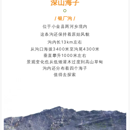
深山海子
○
/ 银厂沟 /
位于小金县两河乡境内
这条沟还保持着原始风貌
沟内长13km左右
从沟口海拔3400米至沟尾4300米
垂直攀升1000米左右
景观变化也从低矮灌木过度到高山草甸
沟内还分布着四个海子
值得去探索