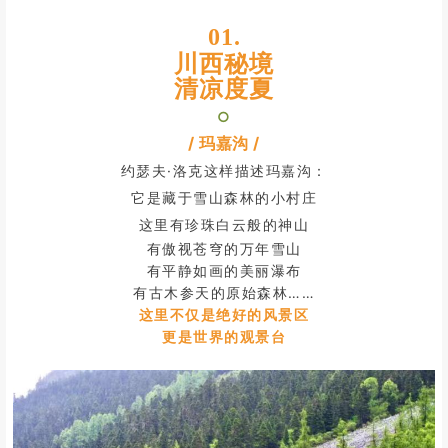
01.
川西秘境
清凉度夏
○
/ 玛嘉沟 /
约瑟夫·洛克这样描述玛嘉沟：
它是藏于雪山森林的小村庄
这里有珍珠白云般的神山
有傲视苍穹的万年雪山
有平静如画的美丽瀑布
有古木参天的原始森林……
这里不仅是绝好的风景区
更是世界的观景台