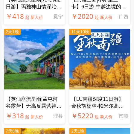
日游】玛雅神山情深冶
卡】6日游.中越边境的斯
勒，传唱千年孟获城
里兰卡，不一样的玩法
￥418
￥2020
冕宁
广西
起 新人价
起 新人价
2天1晚
11天10晚
【​英仙座流星雨|孟屯河
【LU南疆深度11日游】
谷露营】无高反露营神仙
金秋胡杨林-帕米尔高
地！雪山星空森林溪流，
原，南疆风光人文一网打
￥318
￥5220
理县
南疆
起 新人价
起 新人价
品尝特色藏式火锅
尽
7天6晚
2天1晚