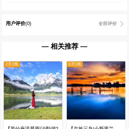
用户评价
(0)
全部评价
— 相关推荐 —
2天1晚
6天5晚
【英仙座流星雨|冶勒湖2
【京族三岛|小斯里兰