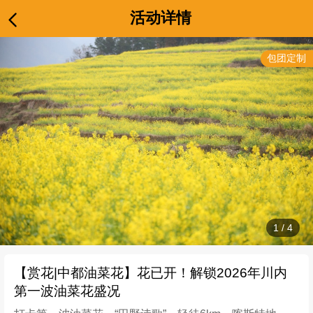
活动详情
包团定制
1
/
4
【赏花|中都油菜花】花已开！解锁2026年川内
第一波油菜花盛况