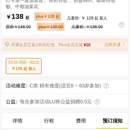
打卡第一波油菜花，“田野诗歌”、轻徒6km、喀斯特地
貌、中都油菜花
138
￥
plus￥128
起
儿童价: ￥ 128
起
起 新人
原价￥148.00
plus￥138.00
儿童价: ￥138.00
开通会员立返200元红包，Plus会员立减
¥10
立即开通
01/15 周四 ~01/15
￥138
起 新人
活动难度:
C类 稍有难度(适宜6 ~ 63岁参加)
公益:
每次参加活动LU将公益捐赠0.5元
详情
行程
费用
预订须知