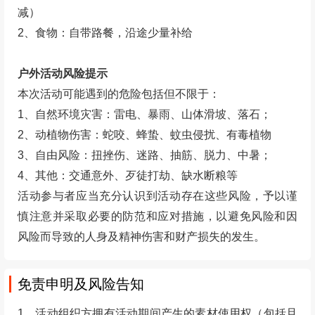
8、出团信息将在活动前一天22:00之前发布
，届时
将以
【公众号服务消息或短信】
方式通知
（点击关注公
众号）
，也可在
【我的订单】
中查询。
9、关于活动微信群：
1-4日游车上建群，4日以上或
省外线路提前3-5天建群。
注：订单支付成功即表示同意以上退改签约定。
旅游投诉电话：028-12345
预订须知
装备要求
1、必备装备：选择运动服饰、着登山鞋/徒步鞋、登山杖
（点击购买）
、帽子、雨具、充电宝、外套备用等
2、其他参考：护膝、墨镜、头巾、垃圾袋、保温杯、个
人常用药品、相机、拍照道具等