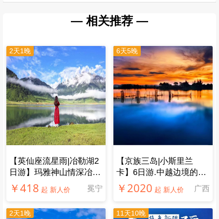
行程安排：
很满意
描述相符：
很满意
司车服务：
很满意
领队服务：
很满意
行程非常轻松，二个半小时到祖师殿，洪源帅哥很认真
负责，还帮忙拍了很多美照！
吴敏
5.0
出团日期：2025-12-06
行程安排：
很满意
描述相符：
很满意
司车服务：
很满意
领队服务：
很满意
洪源领队特别负责！不仅提前清晰讲解了行程安排和登
山注意事项，还耐心教大家正确使用登山杖，途中主动
帮我们拍氛围感美照，甚至会贴心帮带小孩，简直是全
能又暖心
冷暖自知
5.0
出团日期：2025-12-06
行程安排：
很满意
描述相符：
很满意
司车服务：
很满意
领队服务：
很满意
天空不做美没有看到