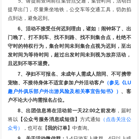
准如下：(活动原价*退款比例)
退改时间
退款比例
2025年12月04日 23:59之前(含)
100%
2025年12月04日 23:59之后
0%
1、退款保障：因组织方原因活动取消无条件全额退
还报名费
2、涉及大交通（特指需提前购买火车/飞机前往目的
地）的行程，请务必联系客服确认是否“确定成行”，确
认成行后方可预定大交通，如因未确认导致大交通损失
由个人承担。
3、特殊线路（如含火车票/机票或其他）需提确定行
程导致无法按如上约定退改签，以最新补充约定（或短
信通知）为准。