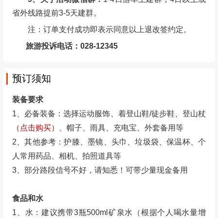
4、如按上述约定比例扣除的的费用低于实际发生的
费用，旅游者按照实际发生的费用支付，但最高额不应
当超过旅游费用总额。
5、请提前查询前往集合点交通，集合时间，活动日
提早出门，尽量乘坐地铁，公交车等交通工具，切勿掐
点到达，避免迟到。
6、活动不接受任何迟到理由，诸如：闹钟坏了、出
门晚了、打不到车、找不到路、找不到集合点，杜绝不
守时的特权行为，集合时间未到集合点视为迟到，至出
发时间为等待时间，超过出发时间未到视为放弃活动，
且迟到不等不退费。
7、孕妇不可报名、未成年人需成人陪同、不可携带
宠物、不接待身体不适宜参加户外活动客户
（参见《LU
趣户外俱乐部户外出游风险及相关事宜告知书》）
、客
户不论大小均需报名占位。