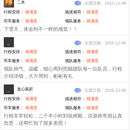
风险而导致的人身及精神伤害和财产损失的发生。
免责申明及风险告知
1、活动组织方拥有活动期间产生的素材使用权（包括且
不限于图片、视频等）
2、点击查看
《LU趣户外俱乐部户外出游风险及相关事
宜告知书》
已报名
（最低
12
人成行）
总共
19
/22
退款保障：因组织方原因活动取消无条件全额退还报名费/优惠
券/积分
4人
2人
吴敏
小王
领队
龙心凤肝
叶叶儿
龙