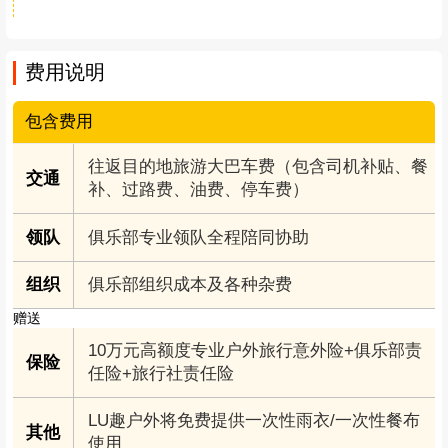
全天
早上准时集合点出发，车上组织大家相互认识，
一路欢歌笑语，预计09:30到达白水河镇，乘中转
车前往九峰山红房子（中转费30元/人自理，车上
另收），热身后开始徒步。本次徒步为看彩林线
路，不冲顶，原返路线，按规定时间下山集合，
沿途漫步轻走细看山间美景，预计下午16:30左右
集合返程，结束愉快的一天。