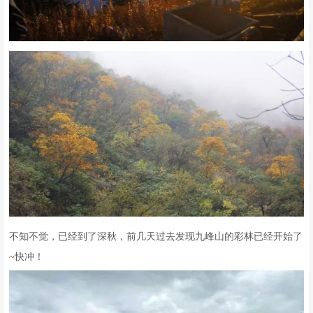
九峰山为省级风景名胜区。景区距成都市约97公里，交通方便。山间
有嫘祖寺、清凉寺、海会堂和祖师殿等寺庙， 峰顶有明代天启年间
始建的雷音寺。晴天可观日出、云海、佛光，阴天可见“瀑布云” 奇
观。主要开发了东北麓景观较集中的银厂沟景区。区内有大龙潭、小
龙潭、满天星、悬桥栈道、星河及瀑布群等景点联为一体，形成了深
谷险峰，飞瀑流泉，苍山林海， 云雾蒸腾等特色。