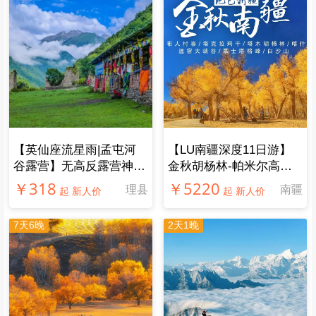
— 相关推荐 —
2天1晚
6天5晚
【英仙座流星雨|冶勒湖2
【京族三岛|小斯里兰