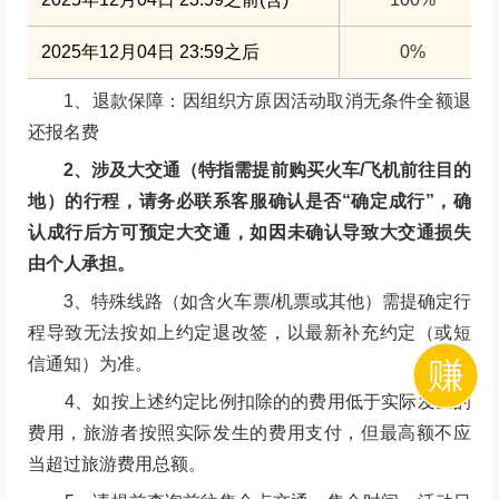
10万元高额度专业户外旅行意外险+俱乐部责
保险
任险+旅行社责任险
LU趣户外将免费提供一次性雨衣/一次性餐布
其他
使用
不包含费用
当地面包车中转费往返（下车点白水河到徒步
中转车
起点九峰山红房子）30元/人
餐饮
自带路餐，沿途少量补给
其他
全程可能产生的个人消费
退改规则
订单生效后，因旅客个人原因取消订单的，费用扣除标