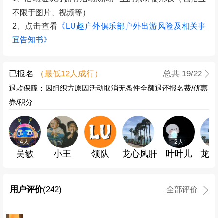
3、部分路段信号不好，请知悉！可带少量现金备用
食品和水
1、水：建议携带3瓶500ml矿泉水（根据个人喝水量增
减）
2、食物：自带路餐，沿途少量补给
户外活动风险提示
本次活动可能遇到的危险包括但不限于：
1、自然环境灾害：雷电、暴雨、山体滑坡、落石；
2、动植物伤害：蛇咬、蜂蛰、蚊虫侵扰、有毒植物
3、自由风险：扭挫伤、迷路、抽筋、脱力、中暑；
4、其他：交通意外、歹徒打劫、缺水断粮等
活动参与者应当充分认识到活动存在这些风险，予以谨
慎注意并采取必要的防范和应对措施，以避免风险和因