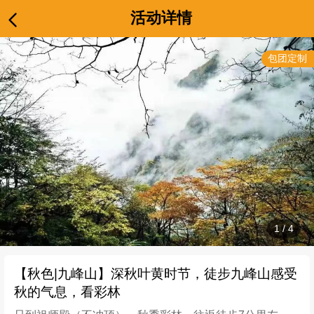
活动详情
包团定制
1
/
4
【秋色|九峰山】深秋叶黄时节，徒步九峰山感受
秋的气息，看彩林