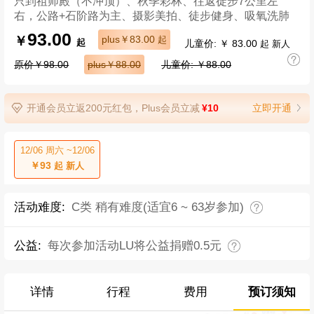
只到祖师殿（不冲顶）、秋季彩林、往返徒步7公里左
右，公路+石阶路为主、摄影美拍、徒步健身、吸氧洗肺
93.00
￥
plus￥83.00
起
儿童价: ￥ 83.00
起
起 新人
原价￥98.00
plus￥88.00
儿童价: ￥88.00
开通会员立返200元红包，Plus会员立减
¥10
立即开通
12/06 周六 ~12/06
￥93
起 新人
活动难度:
C类 稍有难度(适宜6 ~ 63岁参加)
公益:
每次参加活动LU将公益捐赠0.5元
详情
行程
费用
预订须知