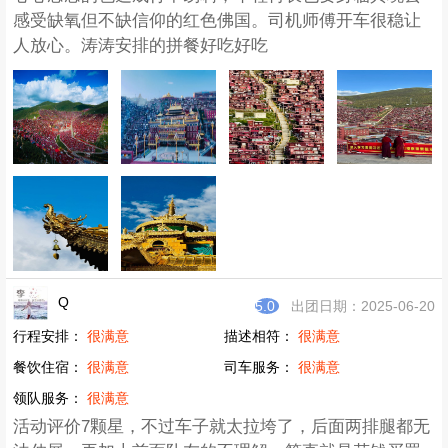
感受缺氧但不缺信仰的红色佛国。司机师傅开车很稳让
人放心。涛涛安排的拼餐好吃好吃
Q
5.0
出团日期：2025-06-20
行程安排：
很满意
描述相符：
很满意
餐饮住宿：
很满意
司车服务：
很满意
领队服务：
很满意
活动评价7颗星，不过车子就太拉垮了，后面两排腿都无