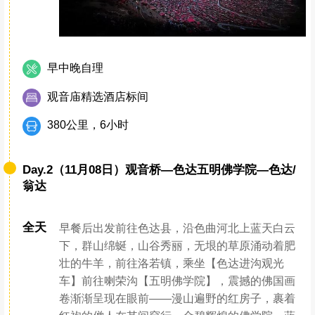
早中晚自理
观音庙精选酒店标间
380公里，6小时
Day.2（11月08日）观音桥—色达五明佛学院—色达/
翁达
全天
早餐后出发前往色达县，沿色曲河北上蓝天白云
下，群山绵蜒，山谷秀丽，无垠的草原涌动着肥
壮的牛羊，前往洛若镇，乘坐【色达进沟观光
车】前往喇荣沟【五明佛学院】，震撼的佛国画
卷渐渐呈现在眼前——漫山遍野的红房子，裹着