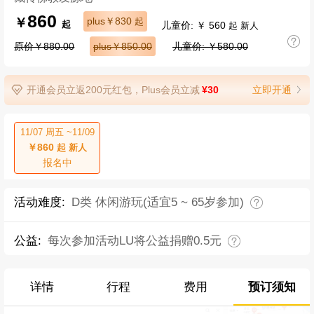
860
￥
plus￥830
起
儿童价: ￥ 560
起
起 新人
原价￥880.00
plus￥850.00
儿童价: ￥580.00
开通会员立返200元红包，Plus会员立减
¥30
立即开通
11/07 周五 ~11/09
￥860
起 新人
报名中
活动难度:
D类 休闲游玩(适宜5 ~ 65岁参加)
公益:
每次参加活动LU将公益捐赠0.5元
详情
行程
费用
预订须知