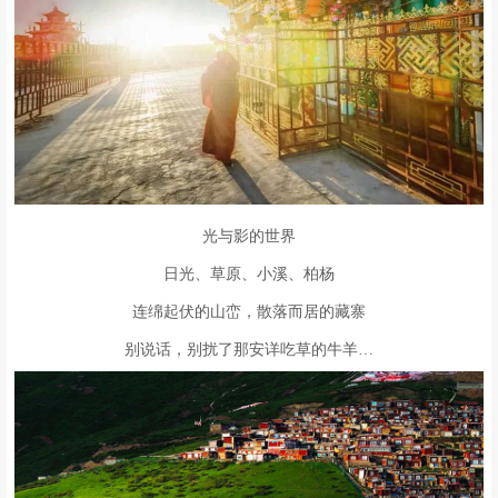
光与影的世界
日光、草原、小溪、柏杨
连绵起伏的山峦，散落而居的藏寨
别说话，别扰了那安详吃草的牛羊…