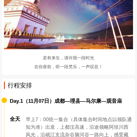
若有来生，请许我一段时光
在你座前，听一段梵乐，一声叹息！
行程安排
Day.1（11月07日）成都—理县—马尔康—观音庙
全天
早上7：00统一集合（具体集合时间地点以领队通
知为准）出发，上都汶高速，沿途领略阿坝川西
风光，沿岷江支流杂谷脑河谷一路向上，感受藏