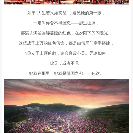
如果“人生若只如初见”，遇见她的第一眼，
一定叫你舍不得遗忘——越过山脉，
那满坑满谷连绵蔓延的红色，在夕阳下闪闪发光，
这些成千上万的红色僧舍，都是由僧尼们亲手搭建，
当你立于山顶俯瞰，定会直震心灵。无论如何，
你见，或者不见，
她就在那里，她就是佛国之都——色达。