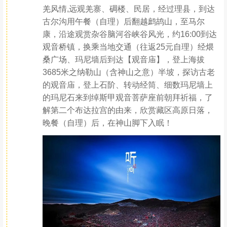
羌风情,远观羌寨、碉楼、民居，经过理县，到达
古尔沟用午餐（自理）后翻越鹧鸪山，至马尔
康，沿途观赏杂谷脑河谷峡谷风光，约16:00到达
观音桥镇，换乘当地交通（往返25元自理）经煨
桑广场、玛尼墙后到达【观音庙】，登上海拔
3685米之纳勒山（含神山之意）半坡，探访古老
的观音庙，登上石阶、转动经筒、细数玛尼墙上
的玛尼石来到绰斯甲观音菩萨座前朝拜祈福，了
解第二个布达拉宫的由来，欣赏藏区高原日落，
晚餐（自理）后，在神山脚下入眠！