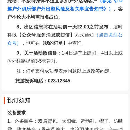
宠物、不接待身体不适宜参加户外活动客户
（参见《LU
趣户外俱乐部户外出游风险及相关事宜告知书》）
、客
户不论大小均需报名占位。
8、出团信息将在活动前一天22:00之前发布
，届时
将以
【公众号服务消息或短信】
方式通知
（点击关注公
众号）
，也可在
【我的订单】
中查询。
9、关于活动微信群：
1-4日游车上建群，4日以上或
省外线路提前3-5天建群。
注：订单支付成功即表示同意以上退改签约定。
旅游投诉电话：028-12345
预订须知
装备要求
1、必备装备：双肩背包、太阳镜、运动鞋、帽子、防晒
霜、防寒外套（昼夜温差大，建议羽绒服或者二合一冲