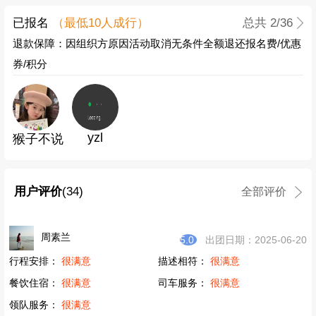
已报名
（最低
10
人成行）
总共
2
/36
退款保障：因组织方原因活动取消无条件全额退还报名费/优惠
券/积分
yzl
猴子不说
用户评价
(34)
全部评价
周素兰
5.0
出团日期：2025-06-20
行程安排：
很满意
描述相符：
很满意
餐饮住宿：
很满意
司车服务：
很满意
领队服务：
很满意