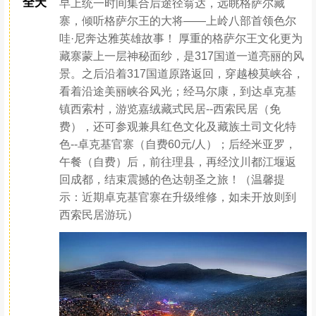
全天
早上统一时间集合后途径翁达，远眺格萨尔藏
寨，倾听格萨尔王的大将——上岭八部首领色尔
哇·尼奔达雅英雄故事！ 厚重的格萨尔王文化更为
藏寨蒙上一层神秘面纱，是317国道一道亮丽的风
景。之后沿着317国道原路返回，穿越梭莫峡谷，
看着沿途美丽峡谷风光；经马尔康，到达卓克基
镇西索村，游览嘉绒藏式民居--西索民居（免
费），还可参观兼具红色文化及藏族土司文化特
色--卓克基官寨（自费60元/人）；后经米亚罗，
午餐（自费）后，前往理县，再经汶川都江堰返
回成都，结束震撼的色达朝圣之旅！（温馨提
示：近期卓克基官寨在升级维修，如未开放则到
西索民居游玩）