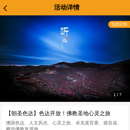
活动详情
包团定制
1
/
7
【朝圣色达】色达开放！佛教圣地心灵之旅
佛国色达、人文风光、心灵之旅、卓克基官寨、观音庙、
藏传佛教发源地