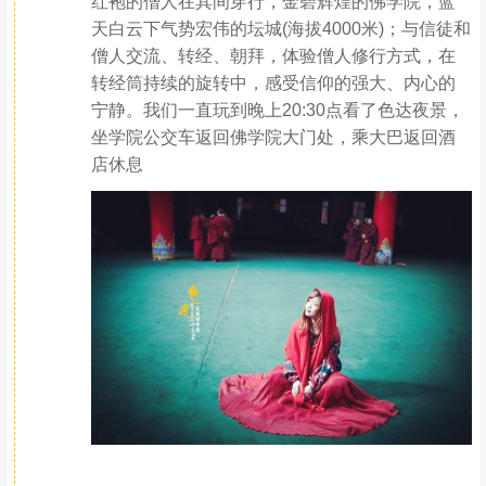
红袍的僧人在其间穿行，金碧辉煌的佛学院，蓝
天白云下气势宏伟的坛城(海拔4000米)；与信徒和
僧人交流、转经、朝拜，体验僧人修行方式，在
转经筒持续的旋转中，感受信仰的强大、内心的
宁静。我们一直玩到晚上20:30点看了色达夜景，
坐学院公交车返回佛学院大门处，乘大巴返回酒
店休息