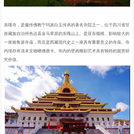
东嘎寺，是藏传佛教宁玛派白玉传承的著名寺院之一，位于四川省甘
孜藏族自治州色达县金马草原的东嘎山上。是亚东规模、影响较大的
一座格鲁派寺庙，而且是西藏现代史上一座具有重要意义的寺庙。寺
内现存有清末文物晒佛唐卡。寺内的壁画雕刻艺术具有独特的观赏研
究价值。