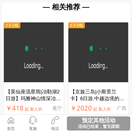
— 相关推荐 —
2天1晚
6天5晚
【英仙座流星雨|冶勒湖2
【京族三岛|小斯里兰
日游】玛雅神山情深冶
卡】6日游.中越边境的斯
勒，传唱千年孟获城
里兰卡，不一样的玩法
￥418
￥2020
冕宁
广西
起 新人价
起 新人价
预定其他活动
2天1晚
11天10晚
活动已结束，暂无团期
首页
客服
电话