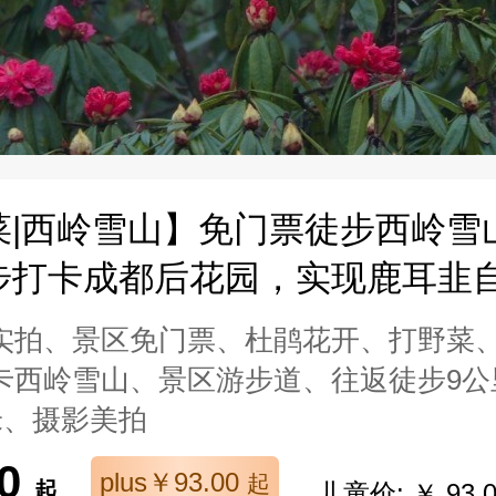
菜|西岭雪山】免门票徒步西岭雪
步打卡成都后花园，实现鹿耳韭
实拍、景区免门票、杜鹃花开、打野菜
卡西岭雪山、景区游步道、往返徒步9公
米、摄影美拍
00
plus￥93.00
起
起
儿童价: ￥ 93.