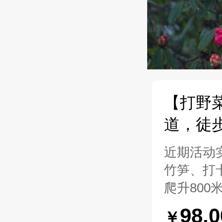
【打野
道，徒
近期活动
竹笋、打
爬升800
98.
￥