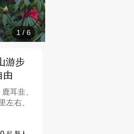
1
/
6
山游步
自由
、鹿耳韭、
里左右、
00
起 新人