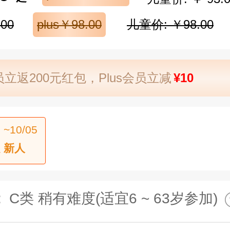
00
plus￥98.00
儿童价: ￥98.00
立返200元红包，Plus会员立减
¥10
 ~10/05
 新人
:
C类 稍有难度(适宜6 ~ 63岁参加)