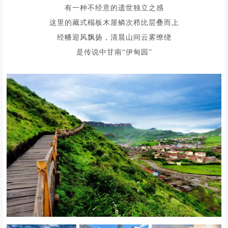
有一种不经意的遗世独立之感
这里的藏式榻板木屋鳞次栉比层叠而上
经幡迎风飘扬，清晨山间云雾缭绕
是传说中甘南“伊甸园”