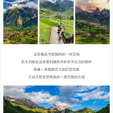
这里像是与世隔绝的一块宝地
至今仍能在这里看到藏民淳朴安详生活的模样
既像一座规模宏大的巨型宫殿
又似天然岩壁构筑的一座完整的古城