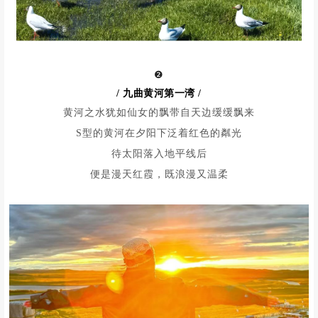
花湖还是众多野生飞禽的主要栖息地
赤麻鸭、灰雁、斑头雁、天鹅黑颈鹤
老鹰、旱獭、草原鼠兔等
众多的野生动物
在这片高寒湿地上自由地生活