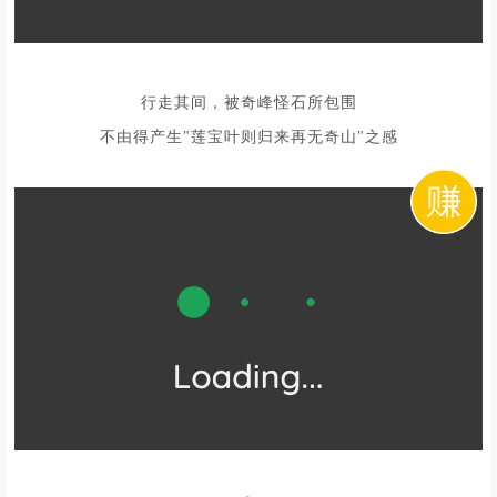
行走其间，被奇峰怪石所包围
不由得产生"莲宝叶则归来再无奇山"之感