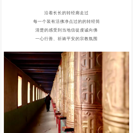
❷
/ 各莫寺
/
是阿坝州藏传佛教三大格鲁派寺院之一
拥有“中国最大的连体佛殿建筑”
苍穹之下，佛已听见所有祈愿