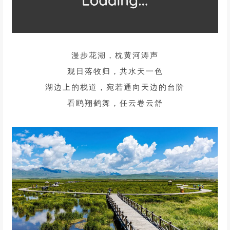
PART
03
穿越千古的苍茫大地
镶嵌在草原上的庄严幻景
///
❶
若尔盖花湖又称“美朵湖”
位于若尔盖和甘肃木寺之间的213国道旁
是热尔大坝草原上的一个天然海子
被誉为云端天堂、最美湿地
湖面上，蓝天白云倒映在湖中
漫步其间犹如来到“天空之镜”的世界