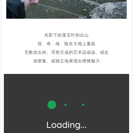
光影下的莲宝叶则众山
怪、奇、雄、险在大地上蔓延
无数杰出的、浑然天成的艺术品或远、或近
或密集、或独立地展现出铿锵魅力