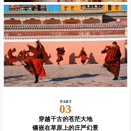
沿着长长的转经廊走过
每一个装有活佛净点过的的转经筒
清楚的感受到当地信徒虔诚向佛
一心行善、祈祷平安的宗教氛围