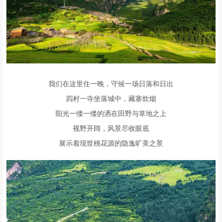
我们在这里住一晚，守候一场日落和日出
四村一寺坐落城中，藏寨炊烟
阳光一缕一缕的洒在田野与草地之上
视野开阔，风景尽收眼底
展示着现世桃花源的隐逸旷美之景