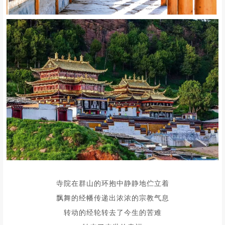
寺院在群山的环抱中静静地伫立着
飘舞的经幡传递出浓浓的宗教气息
转动的经轮转去了今生的苦难