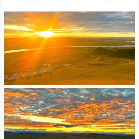
❷
/ 九曲黄河第一湾
/
黄河之水犹如仙女的飘带自天边缓缓飘来
S型的黄河在夕阳下泛着红色的粼光
待太阳落入地平线后
便是漫天红霞，既浪漫又温柔