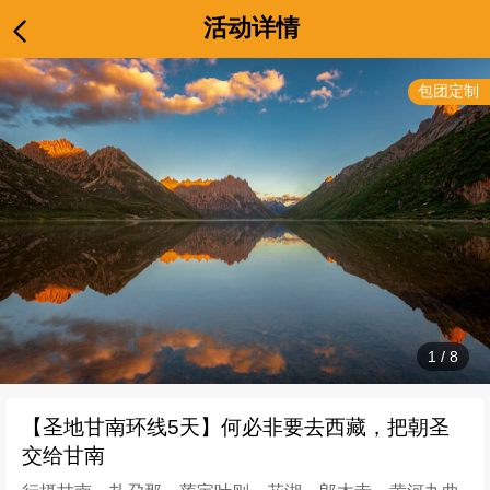
活动详情
包团定制
1
/
8
【圣地甘南环线5天】何必非要去西藏，把朝圣
交给甘南