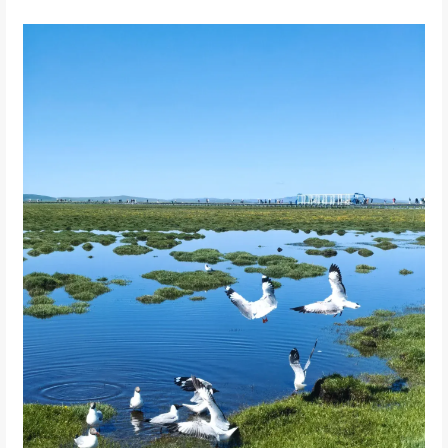
漫步花湖，枕黄河涛声
观日落牧归，共水天一色
湖边上的栈道，宛若通向天边的台阶
看鸥翔鹤舞，
任云卷云舒