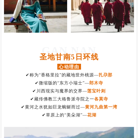
GAN NAN
圣地甘南5日环线
心动理由
✔称为“香格里拉”的藏地世外桃源—
扎尕那
✔
微缩版的“东方小瑞士”—
郎木寺
✔川西现实与魔界的交界—
莲宝叶则
✔藏传佛教三大格鲁派寺院之一
各莫寺
✔黄河之水犹如巨龙蜿蜒而过
—
黄河九曲第一湾
✔草原上的“美朵湖”—
花湖