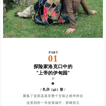
PART
01
探险家洛克口中的
“上帝的伊甸园”
///
❶
/ 扎尕（gǎ）那
/
聚集了迭部县甚至整个甘南之精华所在
这里四村一寺坐落城中，
群
峰拱立