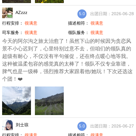
AZzzz
5.0
出团日期：2026-06-28
行程安排：
很满意
描述相符：
很满意
司车服务：
很满意
领队服务：
很满意
今天的阿尔沟之旅太治愈了！虽然下山的时候因为贪恋风
景不小心迟到了，心里特别过意不去，但咱们的领队真的
超级有耐心，不仅没有半句催促，还在终点暖心地等我。
这种被温柔包容的感觉真的太棒了！领队不仅专业靠谱，
脾气也是一级棒，强烈推荐大家跟着他/她玩！下次还选这
个团！❤️
刘士琼
5.0
出团日期：2026-06-27
行程安排：
很满意
描述相符：
很满意