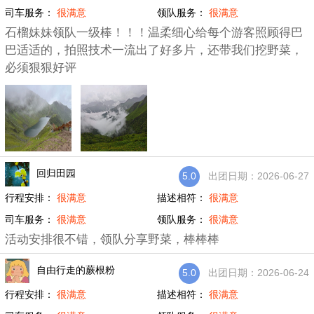
司车服务：
很满意
领队服务：
很满意
石榴妹妹领队一级棒！！！温柔细心给每个游客照顾得巴
巴适适的，拍照技术一流出了好多片，还带我们挖野菜，
必须狠狠好评
回归田园
5.0
出团日期：2026-06-27
行程安排：
很满意
描述相符：
很满意
司车服务：
很满意
领队服务：
很满意
活动安排很不错，领队分享野菜，棒棒棒
自由行走的蕨根粉
5.0
出团日期：2026-06-24
行程安排：
很满意
描述相符：
很满意