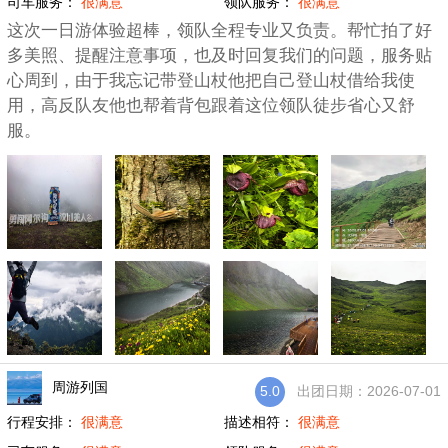
司车服务：
很满意
领队服务：
很满意
这次一日游体验超棒，领队全程专业又负责。帮忙拍了好
多美照、提醒注意事项，也及时回复我们的问题，服务贴
心周到，由于我忘记带登山杖他把自己登山杖借给我使
用，高反队友他也帮着背包跟着这位领队徒步省心又舒
服。
周游列国
5.0
出团日期：2026-07-01
行程安排：
很满意
描述相符：
很满意