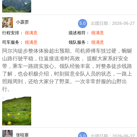
小霹雳
5.0
出团日期：2026-06-27
行程安排：
很满意
描述相符：
很满意
司车服务：
很满意
领队服务：
很满意
阿尔沟徒步整体体验超出预期。司机师傅车技过硬，蜿蜒
山路行驶平稳，往返接送准时高效， 提醒大家系好安全
带，乘车一路踏实放心。领队经验丰富，对整条徒步线路
了解，也会积极介绍，时刻留意全队人员的状态，一路上
照顾周到，还给大家分了野菜。一次非常舒服的山野出
行。
张哇塞
5.0
出团日期：2026-06-27