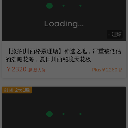
理塘
【旅拍|川西格聂理塘】神选之地，严重被低估
的浩瀚花海，夏日川西秘境天花板
￥2320
Plus￥2260
起 新人价
起
跟团·2天1晚