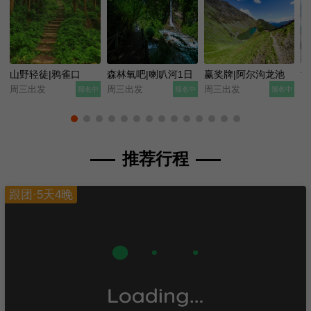
山野轻徒|鸦雀口
森林氧吧|喇叭河1日
赢奖牌|阿尔沟龙池
流
周三出发
周三出发
周三出发
周
报名中
报名中
报名中
推荐行程
跟团·5天4晚