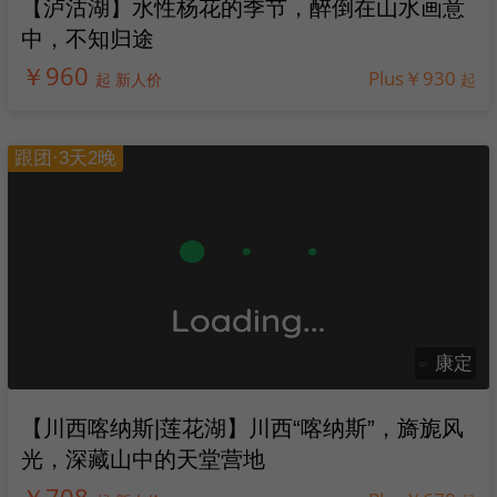
【泸沽湖】水性杨花的季节，醉倒在山水画意
中，不知归途
￥960
Plus￥930
起 新人价
起
跟团·3天2晚
康定
【川西喀纳斯|莲花湖】川西“喀纳斯”，旖旎风
光，深藏山中的天堂营地