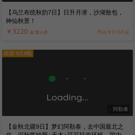
【乌兰布统秋韵7日】日升月潜，沙湖敖包，
神仙秋景！
￥3220
Plus￥3160
起 新人价
起
跟团·9天8晚
阿勒泰
【金秋北疆9日】梦幻阿勒泰，去中国最北之