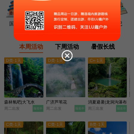
国内游
商城
团队定制
游记
本周活动
下周活动
暑假长线
D类·1天
D类·1天
C+·1天
森林氧吧|大飞水
广济芦苇花
消夏避暑|龙洞沟瀑布
山
周二出发
周二出发
周三出发
周
中
报名中
报名中
报名中
C类·1天
C类·1天
B类·1天