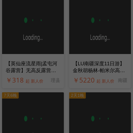
【​英仙座流星雨|孟屯河
【LU南疆深度11日游】
谷露营】无高反露营神
金秋胡杨林-帕米尔高
仙地！雪山星空森林溪
原，南疆风光人文一网
￥318
￥5220
理县
南疆
起 新人价
起 新人价
流，品尝特色藏式火锅
打尽
7天6晚
2天1晚