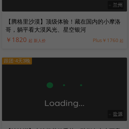
兰州
【腾格里沙漠】顶级体验！藏在国内的小摩洛
哥，躺平看大漠风光、星空银河
￥1820
Plus￥1760
起 新人价
起
跟团·4天3晚
盐源