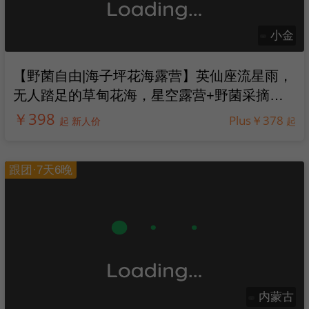
小金
【野菌自由|海子坪花海露营】英仙座流星雨，
无人踏足的草甸花海，星空露营+野菌采摘，
获18℃的治愈盛夏
￥398
Plus￥378
起 新人价
起
跟团·7天6晚
内蒙古