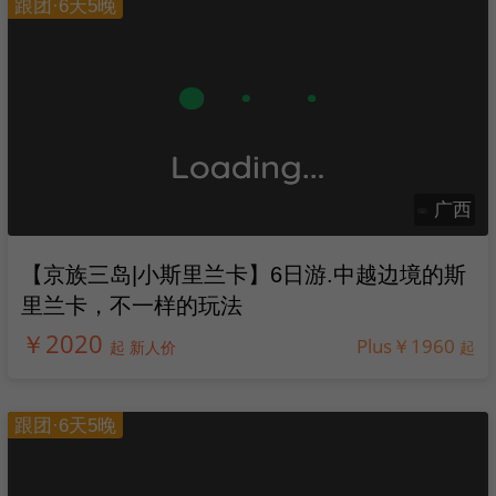
跟团·6天5晚
广西
【京族三岛|小斯里兰卡】6日游.中越边境的斯
里兰卡，不一样的玩法
￥2020
Plus￥1960
起 新人价
起
跟团·6天5晚