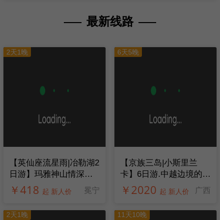
最新线路
2天1晚
6天5晚
【英仙座流星雨|冶勒湖2
【京族三岛|小斯里兰
日游】玛雅神山情深冶
卡】6日游.中越边境的斯
勒，传唱千年孟获城
里兰卡，不一样的玩法
￥418
￥2020
冕宁
广西
起 新人价
起 新人价
2天1晚
11天10晚