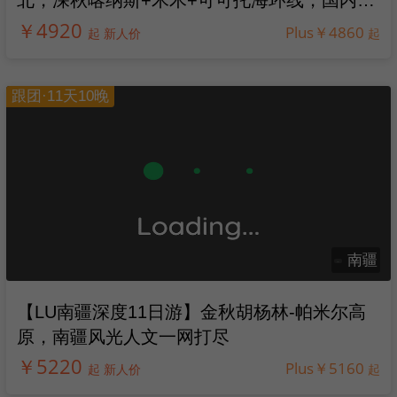
北，深秋喀纳斯+禾木+可可托海环线，国内赏
秋TOP1
￥4920
Plus￥4860
起 新人价
起
跟团·11天10晚
南疆
【LU南疆深度11日游】金秋胡杨林-帕米尔高
原，南疆风光人文一网打尽
￥5220
Plus￥5160
起 新人价
起