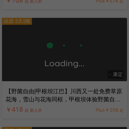
￥708
Plus￥678
起 新人价
起
跟团·2天1晚
康定
【野菌自由|甲根坝江巴】川西又一处免费草原
花海，雪山与花海同框，甲根坝体验野菌自由
的快乐！
￥418
Plus￥398
起 新人价
起