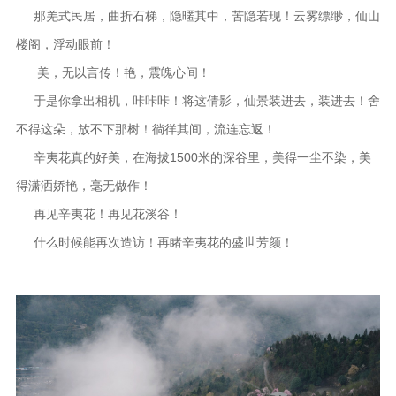
那羌式民居，曲折石梯，隐暱其中，苦隐若现！云雾缥缈，仙山
楼阁，浮动眼前！
美，无以言传！艳，震魄心间！
于是你拿出相机，咔咔咔！将这倩影，仙景装进去，装进去！舍
不得这朵，放不下那树！徜徉其间，流连忘返！
辛夷花真的好美，在海拔1500米的深谷里，美得一尘不染，美
得潇洒娇艳，毫无做作！
再见辛夷花！再见花溪谷！
什么时候能再次造访！再睹辛夷花的盛世芳颜！