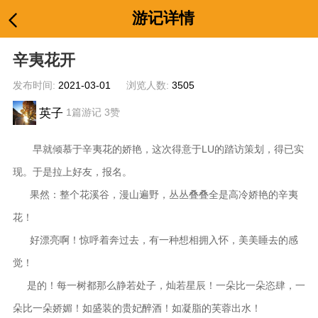
游记详情
辛夷花开
发布时间:
2021-03-01
浏览人数:
3505
英子
1篇游记 3赞
早就倾慕于辛夷花的娇艳，这次得意于LU的踏访策划，得已实
现。于是拉上好友，报名。
果然：整个花溪谷，漫山遍野，丛丛叠叠全是高冷娇艳的辛夷
花！
好漂亮啊！惊呼着奔过去，有一种想相拥入怀，美美睡去的感
觉！
是的！每一树都那么静若处子，灿若星辰！一朵比一朵恣肆，一
朵比一朵娇媚！如盛装的贵妃醉酒！如凝脂的芙蓉出水！