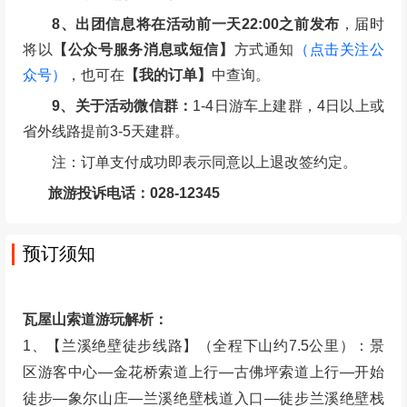
8、出团信息将在活动前一天22:00之前发布
，届时
将以
【公众号服务消息或短信】
方式通知
（点击关注公
众号）
，也可在
【我的订单】
中查询。
9、关于活动微信群：
1-4日游车上建群，4日以上或
省外线路提前3-5天建群。
注：订单支付成功即表示同意以上退改签约定。
旅游投诉电话：028-12345
预订须知
瓦屋山索道游玩解析：
1、【兰溪绝壁徒步线路】（全程下山约7.5公里）：景
区游客中心—金花桥索道上行—古佛坪索道上行—开始
徒步—象尔山庄—兰溪绝壁栈道入口—徒步兰溪绝壁栈