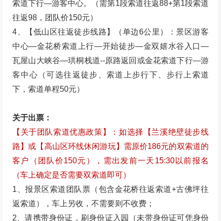
索道下行—游客中心。（需第1段索道往返88+第1段索道
往返98，团队价150元）
4、【低山区往返徒步线路】（单边6公里）：景区游客
中心—金花桥索道上行—开始徒步—金双嬉水谷入口—
瓦屋山大峡谷—珙桐栈道--原路返回或金花索道下行—游
客中心（可选往返徒步、索道上步行下、步行上索道
下，索道单程50元）
关于出票：
【关于团队索道优惠政策】：如选择【兰溪绝壁徒步线
路】或【高山区环线休闲游玩】需原价186元的双索道的
客户（团队价150元），需出发前一天15:30以前报名
（车上确定是否需要双索道即可）
1、报景区索道团队票（
包含金花桥往返索道+古佛坪往
返索道
），车上另收，不需要则不收费；
2、请携带身份证，刷身份证入园（未带身份证可凭身份