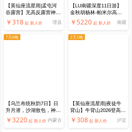
【​英仙座流星雨|孟屯河
【LU南疆深度11日游】
谷露营】无高反露营神仙
金秋胡杨林-帕米尔高
地！雪山星空森林溪流，
原，南疆风光人文一网打
￥318
￥5220
理县
南疆
起 新人价
起 新人价
品尝特色藏式火锅
尽
7天6晚
2天1晚
【乌兰布统秋韵7日】日
【英仙座流星雨|夜徒牛
升月潜，沙湖敖包，神仙
背山】牛背山2026登高，
秋景！
登牛背之巅，解锁最美日
￥3220
￥308
内蒙古
泸定
起 新人价
起 新人价
出云海雪山！