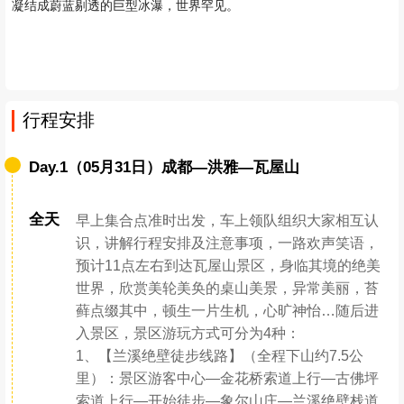
凝结成蔚蓝剔透的巨型冰瀑，世界罕见。
行程安排
Day.1（05月31日）成都—洪雅—瓦屋山
全天
早上集合点准时出发，车上领队组织大家相互认
识，讲解行程安排及注意事项，一路欢声笑语，
预计11点左右到达瓦屋山景区，身临其境的绝美
世界，欣赏美轮美奂的桌山美景，异常美丽，苔
藓点缀其中，顿生一片生机，心旷神怡…随后进
入景区，景区游玩方式可分为4种：
1、【兰溪绝壁徒步线路】（全程下山约7.5公
里）：景区游客中心—金花桥索道上行—古佛坪
索道上行—开始徒步—象尔山庄—兰溪绝壁栈道