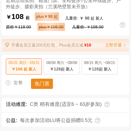
近期活动实拍、赠送门票、全程徒步7公里环线徒步、户
外徒步、摄影美拍（兰溪绝壁暂未开放）
108
￥
plus￥98
起
儿童价: ￥ 98
起
起 新人
原价￥118.00
plus￥108.00
儿童价: ￥108.00
开通会员立返200元红包，Plus会员立减
¥10
立即开通
05/31 周日 ~05/31
08/08 周六 ~08/08
08/15 周六 ~08/15
￥108
￥128
￥128
起 新人
起 新人
起 新人
套餐
免门票
活动难度:
C类 稍有难度(适宜6 ~ 63岁参加)
公益:
每次参加活动LU将公益捐赠0.5元