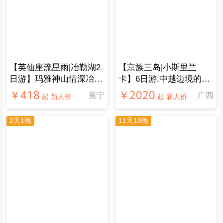
【英仙座流星雨|冶勒湖2
【京族三岛|小斯里兰
日游】玛雅神山情深冶
卡】6日游.中越边境的斯
勒，传唱千年孟获城
里兰卡，不一样的玩法
￥418
￥2020
冕宁
广西
起 新人价
起 新人价
2天1晚
11天10晚