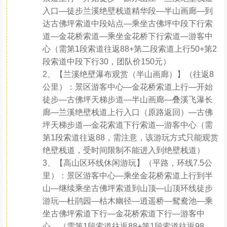
入口—徒步兰溪绝壁栈道精华段—半山画廊—到
达古佛坪索道中段站点—乘坐古佛坪中段下行索
道—金花桥索道—乘坐金花桥下行索道—游客中
心（需第1段索道往返88+第二段索道上行50+第2
段索道中段下行30，团队价150元）
2、【兰溪绝壁瀑布观赏（半山画廊）】（往返8
公里）：景区游客中心—金花桥索道上行—开始
徒步—古佛坪天梯步道—半山画廊—叠溪飞瀑长
廊—兰溪绝壁栈道上行入口（原路返回）—古佛
坪天梯步道—金花索道下行索道—游客中心（需
第1段索道往返88，需注意，该游玩方式只能观赏
绝壁栈道，受时间限制不能进入到绝壁栈道）
3、【高山区环线休闲游玩】（平路，环线7.5公
里）：景区游客中心—乘坐金花桥索道上行到半
山—继续乘坐古佛坪索道到山顶—山顶环线徒步
游玩—杜鹃园—枯木幽径—逍遥桥—鸳鸯池—乘
坐古佛坪索道下行—金花桥索道下行—游客中
心。（需第1段索道往返88+第1段索道往返98，