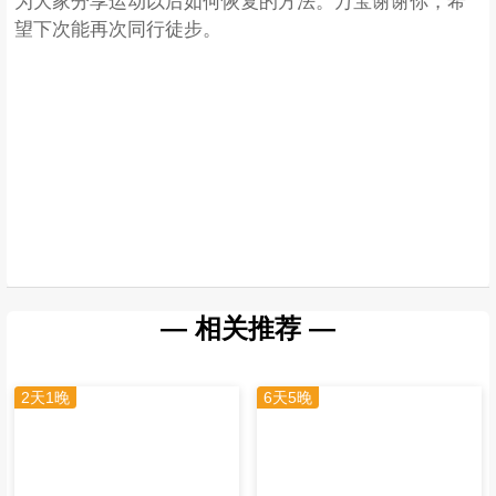
为大家分享运动以后如何恢复的方法。万宝谢谢你，希
望下次能再次同行徒步。
— 相关推荐 —
2天1晚
6天5晚