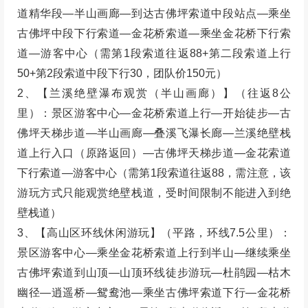
道精华段—半山画廊—到达古佛坪索道中段站点—乘坐
古佛坪中段下行索道—金花桥索道—乘坐金花桥下行索
道—游客中心（需第1段索道往返88+第二段索道上行
50+第2段索道中段下行30，团队价150元）
2、【兰溪绝壁瀑布观赏（半山画廊）】（往返8公
里）：景区游客中心—金花桥索道上行—开始徒步—古
佛坪天梯步道—半山画廊—叠溪飞瀑长廊—兰溪绝壁栈
道上行入口（原路返回）—古佛坪天梯步道—金花索道
下行索道—游客中心（需第1段索道往返88，需注意，该
游玩方式只能观赏绝壁栈道，受时间限制不能进入到绝
壁栈道）
3、【高山区环线休闲游玩】（平路，环线7.5公里）：
景区游客中心—乘坐金花桥索道上行到半山—继续乘坐
古佛坪索道到山顶—山顶环线徒步游玩—杜鹃园—枯木
幽径—逍遥桥—鸳鸯池—乘坐古佛坪索道下行—金花桥