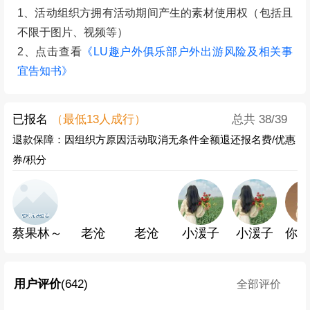
1、活动组织方拥有活动期间产生的素材使用权（包括且
不限于图片、视频等）
2、点击查看
《LU趣户外俱乐部户外出游风险及相关事
宜告知书》
已报名
（最低
13
人成行）
总共
38
/39
退款保障：因组织方原因活动取消无条件全额退还报名费/优惠
券/积分
蔡果林～
老沧
老沧
小湲子
小湲子
你
用户评价
(642)
全部评价