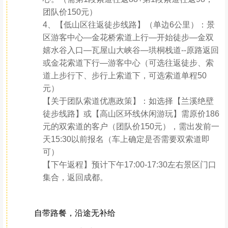
团队价150元）
4、【低山区往返徒步线路】（单边6公里）：景
区游客中心—金花桥索道上行—开始徒步—金双
嬉水谷入口—瓦屋山大峡谷—珙桐栈道--原路返回
或金花索道下行—游客中心（可选往返徒步、索
道上步行下、步行上索道下，可选索道单程50
元）
【关于团队索道优惠政策】：如选择【兰溪绝壁
徒步线路】或【高山区环线休闲游玩】需原价186
元的双索道的客户（团队价150元），需出发前一
天15:30以前报名（车上确定是否需要双索道即
可）
【下午返程】预计下午17:00-17:30左右景区门口
集合，返回成都。
自带路餐，沿途无补给