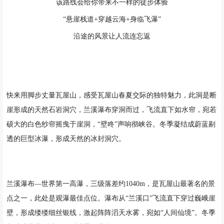
该路线会给你带来不一样的徒步体验
“悬崖栈道+穿越云海+身临飞瀑”
沿途的风景让人流连忘返
快来用脚步丈量瓦屋山，感受瓦屋山春夏交际的独特魅力，
此洞是断
崖形成的天然石岩洞穴，兰溪瀑布穿洞而过，飞流直下如水帘，宛若
硕大的白色纱帘摇曳于崖洞，“壁咚”声响彻峡谷。冬季凝结成蔚蓝剔
透的巨型冰瀑，形成天然的冰封洞穴。
兰溪瀑布—世界第一高瀑，三级落差约1040m，是瓦屋山最著名的景
点之一，此处是观瀑最佳点位。瀑布从“兰溪口”飞流直下穿过巍峨崖
壁，形成缕缕细丝银线，激起阵阵滔天水雾，宛如“人间仙境”。冬季