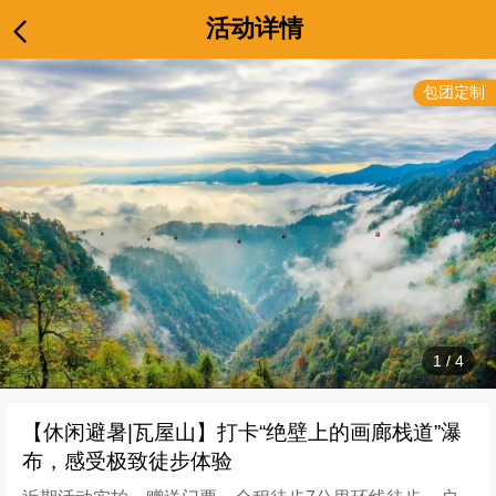
活动详情
包团定制
1
/
4
【休闲避暑|瓦屋山】打卡“绝壁上的画廊栈道”瀑
布，感受极致徒步体验