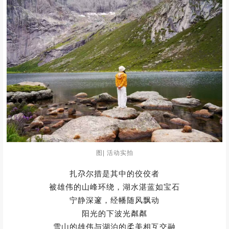
图| 活动实拍
而莲宝叶则的湖泊
星罗棋布的小海子高达300多个
还私藏了4大神仙湖泊
龙尕措拉玛/落云措/珠姆措/扎尕尔措
每一个都有无与伦比的美