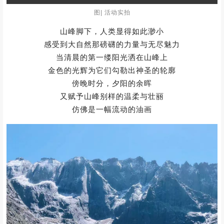
图| 活动实拍
山峦气势雄浑，剑指苍穹
山体被岁月的风雨雕琢得怪石嶙峋
形态各异，有的直插云霄
有的似猛兽张牙舞爪
让人不禁感叹大自然的鬼斧神工