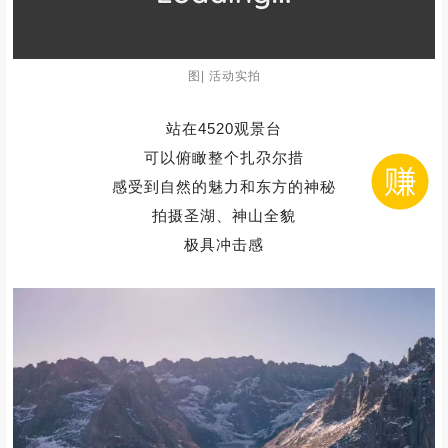
图| 活动实拍
扎尕尔措是其中的佼佼者
被雄伟的山峰环绕，湖水湛蓝如宝石
宁静深邃，经幡随风飘动
阳光的下波光粼粼
雪山的雄伟与湖泊的柔美相互交融