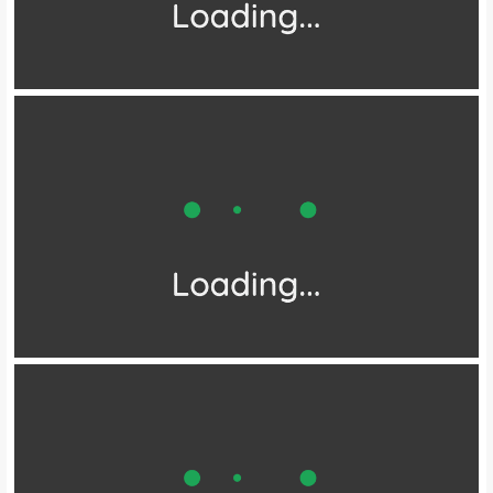
图|活动实拍
值得一提的是
各莫寺拥有两项令人惊叹的吉尼斯纪录
首先，它拥有亚洲室内最大的弥勒佛像
高达37米，相当于七层楼的高度