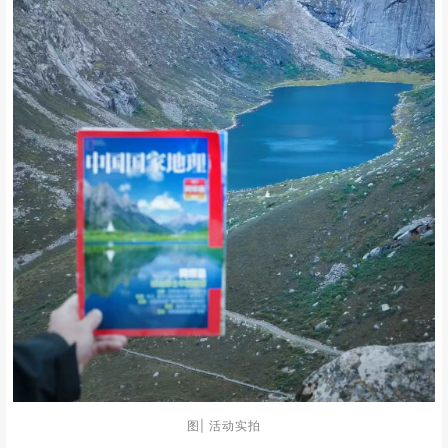
连体佛殿建筑群。
⭐
2晚阿坝县精选酒店住宿，温馨舒适，吃逛方
精选住宿：
便。
⭐
拒绝隐形消费，全程专注玩+拍美照！
纯玩0购物：