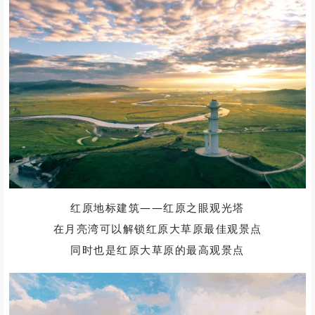
其次，各莫寺由五个大殿组成
是中国最大的连体佛殿
其震撼程度完全可以媲美布达拉宫
而且，寺庙的博物馆内
还藏有释迦摩尼的肉身舍利
唐卡、藏经、法器等
都是非常珍贵的文物