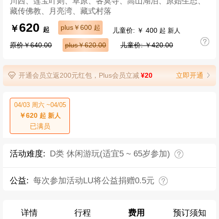
川西、莲宝叶则、草原、各莫寺、高山湖泊、原始生态、
藏传佛教、月亮湾、藏式村落
620
￥
plus￥600
起
儿童价: ￥ 400
起
起 新人
原价￥640.00
plus￥620.00
儿童价: ￥420.00
开通会员立返200元红包，Plus会员立减
¥20
立即开通
04/03 周六 ~04/05
￥620
起 新人
已满员
活动难度:
D类 休闲游玩(适宜5 ~ 65岁参加)
公益:
每次参加活动LU将公益捐赠0.5元
详情
行程
费用
预订须知