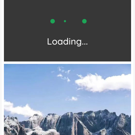
被天神遗忘的后花园
///
❶
/ 莲宝叶则
/
位于四川阿坝州、青海、甘南
三省交界的莲宝叶则
被许多徒步爱好者称为魔界
是《魔戒》中的中土世界
它就是独一无二的莲宝叶则
川西高原欣赏山景的天花板