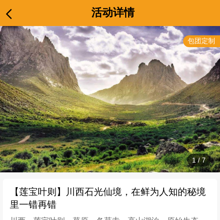
活动详情
包团定制
1
/
7
【莲宝叶则】川西石光仙境，在鲜为人知的秘境
里一错再错