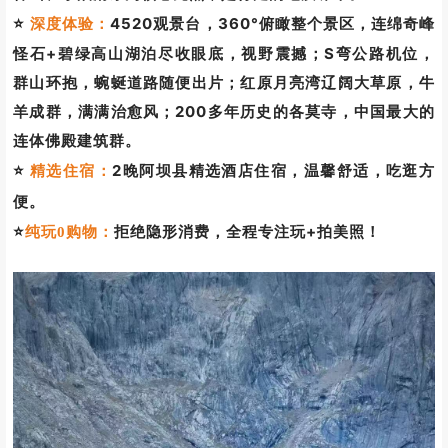
行程亮点
▼
⭐
东方魔界：
东方魔幻世界，以奇峰怪石、冰川圣湖、藏地
神山、小众清净为核心亮点，是行走的地质课本。
4520观景台，360°俯瞰整个景区，连绵奇峰
⭐
深度体验：
怪石+碧绿高山湖泊尽收眼底，视野震撼；S弯公路机位，
群山环抱，蜿蜒道路随便出片；红原月亮湾辽阔大草原，牛
羊成群，满满治愈风；200多年历史的各莫寺，中国最大的