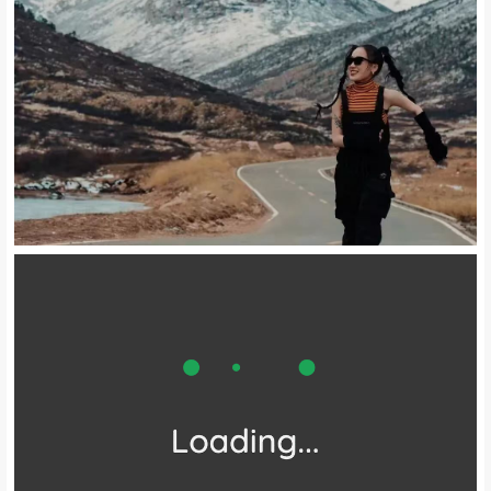
踏入景区
首先会被眼前棱角分明的山壁所吸引
像被巨人劈开
每一道裂缝都写满神秘