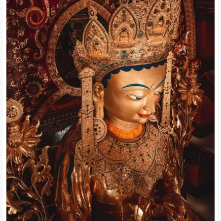
图| 活动实拍
黄墙映着雪山，经幡猎猎作响
转经筒的嗡鸣漫过阿久公路
将尘世的喧嚣隔绝在山门之外
踏入寺门
感受最虔诚的信仰，找到内心的平和