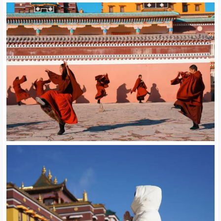
图| 活动实拍
PART
02
“吉尼斯级”的震撼
藏传寺庙建筑美学
///
❶
/ 各莫寺
/
各莫寺又称慧园寺
为四川省阿坝州藏传佛教
三大格鲁派寺院之一
是黄教六大寺之拉卜楞寺的分寺之一
各莫寺以其宏大的寺庙建筑