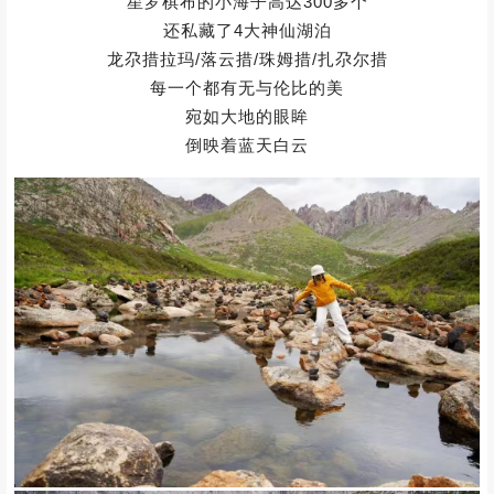
感受到大自然那磅礴的力量与无尽魅力
当清晨的第一缕阳光洒在山峰上
金色的光辉为它们勾勒出神圣的轮廓
傍晚时分，夕阳的余晖
又赋予山峰别样的温柔与壮丽
仿佛是一幅流动的油画