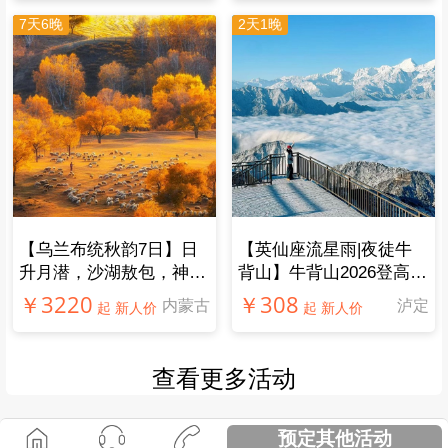
7天6晚
2天1晚
【乌兰布统秋韵7日】日
【英仙座流星雨|夜徒牛
升月潜，沙湖敖包，神仙
背山】牛背山2026登高，
秋景！
登牛背之巅，解锁最美日
￥3220
￥308
内蒙古
泸定
起 新人价
起 新人价
出云海雪山！
查看更多活动
预定其他活动