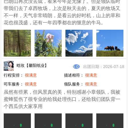
巴朗山再次没去成，看来今年是无缘了。但是领队临时
带我们去了卓西牧场，上次是秋天去的，夏天的牧场又
不一样，天气非常晴朗，是看云的好时机，山上的草和
花也很茂盛，还有一年四季都在的惬意的牛马。
晗玫【馨阳纸业】
5.0
出团日期：2026-07-18
行程安排：
很满意
描述相符：
很满意
司车服务：
很满意
领队服务：
很满意
虽然有些累，但风景真的美，特别感谢小章领队，我被
蜜蜂蜇伤了很专业的给我处理伤口，还给我们团队背一
个西瓜供大家享用