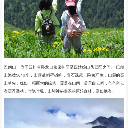
巴朗山，位于四川省卧龙自然保护区至四姑娘山风景区之间。 巴朗
山海拨5040米，山顶处峭壁磷峋，岩石裸露，险象环生，山麓的高
山草甸，犹如一幅巨大的绿毯，覆盖在山间，蓝天白云间，茫茫的云
海漂浮涌动，时隐时现，山脚神秘幽深的原始森林，浩如烟海。