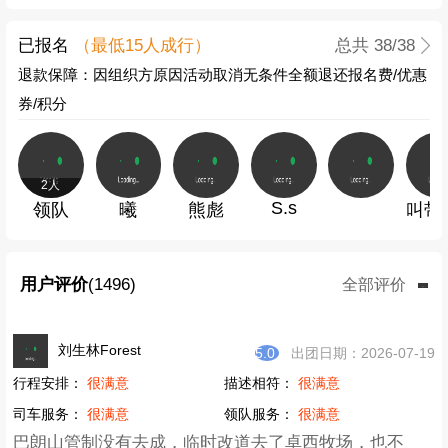
已报名
（最低
15
人成行）
总共
38
/38
退款保障：因组织方原因活动取消无条件全额退还报名费/优惠
券/积分
2人
S.s
领队
曦
熊彪
叫带
用户评价
(1496)
全部评价
刘生林Forest
5.0
出团日期：2026-07-19
行程安排：
很满意
描述相符：
很满意
司车服务：
很满意
领队服务：
很满意
巴朗山管制没有去成，临时改道去了卓西牧场，也不