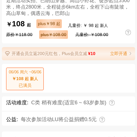
近期活动实拍、巴朗山穿越、高山小野花、徒步起点3500
米，终点2800米，全程徒步6km左右，全程下山有陡坡，
高山草甸，偶遇云海，巴郎山
108
￥
plus￥98
起
儿童价: ￥ 98
起
起 新人
原价￥118.00
plus￥108.00
儿童价: ￥108.00
开通会员立返200元红包，Plus会员立减
¥10
立即开通
06/06 周六 ~06/06
￥108
起 新人
已满员
活动难度:
C类 稍有难度(适宜6 ~ 63岁参加)
公益:
每次参加活动LU将公益捐赠0.5元