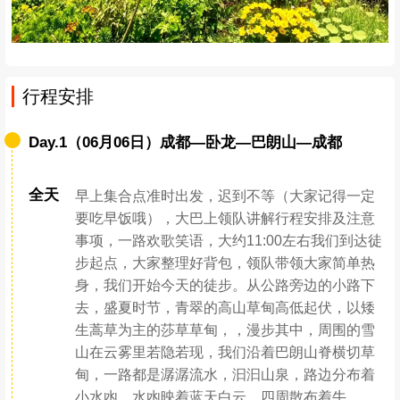
行程安排
Day.1（06月06日）成都—卧龙—巴朗山—成都
全天
早上集合点准时出发，迟到不等（大家记得一定
要吃早饭哦），大巴上领队讲解行程安排及注意
事项，一路欢歌笑语，大约11:00左右我们到达徒
步起点，大家整理好背包，领队带领大家简单热
身，我们开始今天的徒步。从公路旁边的小路下
去，盛夏时节，青翠的高山草甸高低起伏，以矮
生蒿草为主的莎草草甸，，漫步其中，周围的雪
山在云雾里若隐若现，我们沿着巴朗山脊横切草
甸，一路都是潺潺流水，汩汩山泉，路边分布着
小水凼，水凼映着蓝天白云，四周散布着牛、