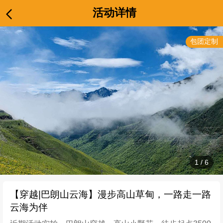
活动详情
包团定制
1
/
6
【穿越|巴朗山云海】漫步高山草甸，一路走一路
云海为伴