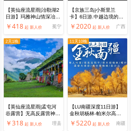
【英仙座流星雨|冶勒湖2
【京族三岛|小斯里兰
日游】玛雅神山情深冶
卡】6日游.中越边境的斯
勒，传唱千年孟获城
里兰卡，不一样的玩法
￥418
￥2020
冕宁
广西
起 新人价
起 新人价
2天1晚
11天10晚
【​英仙座流星雨|孟屯河
【LU南疆深度11日游】
谷露营】无高反露营神仙
金秋胡杨林-帕米尔高
地！雪山星空森林溪流，
原，南疆风光人文一网打
￥318
￥5220
理县
南疆
起 新人价
起 新人价
品尝特色藏式火锅
尽