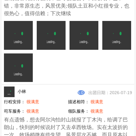
错，非常原生态，风景优美;领队土豆和小红很专业，也
很热心，值得信赖；下次继续
小林
5.0
出团日期：2026-07-19
行程安排：
很满意
描述相符：
很满意
司车服务：
很满意
领队服务：
很满意
有点遗憾，想去阿尔沟怕封山就报了丁木沟，给调了巴
朗山，快到的时候说封了又去卓西牧场。实在太波折的
一次。牧场稍微有些失望，风景层次不够，而且原本以