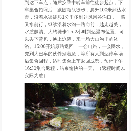
到达下车点，随后换乘中转车前往徒步起点，下
车集合拍照后，跟随领队徒步，爬升100米到达水
渠，沿着水渠徒步1公里多到达凤凰谷沟口，一路
叉水前行，继续沿着水沟一路向前，越走越美，
水质越清。大约徒步1.5-2小时到达瀑布位置。可
以丢下背包，换上泳装，来一场大山沟里的沐
浴。15:00开始原路返回，一会山路，一会踩水，
先到大巴车的伙伴别着急，等所有人到达停车场
后集合回程，适时集合上车返回成都，预计下午
16:30集合返程，结束愉快的一天。（返程时间以
实际为准）