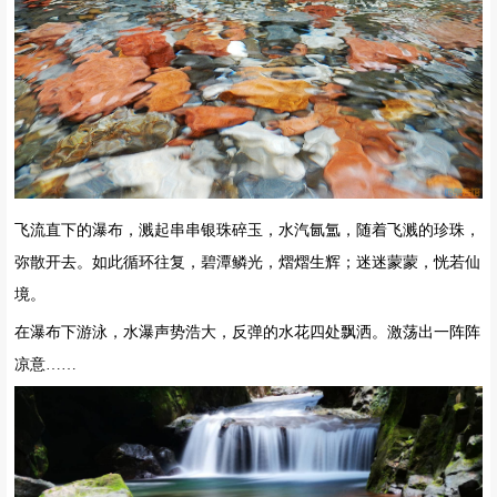
飞流直下的瀑布，溅起串串银珠碎玉，水汽氤氲，随着飞溅的珍珠，
弥散开去。如此循环往复，碧潭鳞光，熠熠生辉；迷迷蒙蒙，恍若仙
境。
在瀑布下游泳，水瀑声势浩大，反弹的水花四处飘洒。激荡出一阵阵
凉意……