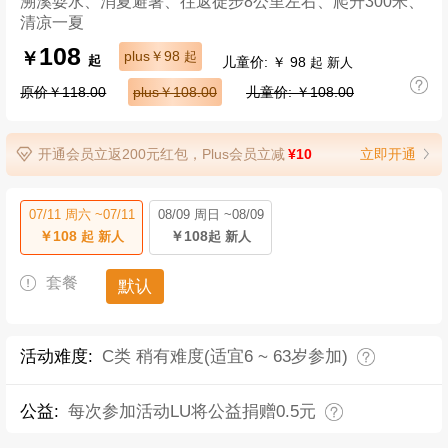
溯溪耍水、消夏避暑、往返徒步8公里左右、爬升300米、
清凉一夏
108
￥
plus￥98
起
儿童价: ￥ 98
起
起 新人
原价￥118.00
plus￥108.00
儿童价: ￥108.00
开通会员立返200元红包，Plus会员立减
¥10
立即开通
07/11 周六 ~07/11
08/09 周日 ~08/09
￥108
￥108
起 新人
起 新人
套餐
默认
活动难度:
C类 稍有难度(适宜6 ~ 63岁参加)
公益:
每次参加活动LU将公益捐赠0.5元