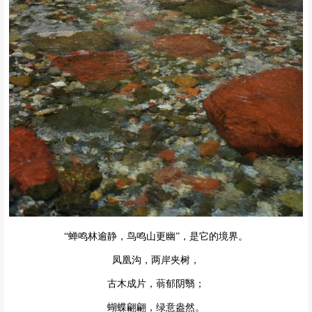
“蝉鸣林逾静，鸟鸣山更幽”，是它的境界。
凤凰沟，两岸夹树，
古木成片，蓊郁阴翳；
蝴蝶翩翩，绿意盎然。