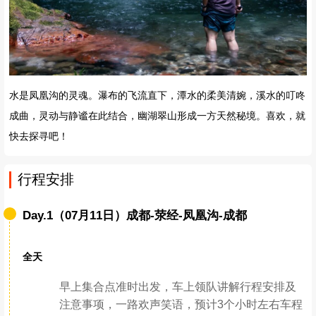
水是凤凰沟的灵魂。瀑布的飞流直下，潭水的柔美清婉，溪水的叮咚
成曲，灵动与静谧在此结合，幽湖翠山形成一方天然秘境。喜欢，就
快去探寻吧！
行程安排
Day.1（07月11日）成都-荥经-凤凰沟-成都
全天
早上集合点准时出发，车上领队讲解行程安排及
注意事项，一路欢声笑语，预计3个小时左右车程