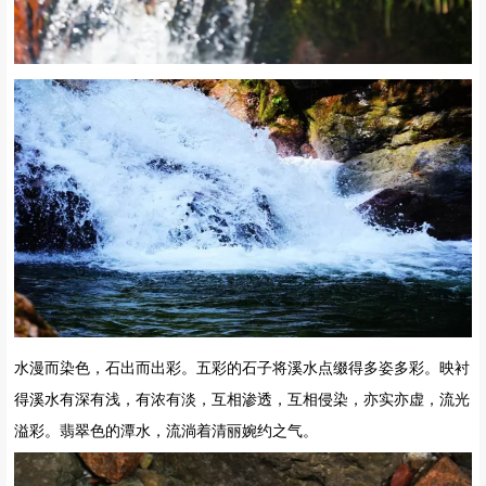
水漫而染色，石出而出彩。五彩的石子将溪水点缀得多姿多彩。映衬
得溪水有深有浅，有浓有淡，互相渗透，互相侵染，亦实亦虚，流光
溢彩。
翡翠色的潭水，流淌着清丽婉约之气。