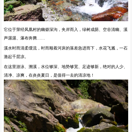
它位于荥经凤凰村的幽僻深沟，夹岸而入，绿树成荫、空谷清幽、溪
声潺潺、瀑布奔腾……
溪水时而清柔缓流，时而顺着河床的落差急进而下，水花飞溅，一石
激起千层凉。
在这里游泳、溯溪，水位够深、地势够宽、足迹够新，绝对的人少、
清净、凉爽，在炎炎夏日，是值得一去的清凉地！