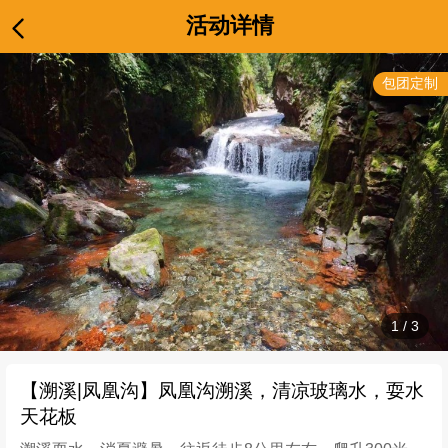
活动详情
包团定制
1
/
3
【溯溪|凤凰沟】凤凰沟溯溪，清凉玻璃水，耍水
天花板