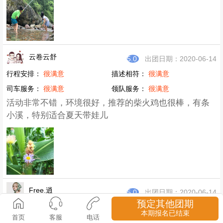
云卷云舒
5.0
出团日期：2020-06-14
行程安排：
很满意
描述相符：
很满意
司车服务：
很满意
领队服务：
很满意
活动非常不错，环境很好，推荐的柴火鸡也很棒，有条
小溪，特别适合夏天带娃儿
Free.逍
5.0
出团日期：2020-06-14
预定其他团期
行程安排：
很满意
描述相符：
很满意
本期报名已结束
首页
客服
电话
司车服务：
很满意
领队服务：
很满意