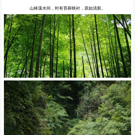
山林溪水间，时有苔藓映衬，原始清新。