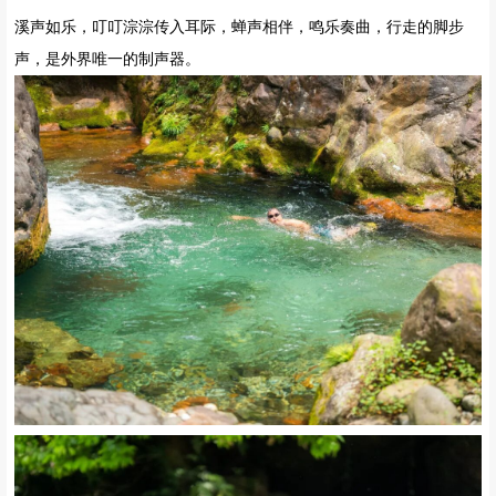
溪声如乐，叮叮淙淙传入耳际，蝉声相伴，鸣乐奏曲，行走的脚步
声，是外界唯一的制声器。