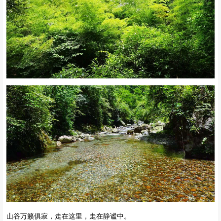
山谷万籁俱寂，走在这里，走在静谧中。