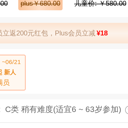
00
plus￥680.00
儿童价: ￥580.00
立返200元红包，Plus会员立减
¥18
 ~06/21
起 新人
满员
:
C类 稍有难度(适宜6 ~ 63岁参加)