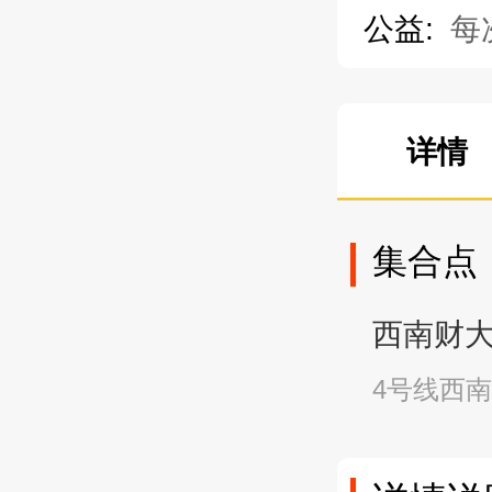
公益:
每
详情
集合点
西南财大站A
4号线西