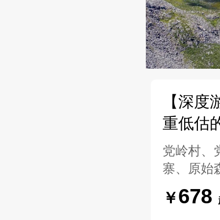
【深度
重低估
党岭村、
寨、原始
678
￥