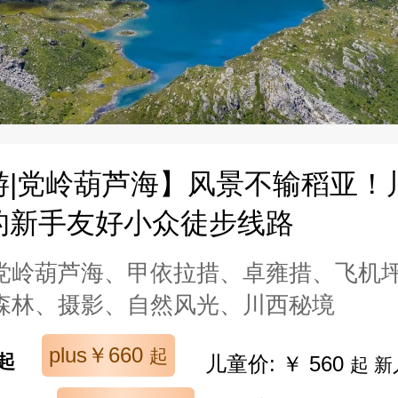
游|党岭葫芦海】风景不输稻亚！
的新手友好小众徒步线路
党岭葫芦海、甲依拉措、卓雍措、飞机
森林、摄影、自然风光、川西秘境
plus￥660
起
起
儿童价: ￥ 560
起 新