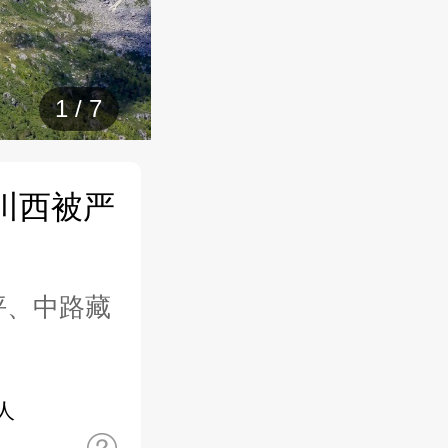
1
/
7
川西被严
坪、中路藏
人