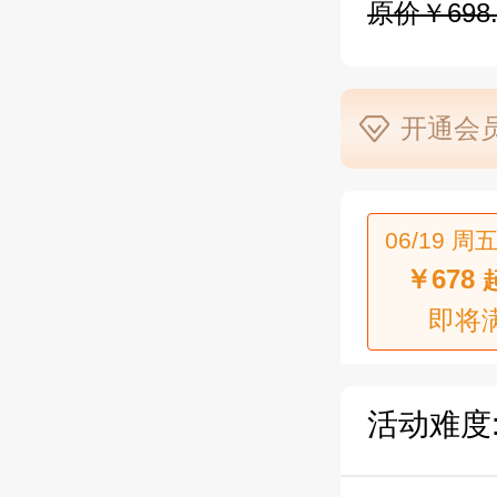
原价￥698.
开通会员
06/19 周五
￥678
即将
活动难度