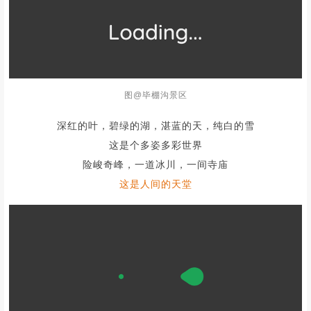
①
彩林面积大，持续时间长
，有着“四姑娘山的美丽背影”、“东
方阿尔卑斯”、“国内红叶观赏圣地”等美誉；
② 高山湖泊、森林湿地、冰川雪山……景色丰富，且
随着海拔
的上升，景色也有所不同，将期待值拉到满分；
③
距离近
，毕棚沟距离成都市200公里左右，车程大约需要3小
时，一天往返不是问题；
④ 毕棚沟沟口海拔2000米，核心景区海拔在3200-3600米之间