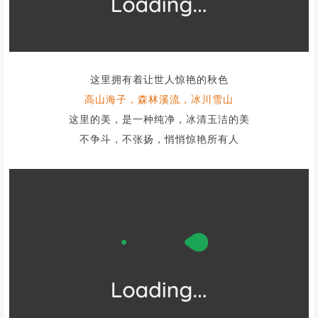
深藏在阿坝的
毕棚沟
为这苍白的想象力
填充了斑斓的色彩
大大小小的海子冷杉
在雪山的映衬下格外耀眼
图@毕棚沟景区
它被誉为
川西小瑞士