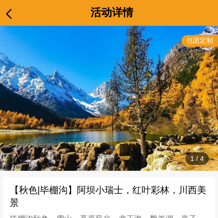
活动详情
包团定制
1
/
4
【秋色|毕棚沟】阿坝小瑞士，红叶彩林，川西美
景