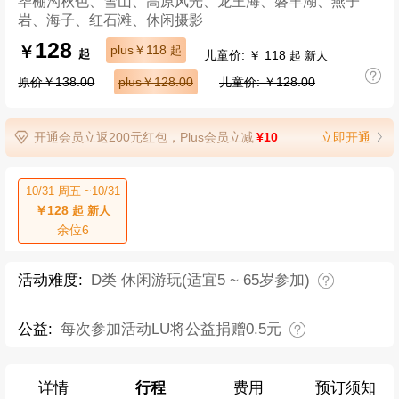
毕棚沟秋色、雪山、高原风光、龙王海、磐羊湖、燕子
岩、海子、红石滩、休闲摄影
128
￥
plus￥118
起
儿童价: ￥ 118
起
起 新人
原价￥138.00
plus￥128.00
儿童价: ￥128.00
开通会员立返200元红包，Plus会员立减
¥10
立即开通
10/31 周五 ~10/31
￥128
起 新人
余位6
活动难度:
D类 休闲游玩(适宜5 ~ 65岁参加)
公益:
每次参加活动LU将公益捐赠0.5元
详情
行程
费用
预订须知