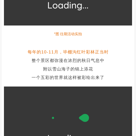
图@毕棚沟景区
毕棚沟地处高原，海拔高落差大
天然形成了“一层海拔一层景”的独特景观
从山脚到山巅层林尽染
共同组成金秋的画卷