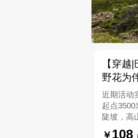
【穿越
野花为
近期活动
起点350
陡坡，高
108
￥