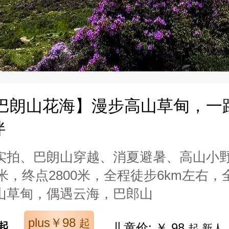
|巴朗山花海】漫步高山草甸，一
伴
实拍、巴朗山穿越、消夏避暑、高山小
0米，终点2800米，全程徒步6km左右
山草甸，偶遇云海，巴郎山
plus￥98
起
起
儿童价: ￥ 98
起 新人