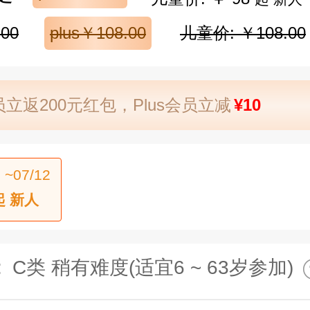
00
plus￥108.00
儿童价: ￥108.00
立返200元红包，Plus会员立减
¥10
 ~07/12
起 新人
:
C类 稍有难度(适宜6 ~ 63岁参加)