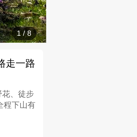
1
/
8
路走一路
野花、徒步
，全程下山有