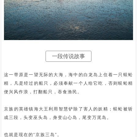
一段传说故事
这一带原是一望无际的大海，海中的白龙岛上住着一只蜈蚣
精，凡是经过的船只，必须奉献一个人给它吃，否则蜈蚣精
便兴风作浪，打翻船只，吞食渔民。
京族的英雄镇海大王利用智慧铲除了害人的妖精；蜈蚣被斩
成三段，头变巫头岛，身变山心岛，尾变万浘岛。
也就是现在的“京族三岛”。