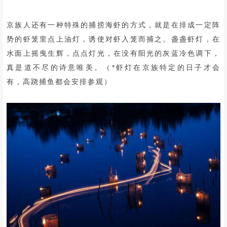
京族人还有一种特殊的捕捞海虾的方式，就是在排成一定阵
势的虾笼里点上油灯，诱使对虾入笼而捕之。盏盏虾灯，在
水面上摇曳生辉，点点灯光，在没有阳光的灰蓝冷色调下，
真是道不尽的诗意唯美。（*虾灯在京族特定的日子才会
有，高跷捕鱼都会安排参观）