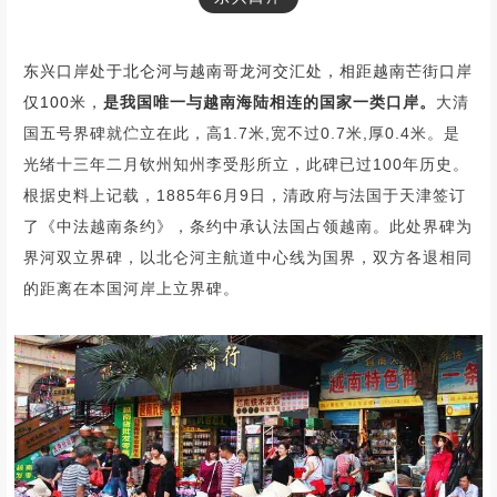
唱
哈
节
东兴口岸处于北仑河与越南哥龙河交汇处，相距越南芒街口岸
仅100米，
是我国唯一与越南海陆相连的国家一类口岸。
大清
唱
国五号界碑就伫立在此，高1.7米,宽不过0.7米,厚0.4米。是
哈
光绪十三年二月钦州知州李受彤所立，此碑已过100年历史。
节
根据史料上记载，1885年6月9日，清政府与法国于天津签订
了《中法越南条约》，条约中承认法国占领越南。此处界碑为
唱
界河双立界碑，以北仑河主航道中心线为国界，双方各退相同
哈
的距离在本国河岸上立界碑。
节