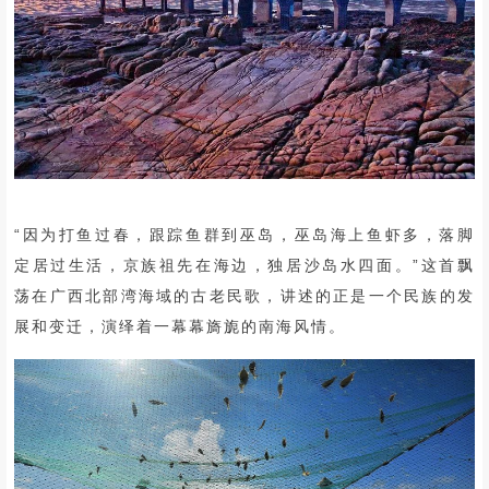
“因为打鱼过春，跟踪鱼群到巫岛，巫岛海上鱼虾多，落脚
定居过生活，京族祖先在海边，独居沙岛水四面。”这首飘
荡在广西北部湾海域的古老民歌，讲述的正是一个民族的发
展和变迁，演绎着一幕幕旖旎的南海风情。