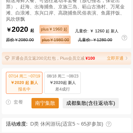
赠送海鲜大餐、可选往返动车套餐（放心报名，保证出
票）、赶海、出海捕鱼、京族三岛、簕山古渔村、万尾金
滩、白浪滩、东兴口岸、高跷捕鱼民俗表演、鱼露拌饭、
风吹饼飘
2020
￥
plus￥1960
起
儿童价: ￥ 1260
起
起 新人
原价￥2080.00
plus￥1980.00
儿童价: ￥1280.00
开通会员立返200元红包，Plus会员立减
¥100
立即开通
07/14 周二 ~07/19
08/18 周二 ~08/23
￥2020
￥2020
起 新人
起 新人
报名中
差4成行
套餐
南宁集散
成都集散(含往返动车)
活动难度:
D类 休闲游玩(适宜5 ~ 65岁参加)