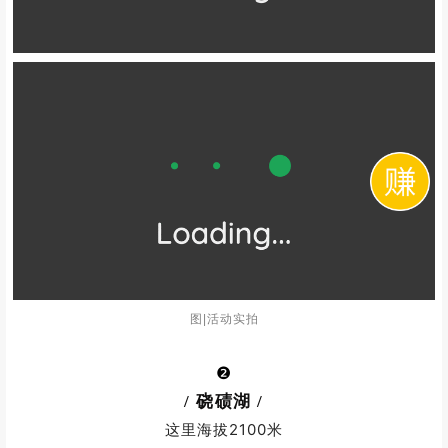
图|活动实拍
❷
/ 硗碛湖
/
这里海拔2100米