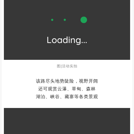
图|活动实拍
该路尽头地势陡险，视野开阔
还可观赏云瀑、草甸、森林
湖泊、峡谷、藏寨等各类景观