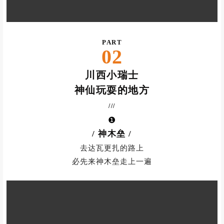
PART
02
川西小瑞士
神仙玩耍的地方
///
❶
/ 神木垒
/
去达瓦更扎的路上
必先来神木垒走上一遍