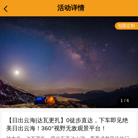
活动详情
包团定制
1
/
6
【日出云海|达瓦更扎】0徒步直达，下车即见绝
美日出云海！360°视野无敌观景平台！