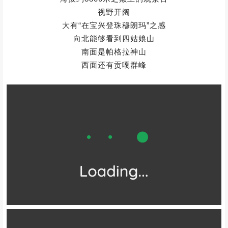
视野开阔
大有“在宝兴登珠穆朗玛”之感
向北能够看到四姑娘山
南面是帕格拉神山
西面还有贡嘎群峰