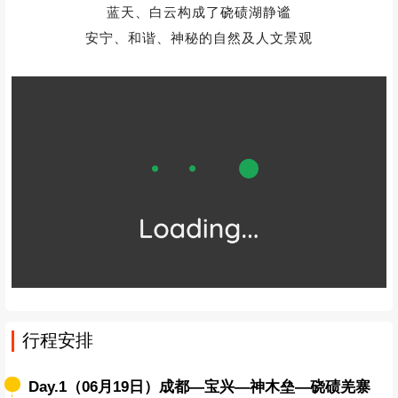
蓝天、白云构成了硗碛湖
静谧
安宁、和谐、神秘的自然及人文景观
行程安排
Day.1（06月19日）成都—宝兴—神木垒—硗碛羌寨