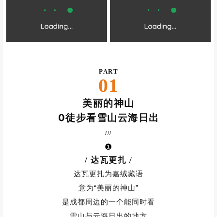
PART
01
美丽的神山
0徒步看雪山云海日出
///
❶
/ 达瓦更扎
/
达瓦更扎为
嘉绒藏语
意为“美丽的神山”
是成都周边的一个能
同时看
雪山与云海日出
的地方