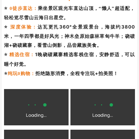
⭐
0徒步直达：
乘坐景区观光车直达山顶，“懒人”超适配，
轻松览尽雪山云海日出星空。
达瓦更扎360°全景观景台，海拔约3800
⭐
深度体验：
米，一年四季都是好风光；神木垒原始森林草甸牛羊；硗碛
湖+硗碛藏寨，看雪山倒影，品尝藏族美食。
⭐
1晚硗碛藏寨精选客栈住宿，安静舒适，可以
精选住宿：
睡个好觉。
⭐
拒绝隐形消费，全程专注玩+拍美照！
纯玩0购物：