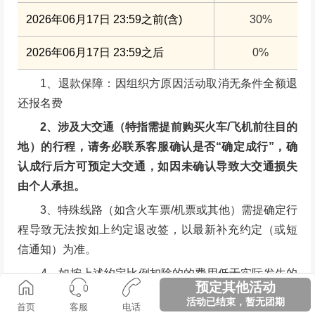
2026年06月17日 23:59之前(含)
30%
2026年06月17日 23:59之后
0%
1、退款保障：因组织方原因活动取消无条件全额退
还报名费
2、涉及大交通（特指需提前购买火车/飞机前往目的
地）的行程，请务必联系客服确认是否“确定成行”，确
认成行后方可预定大交通，如因未确认导致大交通损失
由个人承担。
3、特殊线路（如含火车票/机票或其他）需提确定行
程导致无法按如上约定退改签，以最新补充约定（或短
信通知）为准。
4、如按上述约定比例扣除的的费用低于实际发生的
预定其他活动
费用，旅游者按照实际发生的费用支付，但最高额不应
活动已结束，暂无团期
首页
客服
电话
当超过旅游费用总额。