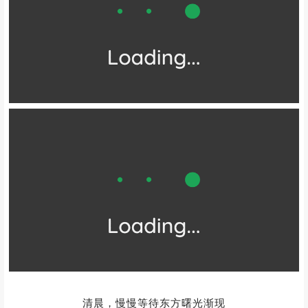
清晨，慢慢等待东方曙光渐现