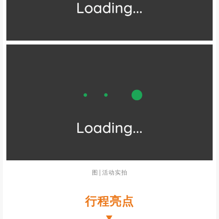
图|活动实拍
行程亮点
▼