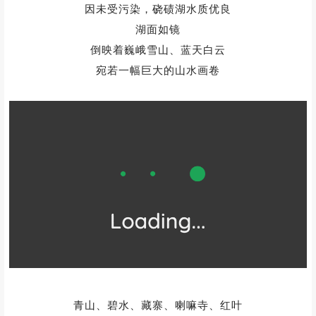
因未受污染，硗碛湖水质优良
湖面如镜
倒映着巍峨雪山、蓝天白云
宛若一幅巨大的山水画卷
青山、碧水、藏寨、喇嘛寺、红叶