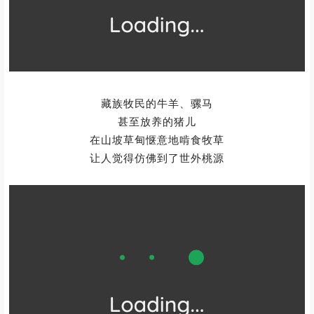
藏族牧民的牛羊、骡马
甚至放养的猪儿
在山坡草甸惬意地啃食牧草
让人觉得仿佛到了世外桃源