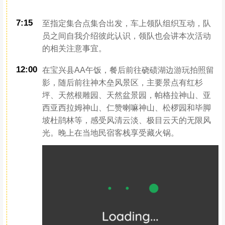
7:15
至指定集合点集合出发，车上领队组织互动，队
员之间自我介绍彼此认识，领队也会讲本次活动
的相关注意事宜。
12:00
在宝兴县AA午饭，餐后前往硗碛湖边游玩拍照留
影，随后前往神木垒风景区，主要景点有红杉
坪、天然根雕园、天然盆景园，帕格拉神山、亚
西亚西拉姆神山、仁赞喇嘛神山、松椤园和毕脚
坡杜鹃林等，感受风清云淡、极目云天的无限风
光。晚上在当地民宿客栈享受藏火锅。