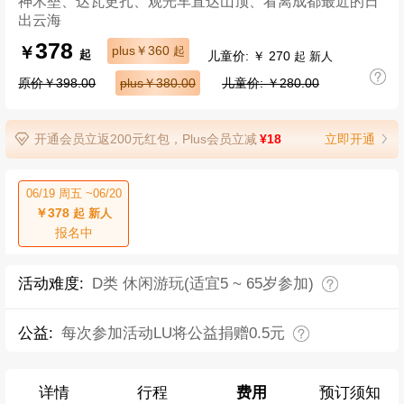
神木垒、达瓦更扎、观光车直达山顶、看离成都最近的日
出云海
378
￥
plus￥360
起
儿童价: ￥ 270
起
起 新人
原价￥398.00
plus￥380.00
儿童价: ￥280.00
开通会员立返200元红包，Plus会员立减
¥18
立即开通
06/19 周五 ~06/20
￥378
起 新人
报名中
活动难度:
D类 休闲游玩(适宜5 ~ 65岁参加)
公益:
每次参加活动LU将公益捐赠0.5元
详情
行程
费用
预订须知