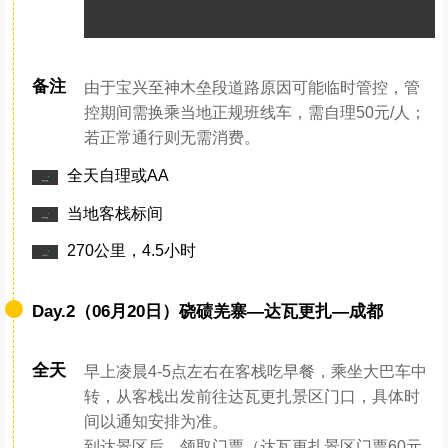
备注
由于宝兴至神木垒段道路原因可能临时管控，管
控期间需换乘当地正规班线车，需自理50元/人；
若正常通行则无需消费。
全天自理或AA
当地客栈标间
270公里，4.5小时
Day.2（06月20日）硗碛羌寨—达瓦更扎—成都
全天
早上凌晨4-5点左右在客栈吃早餐，乘坐大巴车中
转，从客栈出发前往达瓦更扎景区门口，具体时
间以通知安排为准。
到达景区后，领取门票（达瓦更扎景区门票60元