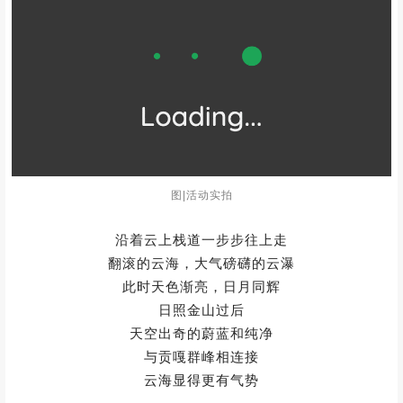
图|活动实拍
沿着云上栈道一步步往上走
翻滚的云海，大气磅礴的云瀑
此时天色渐亮，日月同辉
日照金山过后
天空出奇的蔚蓝和纯净
与贡嘎群峰相连接
云海显得更有气势