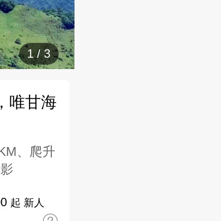
1
/
3
，唯甘海
KM、爬升
摄影
00
起 新人