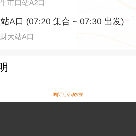
牛市口站A2口
口 (07:20 集合 ~ 07:30 出发)
南财大站A口
明
图|近期活动实拍