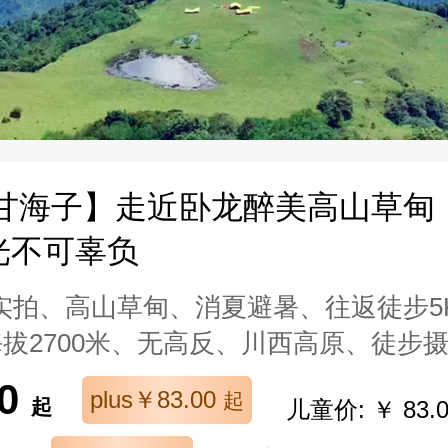
|甘海子】走近卧龙醉美高山草甸
光不可辜负
实拍、高山草甸、消夏避暑、往返徒步5
海拔2700米、无高反、川西高原、徒步
00
plus￥83.00
起
起
儿童价: ￥ 83.