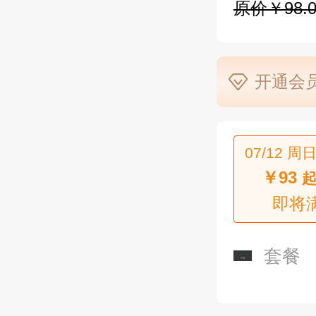
原价￥98.0
开通会员
07/12 周日
￥93
起
即将
套餐