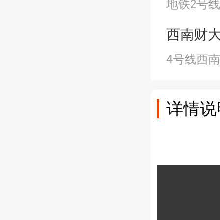
地铁2号线
西南财大站A
4号线西
详情说