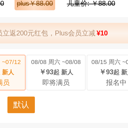
0
plus￥88.00
儿童价: ￥88.00
立返200元红包，Plus会员立减
¥10
 ~07/12
08/08 周六 ~08/08
08/15 周六 ~0
￥93
￥93
 新人
起 新人
起 
满员
即将满员
报名中
默认