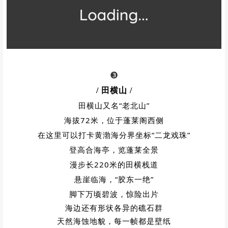
❸
/ 田横山
/
田横山又名“老北山”
海拔72米，位于蓬莱阁西侧
在这里可以打卡黄渤海分界坐标“二龙戏珠”
登高合海亭，览蓬莱全景
漫步长220米的田横栈道
悬崖临海，“胶东一绝”
脚下万顷碧波，惊险出片
海边还有形状各异的礁石群
天然海蚀地貌，每一帧都是壁纸