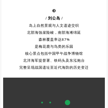
❸
/ 刘公岛
/
岛上自然景观与人文遗迹交织
北部海蚀崖险峻，南部海滩绵延
森林覆盖率达87%
是梅花鹿与鸟类的乐园
核心景点包括中国甲午战争博物馆
北洋海军提督署、铁码头及东泓炮台
完整呈现战国遗址至近代海防的历史变迁