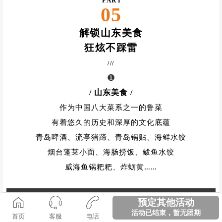
PART
05
解锁山东美食
狂炫不踩雷
///
❶
/ 山东美食
/
作为中国八大菜系之一的鲁菜
有着悠久的历史和深厚的文化底蕴
青岛啤酒、流亭猪蹄、青岛锅贴、海鲜水饺
烟台蓬莱小面、海肠捞饭、鲅鱼水饺
……
威海鱼锅粑粑、炸蛎黄
预定其他活动
活动已结束，暂无团期
首页
客服
电话