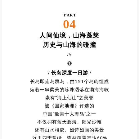
PART
04
人间仙境，
山海蓬莱
历史与山海的碰撞
///
❶
/ 长岛深度一日游
/
长岛即庙岛群岛，由151个岛屿组成
宛若一串柔美的珍珠洒落在渤海海峡
素有“海上仙山”之美誉
被《国家地理》评选的
中国“最美十大海岛”之一
不仅拥有蓝天碧海、阳光沙滩
还有山水相依、如诗如画的美景
这里四季常绿，森林覆盖率达60%