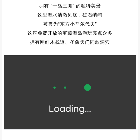
拥有 “一岛三滩” 的独特美景
这里海水清澈见底，礁石嶙峋
被誉为“东方小马尔代夫”
这座免费开放的宝藏海岛游玩亮点众多
拥有网红木栈道、
圣象天门同款洞穴