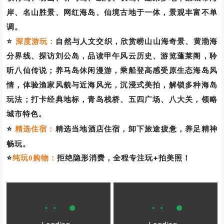
岸、名山胜景、网红海岛、仙境古地于一体，景观丰富不单
调。
⭐
深度游玩：
自然与人文交织，欣赏崂山山海奇景、黄渤海
分界线、探访刘公岛，品读甲午风云历史、游览蓬莱阁，聆
听八仙传说；养马岛休闲漫游，乘船登高感受原生态海岛风
情，体验渔家风貌与近海风光，沉浸式美拍，解锁多种海岛
玩法；打卡经典地标，青岛栈桥、五四广场、八大关，领略
城市特色。
⭐
精选住宿：
精选当地酒店住宿，卸下旅途疲惫，养足精神
。
畅玩
⭐
拒绝隐形消费，全程专注玩+拍美照！
纯玩0购物：