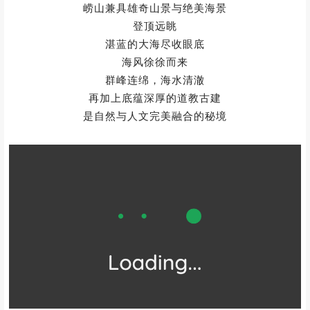
崂山兼具雄奇山景与绝美海景
登顶远眺
湛蓝的大海尽收眼底
海风徐徐而来
群峰连绵，海水清澈
再加上底蕴深厚的道教古建
是自然与人文完美融合的秘境