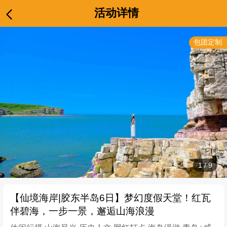
活动详情
包团定制
1
/
9
【仙境海岸|胶东半岛6日】梦幻度假天堂！红瓦
伴碧海，一步一景，邂逅山海浪漫