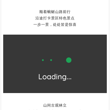
顺着蜿蜒山路前行
沿途打卡景区特色景点
一步一景，处处皆是惊喜
山间古观林立