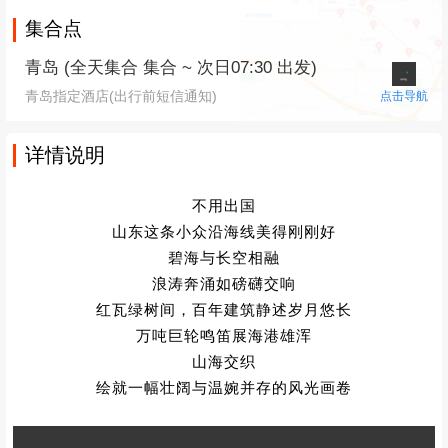
集合点
青岛 (全天集合 集合 ~ 次日07:30 出发)
青岛指定酒店(出行前短信通知)
点击导航
详情说明
不用出国
山东这条小众沿海线美得刚刚好
碧海与长空相融
浪涛奔涌如磅礴交响
红瓦绿树间，百年建筑静述岁月悠长
万吨巨轮鸣笛展海港雄浑
山海交织
绘就一幅壮阔与温婉并存的风光画卷