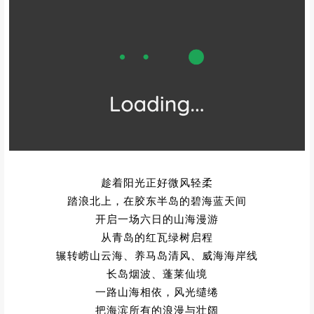
趁着阳光正好微风轻柔
踏浪北上，在胶东半岛的碧海蓝天间
开启一场六日的山海漫游
从青岛的红瓦绿树启程
辗转崂山云海、养马岛清风、威海海岸线
长岛烟波、蓬莱仙境
一路山海相依，风光缱绻
把海滨所有的浪漫与壮阔