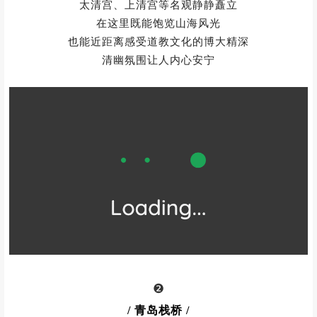
太清宫、上清宫等名观静静矗立
在这里既能饱览山海风光
也能近距离感受道教文化的博大精深
清幽氛围让人内心安宁
❷
/ 青岛栈桥
/