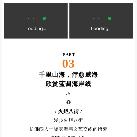
PART
03
千里山海，疗愈威海
欣赏蓝调海岸线
///
❶
/ 火炬八街
/
漫步火炬八街
仿佛闯入一场滨海与文艺交织的绮梦