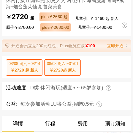
休闲行摄 山海风光 历史人文 网红打卡 海岛漫游 青岛+威
海+烟台蓬莱仙境 鲁菜美食
2720
￥
plus￥2660
起
儿童价: ￥ 1460
起
起 新人
原价￥2780.00
plus￥2680.00
儿童价: ￥1480.00
开通会员立返200元红包，Plus会员立减
¥100
立即开通
08/08 周六 ~08/14
08/08 周六 ~01/01
￥2720
￥2720
起 新人
起 新人
活动难度:
D类 休闲游玩(适宜5 ~ 65岁参加)
公益:
每次参加活动LU将公益捐赠0.5元
详情
行程
费用
预订须知