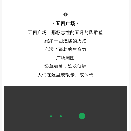
❸
/ 五四广场
/
五四广场上那标志性的五月的风雕塑
宛如一团燃烧的火焰
充满了蓬勃的生命力
广场周围
绿草如茵，繁花似锦
人们在这里或散步、或休憩