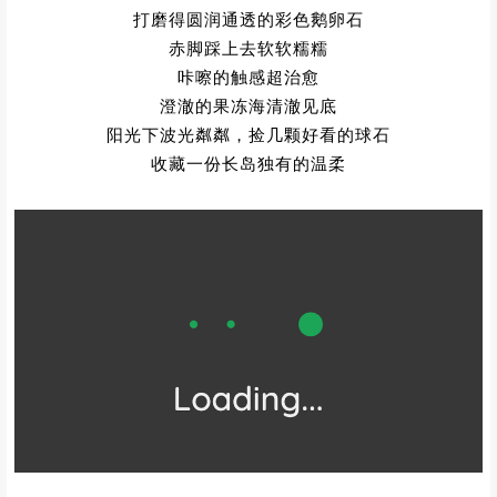
打磨得圆润通透的彩色鹅卵石
赤脚踩上去软软糯糯
咔嚓的触感超治愈
澄澈的果冻海清澈见底
阳光下波光粼粼，捡几颗好看的球石
收藏一份长岛独有的温柔