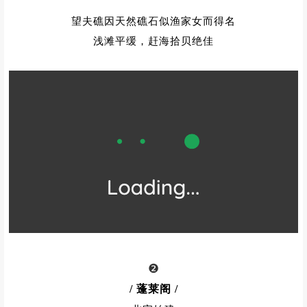
望夫礁因天然礁石似渔家女而得名
浅滩平缓，赶海拾贝绝佳
❷
/ 蓬莱阁
/