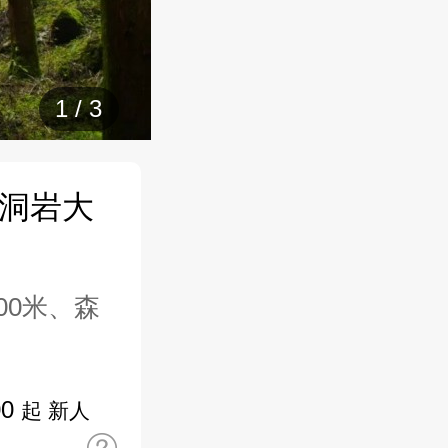
1
/
3
风洞岩大
00米、森
00
起 新人