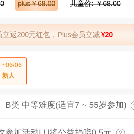
0
plus￥68.00
儿童价: ￥68.00
立返200元红包，Plus会员立减
¥20
 ~06/06
 新人
:
B类 中等难度(适宜7 ~ 55岁参加)
次参加活动LU将公益捐赠0.5元