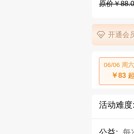
原价￥88.0
开通会员
06/06 周六
￥83
起
活动难度
公益:
每