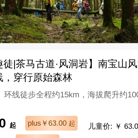
趣徒|茶马古道·风洞岩】南宝山
线，穿行原始森林
环线徒步全程约15km，海拔爬升约10
00
plus￥63.00
起
起
儿童价: ￥ 63.