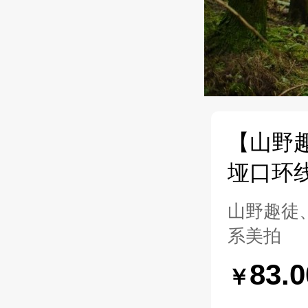
【山野
垭口环
山野趣徒、
系美拍
83.
￥