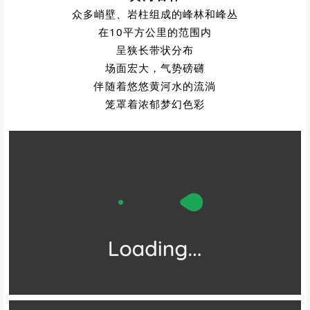
❷
/ 黄河石林
/
众多峭壁、岩柱组成的峰林和峰丛
在10平方公里的范围内
呈狭长带状分布
场面宏大，气势磅礴
伴随着悠悠黄河水的流淌
笼罩着浓郁梦幻色彩