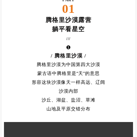
PART
01
腾格里沙漠露营
躺平看星空
///
❶
/ 腾格里沙漠
/
腾格里沙漠为中国第四大沙漠
蒙古语中腾格里是“天”的意思
形容这块沙漠像天一样高远、辽阔
沙漠内部
沙丘、湖盆、盐沼、草滩
山地及平原交错分布