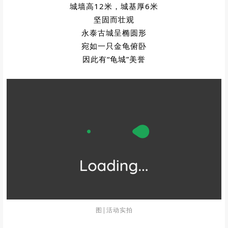
曾是抵御外敌的重要军事基地
兰州将军曾驻扎于此
城墙高12米，城基厚6米
坚固而壮观
永泰古城呈椭圆形
宛如一只金龟俯卧
因此有“
龟城
”美誉