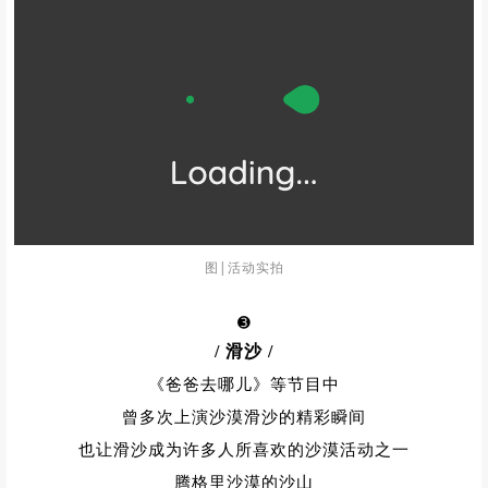
图|活动实拍
➌
/ 滑沙
/
《爸爸去哪儿》等节目中
曾多次上演沙漠滑沙的精彩瞬间