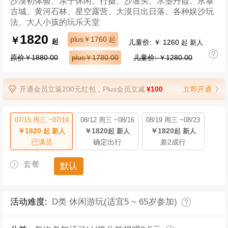
沙漠初体验、亲子休闲、行摄、沙坡头、水墨丹霞、永泰
古城、黄河石林、星空露营、大漠日出日落、各种娱沙玩
法、大人小孩的玩乐天堂
1820
￥
plus￥1760
起
儿童价: ￥ 1260
起
起 新人
原价￥1880.00
plus￥1780.00
儿童价: ￥1280.00
开通会员立返200元红包，Plus会员立减
¥100
立即开通
07/15 周三 ~07/19
08/12 周三 ~08/16
08/19 周三 ~08/23
￥1820
￥1820
￥1820
起 新人
起 新人
起 新人
已满员
确定出行
差2成行
套餐
默认
活动难度:
D类 休闲游玩(适宜5 ~ 65岁参加)