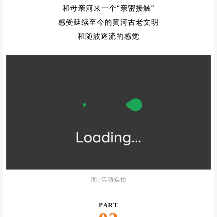
/ 羊皮筏子
/
坐上黄河独有的羊皮筏子进行漂流
和母亲河来一个“亲密接触”
感受延续至今的黄河古老文明
和随波逐流的感觉
图|活动实拍