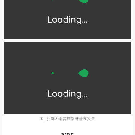
图|沙漠大本营摩洛哥帐篷实景