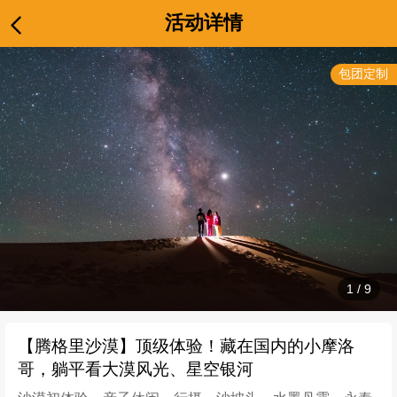
活动详情
包团定制
1
/
9
【腾格里沙漠】顶级体验！藏在国内的小摩洛
哥，躺平看大漠风光、星空银河