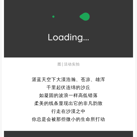
图|活动实拍
湛蓝天空下大漠浩瀚、苍凉、雄浑
千里起伏连绵的沙丘
如凝固的波浪一样高低错落
柔美的线条显现出它的非凡韵致
行走在沙漠之中
你总是会被那些微小的生命所打动