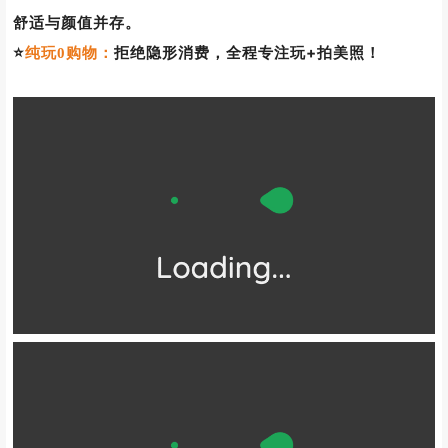
⭐
5天4晚当地精选酒店住宿，安静舒适，可以
精选住宿：
睡个好觉，其中有一晚入住腾格里沙漠大本营摩洛哥帐篷，
舒适与颜值并存。
⭐
拒绝隐形消费，全程专注玩+拍美照！
纯玩0购物：