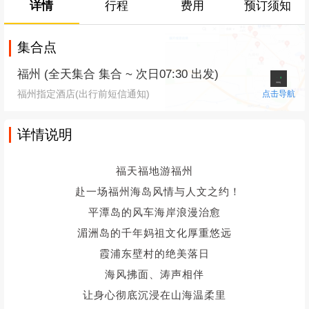
详情
行程
费用
预订须知
集合点
福州 (全天集合 集合 ~ 次日07:30 出发)
福州指定酒店(出行前短信通知)
点击导航
详情说明
福天福地游福州
赴一场福州海岛风情与人文之约！
平潭岛的风车海岸浪漫治愈
湄洲岛的千年妈祖文化厚重悠远
霞浦东壁村的绝美落日
海风拂面、涛声相伴
让身心彻底沉浸在山海温柔里