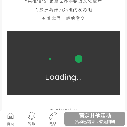
❷
/
妈祖祖庙
/
这里有着世界上第一座妈祖庙
是全球3000座妈祖庙的起源
也是无数妈祖信徒的朝圣之地
“妈祖信俗”更是世界非物质文化遗产
而湄洲岛作为妈祖的发源地
有着非同一般的意义
预定其他活动
活动已结束，暂无团期
首页
客服
电话