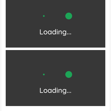
❶
/
湄洲岛
/
一个充满神秘与浪漫的海岛
它不仅是妈祖的故乡
还被誉为“南国蓬莱”的海上仙境
集自然奇观与人文底蕴于一身
是探寻妈祖文化起源
拥抱碧海蓝天的绝佳目的地