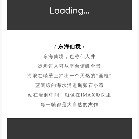
被誉为东海仙境最美海岸线
一座座风车排列得错落有致，高高耸立
有垦丁的浪漫，有草原的苍茫
风车叶影掠过沙滩时
真正的“风与海的交响乐厅”之感