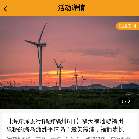
活动详情
包团定制
1
/
9
【海岸深度行|福游福州6日】福天福地游福州，
隐秘的海岛湄洲平潭岛！最美霞浦，福韵流长之
旅...