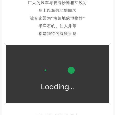
平潭岛由126个岛屿和702个礁石组成
海岸线长408公里
有100多公里为优质海滨沙滩
巨大的风车与碧海沙滩相互映衬
岛上以海蚀地貌闻名
被专家誉为“海蚀地貌博物馆”
半洋石帆、仙人井等
都是独特的海蚀景观