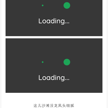
沙质细腻，风光独特
是平潭一处颇具发展潜力的优质沙滩
在绵延的海岸线上
沿岸摆放色彩鲜艳的遮阳伞和沙滩躺椅
还有天空阶梯、爱心、
网红秋千
吊床
等打卡拍照点
浓郁海岛风情扑面而来