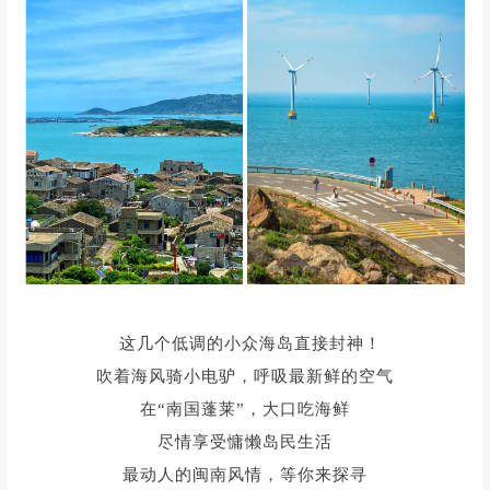
这几个
低调的小众海岛
直接封神！
吹着海风骑小电驴，呼吸最新鲜的空气
在“南国蓬莱”，
大口吃海鲜
尽情享受慵懒岛民生活
最动人的闽南风情，等你来探寻