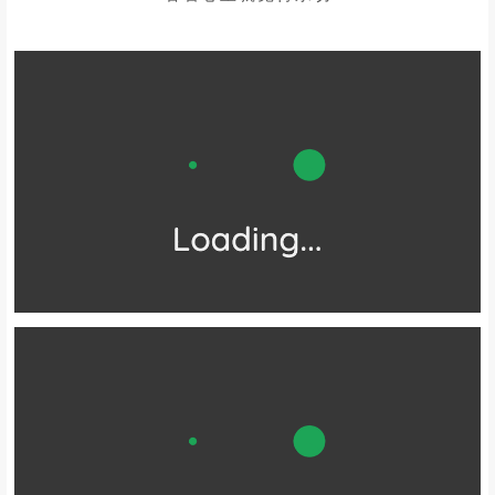
❸
/
平潭68海里
/
又称猴研岛，位于平潭岛最南端
是大陆离台湾最近的地方
仅68海里（约126公里）而得名
岛上有块石碑
刻着“祖国大陆距离台湾岛最近的地方”
看着心里就觉得亲切