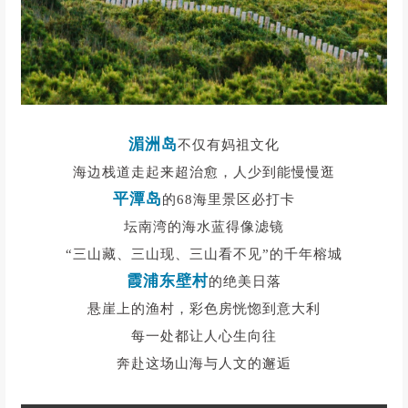
湄洲岛
不仅有妈祖文化
海边栈道走起来超治愈，人少到能慢慢逛
平潭岛
的68海里景区必打卡
坛南湾的海水蓝得像滤镜
“三山藏、三山现、三山看不见”
的千年榕城
霞浦东壁村
的绝美日落
悬崖上的渔村，彩色房恍惚到意大利
每一处都让人心生向往
奔赴这场山海与人文的邂逅