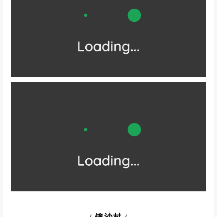
/
东海仙境
/
东海仙境，也称仙人井
徒步进入可从平台俯瞰全景
海浪在峭壁上冲出一个天然的“画框”
蓝绸缎的海水涌进鹅卵石小湾
站在岩洞中间，就像在IMAX影院里
每一帧都是大自然的杰作