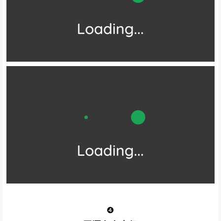
岛内有同心窗、望归石、同心石
“海峡之眼”景观平台
守望石阵等景观，寓意两岸情谊
三岛临海而立，海域辽阔
岛上怪石嶙峋，草木稀少
是平潭岛“光长石头不长草”的典型