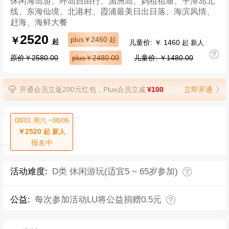
休闲海岛游、环岛自由行、湄洲岛、妈祖祖庙、平潭岛北
线、东海仙境、北港村、霞浦最美日出日落、海滨风情、
赶海、海鲜大餐
2520
￥
plus￥2460
起
儿童价: ￥ 1460
起
起 新人
原价￥2580.00
plus￥2480.00
儿童价: ￥1480.00
开通会员立返200元红包，Plus会员立减
¥100
立即开通
08/01 周六 ~08/06
￥2520
起 新人
报名中
活动难度:
D类 休闲游玩(适宜5 ~ 65岁参加)
公益:
每次参加活动LU将公益捐赠0.5元