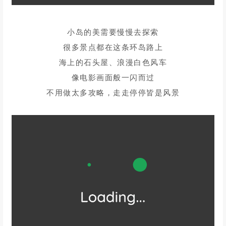
龙王头沙滩—仙人井—北港村—镜沙
长江澳—北部湾生态廊道
小岛的美需要慢慢去探索
很多景点都在这条环岛路上
海上的石头屋、浪漫白色风车