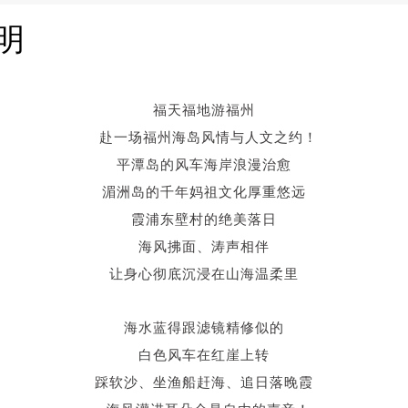
明
福天福地游福州
赴一场福州海岛风情与人文之约！
平潭岛的风车海岸浪漫治愈
湄洲岛的千年妈祖文化厚重悠远
霞浦东壁村的绝美落日
海风拂面、涛声相伴
让身心彻底沉浸在山海温柔里
海水蓝得跟滤镜精修似的
白色风车在红崖上转
踩软沙、坐渔船赶海、追日落晚霞