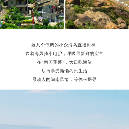
这几个
低调的小众海岛
直接封神！
吹着海风骑小电驴，呼吸最新鲜的空气
在“南国蓬莱”，
大口吃海鲜
尽情享受慵懒岛民生活
最动人的闽南风情，等你来探寻