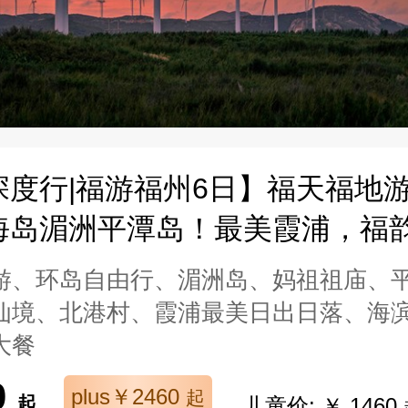
深度行|福游福州6日】福天福地
海岛湄洲平潭岛！最美霞浦，福
游、环岛自由行、湄洲岛、妈祖祖庙、
仙境、北港村、霞浦最美日出日落、海
大餐
0
plus￥2460
起
起
儿童价: ￥ 1460