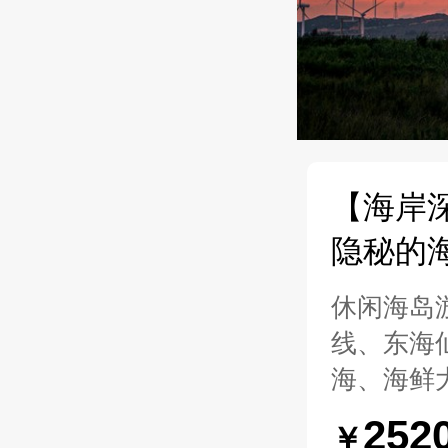
【海岸
隐秘的
旅...
休闲海岛
线、东海
海、海鲜
252
￥