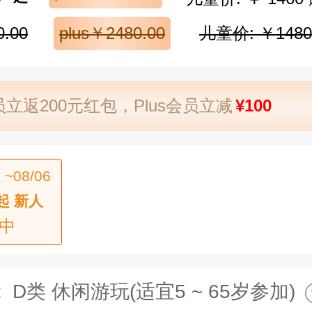
.00
plus￥2480.00
儿童价: ￥1480
立返200元红包，Plus会员立减
¥100
 ~08/06
起 新人
中
:
D类 休闲游玩(适宜5 ~ 65岁参加)