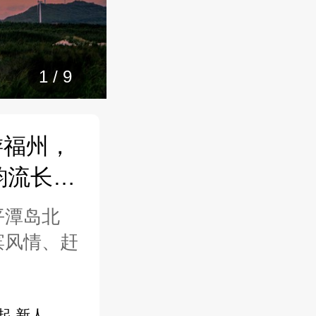
1
/
9
游福州，
韵流长之
平潭岛北
滨风情、赶
起 新人