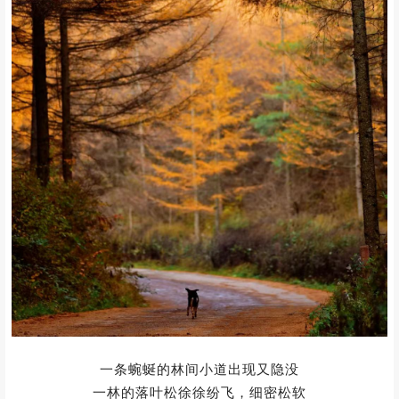
光影变幻莫测
和光雾山的红叶相比
李家林场的秋色更加的接地气
就绚烂在村舍里、院坝前
菜园边、山岭间