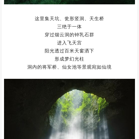
这里集天坑、瓮形竖洞、天生桥
三绝于一体
穿过烟云洞的钟乳石群