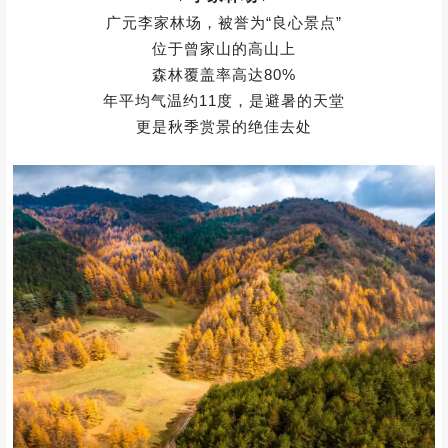
01
捕捉限定秋日风景
赏漫山绚烂彩林
///
❶
/ 李家林场
/
广元李家林场，被誉为“良心景点”
位于曾家山的高山上
森林覆盖率高达80%
年平均气温约11度，是避暑的天堂