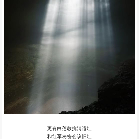
进入飞天宫
阳光透过百米天窗洒下
形成梦幻光柱
洞内的将军桥、仙女池等景观宛如仙境