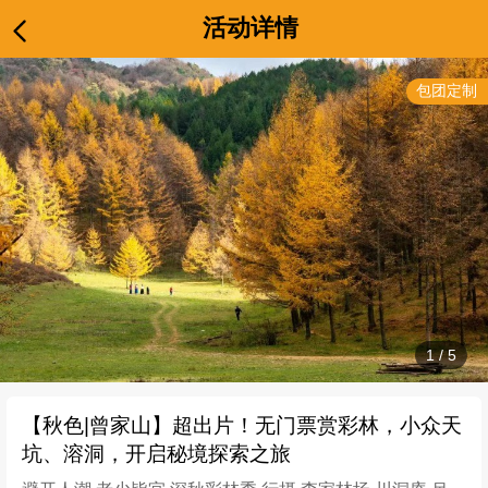
活动详情
包团定制
1
/
5
【秋色|曾家山】超出片！无门票赏彩林，小众天
坑、溶洞，开启秘境探索之旅