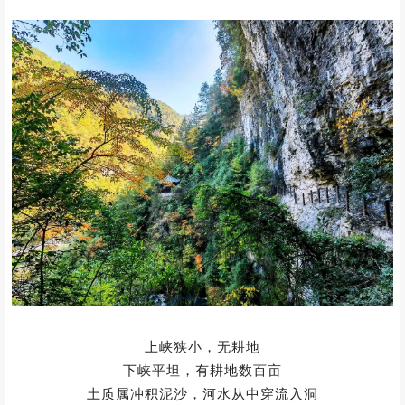
❷
/ 吊滩河落水洞
/
吊滩河
是一个较长的峡
上起两河乡的黄柏村
下至曾家乡云乐村石坝子
约十五华里
两面悬崖峭壁，高数十丈
岩中有大小裂缝，石洞，有水渗出
即为该地农民饮水之源