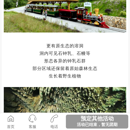
清澈的小溪，山间金色的田野
小火车悠游的转动
清秀的高山，挺直的崖壁
包围着这一带美好
预定其他活动
活动已结束，暂无团期
首页
客服
电话