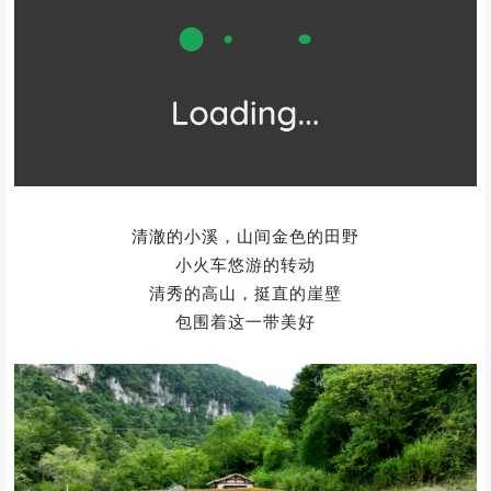
吊滩河最让人叫绝的
是移步换景、人在景中
沿廊道入河谷
林木环绕、阡陌交错
溪流叮咚，清风徐徐
又有田园人家，鸡犬相闻
有世外桃源之感