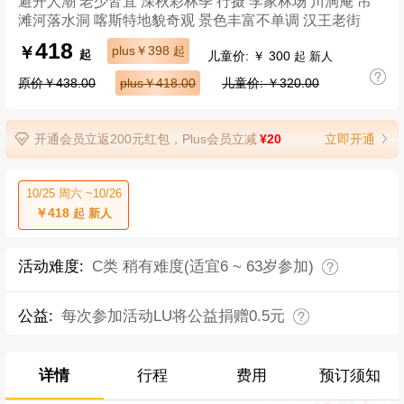
避开人潮 老少皆宜 深秋彩林季 行摄 李家林场 川洞庵 吊
滩河落水洞 喀斯特地貌奇观 景色丰富不单调 汉王老街
418
￥
plus￥398
起
儿童价: ￥ 300
起
起 新人
原价￥438.00
plus￥418.00
儿童价: ￥320.00
开通会员立返200元红包，Plus会员立减
¥20
立即开通
10/25 周六 ~10/26
￥418
起 新人
活动难度:
C类 稍有难度(适宜6 ~ 63岁参加)
公益:
每次参加活动LU将公益捐赠0.5元
详情
行程
费用
预订须知