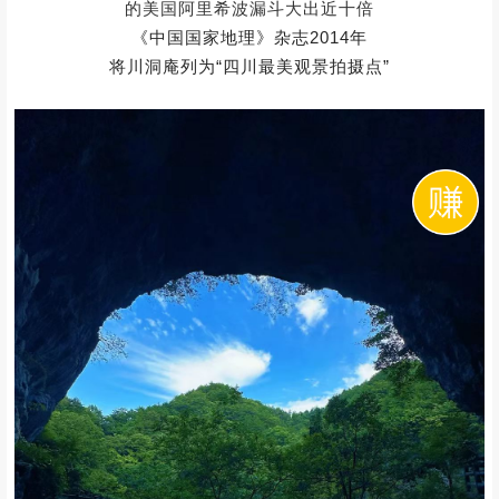
02
世界第一大天坑
欣赏喀斯特地貌奇观
///
❶
/ 川洞庵
/
在曾家山中
藏着一个人少景美的天坑景观
——川洞庵天坑
在已知的世界级大漏斗中
川洞庵天坑比号称“世界第一”
的美国阿里希波漏斗大出近十倍
《中国国家地理》杂志2014年
将川洞庵列为
“四川最美观景拍摄点”