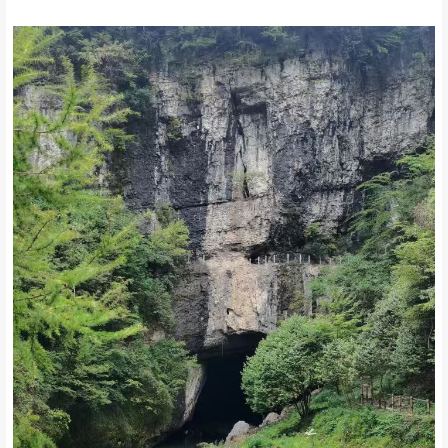
上峡狭小，无耕地
下峡平坦，有耕地数百亩
土质属冲积泥沙，河水从中穿流入洞