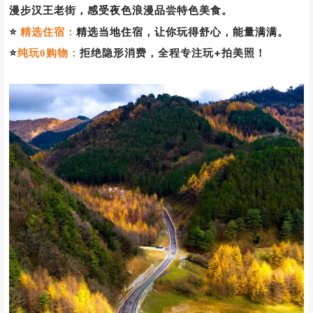
行程亮点
▼
有效避堵，赏漫山彩林，秋日氛围感瞬间拉
⭐
深秋彩林：
满，真的不要太震撼！
⭐
深度体验：
低海拔漫步秋日天然林场，享受森林氧吧；川
洞庵“世界第一大天坑”，欣赏喀斯特地貌奇观；吊滩河落水
洞，沿着河流欣赏“翡翠+牛奶”双拼色河水、溶洞等景观；
漫步汉王老街，感受夜色浪漫品尝特色美食
。
精选当地住宿，让你玩得舒心，能量满满。
⭐
精选住宿：
⭐
拒绝隐形消费，全程专注玩+拍美照！
纯玩0购物：