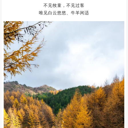
一条蜿蜒的林间小道出现又隐没
一林的落叶松徐徐纷飞，细密松软
不见牧童，不见过客
唯见白云悠悠、牛羊闲适