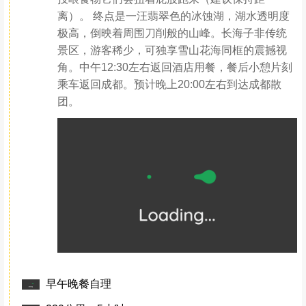
布圆滚滚的旱獭洞，呆萌的土拨鼠常直立张望，
投喂食物它们会扭着屁股跑来（建议保持距
离）。 终点是一汪翡翠色的冰蚀湖，湖水透明度
极高，倒映着周围刀削般的山峰。长海子非传统
景区，游客稀少，可独享雪山花海同框的震撼视
角。中午12:30左右返回酒店用餐，餐后小憩片刻
乘车返回成都。预计晚上20:00左右到达成都散
团。