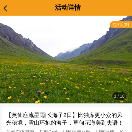
活动详情
包团定制
1
/
10
【​英仙座流星雨|长海子2日】比独库更小众的风
光秘境，雪山环抱的海子，草甸花海美到失语！