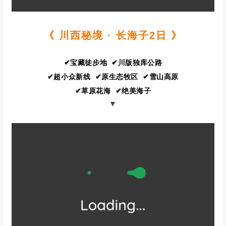
《 川西秘境 · 长海子2日 》
✔宝藏徒步地 ✔川版独库公路
✔超小众新线 ✔原生态牧区 ✔雪山高原
✔草原花海 ✔绝美海子
▼