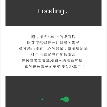
翻过海拔3000+的垭口后
眼前突然铺开一片碧绿的海子
像被群山捧在手心的翡翠，草甸绿油油
牦牛甩着尾巴在湖边喝水
连风都带着青草和湖水的清新气息～
真的被长海子的美貌按头种草了！