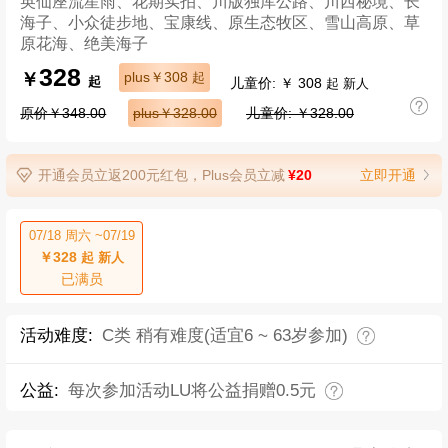
​英仙座流星雨、花期实拍、川版独库公路、川西秘境、长
海子、小众徒步地、宝康线、原生态牧区、雪山高原、草
原花海、绝美海子
328
￥
plus￥308
起
儿童价: ￥ 308
起
起 新人
原价￥348.00
plus￥328.00
儿童价: ￥328.00
开通会员立返200元红包，Plus会员立减
¥20
立即开通
07/18 周六 ~07/19
￥328
起 新人
已满员
活动难度:
C类 稍有难度(适宜6 ~ 63岁参加)
公益:
每次参加活动LU将公益捐赠0.5元