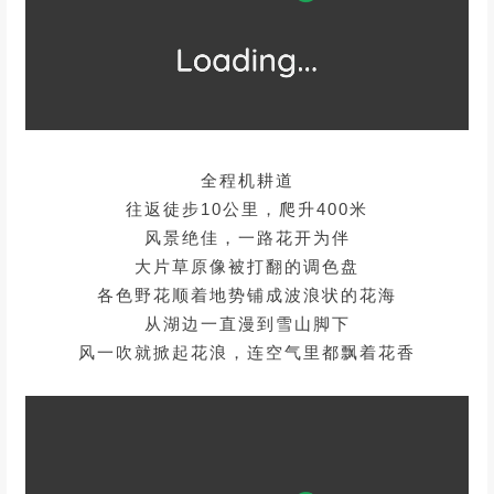
全程机耕道
往返徒步10公里，爬升400米
风景绝佳，一路花开为伴
大片草原像被打翻的调色盘
各色野花顺着地势铺成波浪状的花海
从湖边一直漫到雪山脚下
风一吹就掀起花浪，连空气里都飘着花香