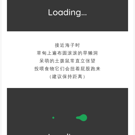
接近海子时
草甸上遍布圆滚滚的旱獭洞
呆萌的土拨鼠常直立张望
投喂食物它们会扭着屁股跑来
（建议保持距离）