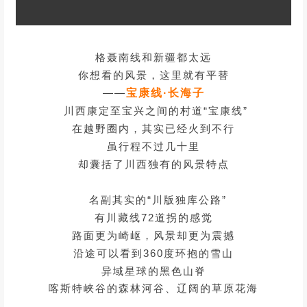
格聂南线和新疆都太远
你想看的风景，这里就有平替
——
宝康线·长海子
川西康定至宝兴之间的村道“宝康线”
在越野圈内，其实已经火到不行
虽行程不过几十里
却囊括了川西独有的风景特点
名副其实的“川版独库公路”
有川藏线72道拐的感觉
路面更为崎岖，风景却更为震撼
沿途可以看到360度环抱的雪山
异域星球的黑色山脊
喀斯特峡谷的森林河谷、辽阔的草原花海