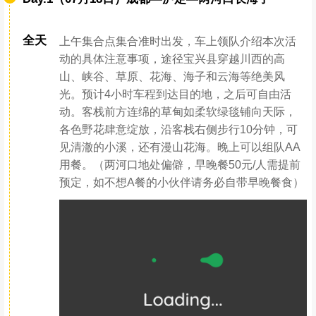
Day.1（07月18日）成都—泸定—两河口长海子
全天
上午集合点集合准时出发，车上领队介绍本次活
动的具体注意事项，途径宝兴县穿越川西的高
山、峡谷、草原、花海、海子和云海等绝美风
光。预计4小时车程到达目的地，之后可自由活
动。客栈前方连绵的草甸如柔软绿毯铺向天际，
各色野花肆意绽放，沿客栈右侧步行10分钟，可
见清澈的小溪，还有漫山花海。晚上可以组队AA
用餐。（两河口地处偏僻，早晚餐50元/人需提前
预定，如不想A餐的小伙伴请务必自带早晚餐食）