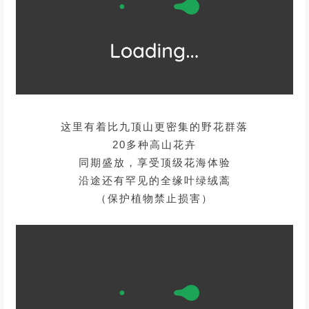
这里有着比九顶山更密集的野花群落
20多种高山花卉
同期盛放，享受顶级花海体验
沿途还有罕见的全缘叶绿绒蒿
（保护植物禁止损害）