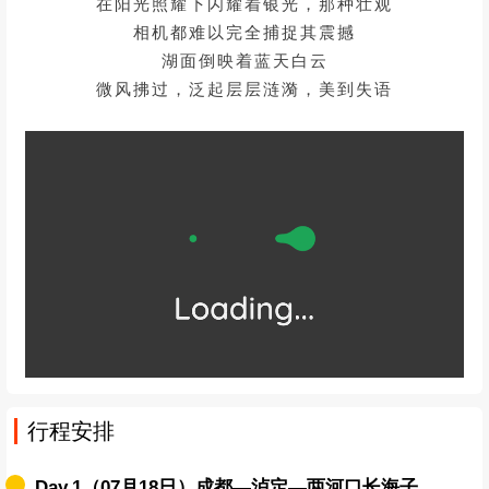
抬头便能望见圣洁的雪山尖顶
在阳光照耀下闪耀着银光，那种壮观
相机都难以完全捕捉其震撼
湖面倒映着蓝天白云
微风拂过，泛起层层涟漪，美到失语
行程安排