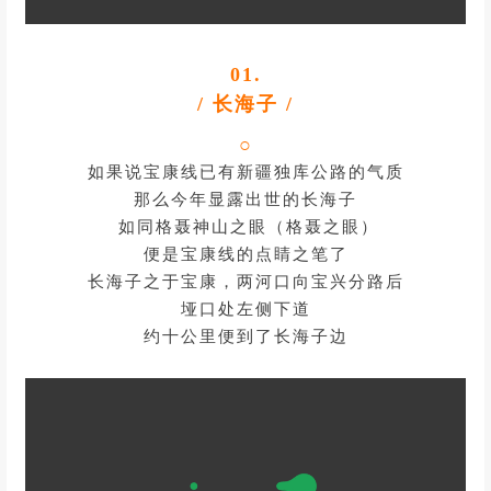
01.
/ 长海子 /
○
如果说宝康线已有新疆独库公路的气质
那么今年显露出世的长海子
如同格聂神山之眼（格聂之眼）
便是宝康线的点睛之笔了
长海子之于宝康，两河口向宝兴分路后
垭口处左侧下道
约十公里便到了长海子边