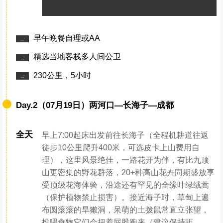
早午晚餐自理或AA
精选当地客栈多人间公卫
230公里，5小时
Day.2（07月19日）两河口—长海子—成都
全天
早上7:00起床出发前往长海子（全程机耕道往返
徒步10公里爬升400米，可选皮卡上山费用自
理），这里风景绝佳，一路花开为伴，有比九顶
山更密集的野花群落，20+种高山花卉同期盛放享
受顶级花海体验，沿途还有罕见的全缘叶绿绒蒿
（保护植物禁止损害）。接近海子时，草甸上遍