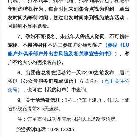
6、活动不接受任何迟到理由，诸如：闹钟坏了、出
门晚了、打不到车、找不到路、找不到集合点，杜绝不
守时的特权行为，集合时间未到集合点视为迟到，至出
发时间为等待时间，超过出发时间未到视为放弃活动，
且迟到不等不退费。
7、孕妇不可报名、未成年人需成人陪同、不可携带
宠物、不接待身体不适宜参加户外活动客户
（参见《LU
趣户外俱乐部户外出游风险及相关事宜告知书》）
、客
户不论大小均需报名占位。
8、出团信息将在活动前一天22:00之前发布
，届时
将以
【公众号服务消息或短信】
方式通知
（点击关注公
众号）
，也可在
【我的订单】
中查询。
9、关于活动微信群：
1-4日游车上建群，4日以上或
省外线路提前3-5天建群。
注：订单支付成功即表示同意以上退改签约定。