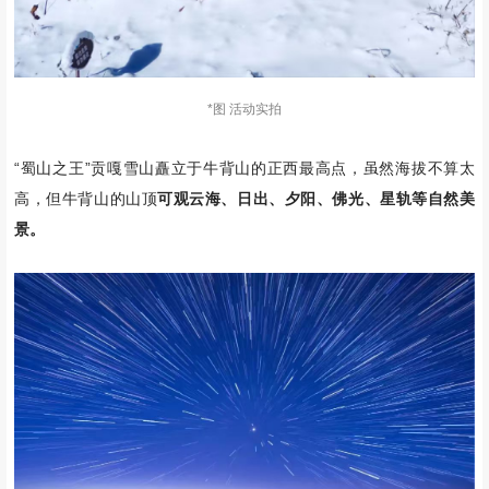
*图 活动实拍
“蜀山之王”贡嘎雪山矗立于牛背山的正西最高点，虽然海拔不算太
高，但牛背山的山顶
可观云海、日出、夕阳、佛光、星轨等自然美
景。