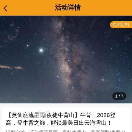
活动详情
包团定制
1
/
7
【英仙座流星雨|夜徒牛背山】牛背山2026登
高，登牛背之巅，解锁最美日出云海雪山！