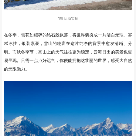
*图 活动实拍
在冬季，雪花如细碎的钻石般飘落，将世界装扮成一片洁白无瑕。雾
凇冰挂，银装素裹，雪山的轮廓在这片纯净的背景中愈发清晰、分
明。而秋冬季节，高山上的天气往往更为稳定，云海日出的美景也更
易呈现。只需一点点好运气，你便能拥抱这壮丽的世界，感受大自然
的无限魅力。