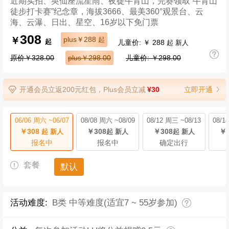
近期实拍、英仙座流星雨、夜徒牛背山，完赛领取“牛背山
徒步打卡赛”纪念章，海拔3666、最美360°观景台、云
海、云瀑、日出、星空、16岁以下免门票
308
￥
plus￥288
起
儿童价: ￥ 288
起
起 新人
原价￥328.00
plus￥298.00
儿童价: ￥298.00
开通会员立返200元红包，Plus会员立减
¥30
立即开通
06/06 周六 ~06/07
08/08 周六 ~08/09
08/12 周三 ~08/13
08/1
￥308
￥308
￥308
￥3
起 新人
起 新人
起 新人
报名中
报名中
确定出行
套餐
默认
活动难度:
B类 中等难度(适宜7 ~ 55岁参加)