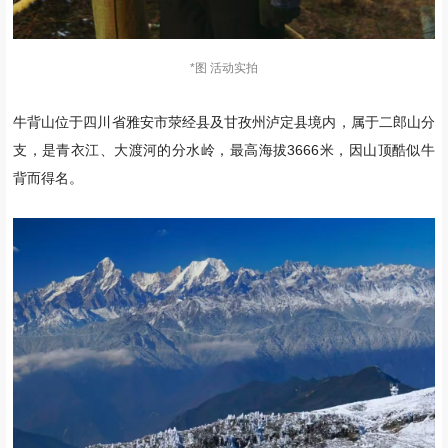
*图 活动实拍
牛背山位于四川省雅安市荥经县及甘孜州泸定县境内，属于二郎山分
支，是青衣江、大渡河的分水岭，最高海拔3666米，因山顶酷似牛
背而得名。