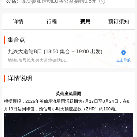
公益:
每次参加活动LU将公益捐赠0.5元
详情
行程
费用
预订须知
集合点
九兴大道站B口 (18:50 集合 ~ 19:00 出发)
地铁5/8号线九兴大道地铁站B口
点击导航
详情说明
英仙座流星雨
根据预报，2026年英仙座流星雨活跃期为7月17日至8月24日，在8
月13日达到峰值，预估每小时天顶流星数（ZHR）约100颗。