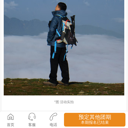
*图 活动实拍
预定其他团期
2015年，荥经县政府与泸定县政府联合发布通告，将对牛背山实行
本期报名已结束
首页
客服
电话