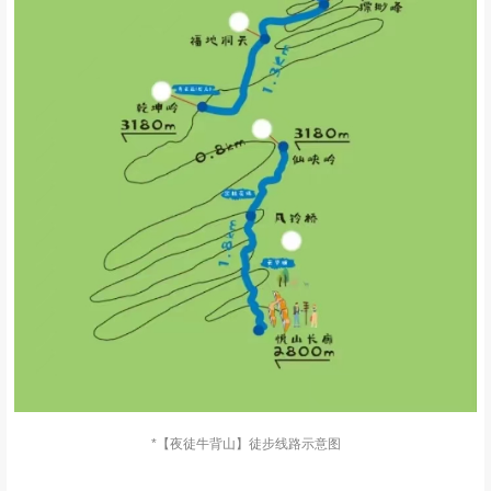
*【夜徒牛背山】徒步线路示意图