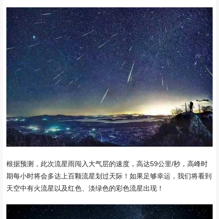
根据预测，此次流星雨闯入大气层的速度，高达59公里/秒，高峰时
期每小时将会多达上百颗流星划过天际！如果足够幸运，我们将看到
天空中有火流星以及红色、淡绿色的彩色流星出现！