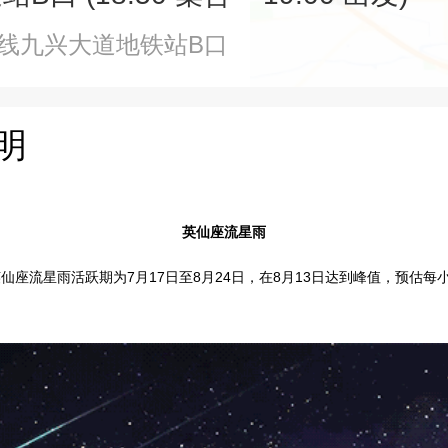
号线九兴大道地铁站B口
明
英仙座流星雨
英仙座流星雨活跃期为7月17日至8月24日，在8月13日达到峰值，预估每