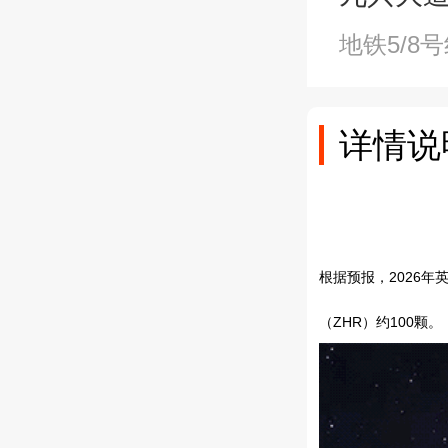
地铁5/8
详情说
根据预报，2026年
（ZHR）约100颗。