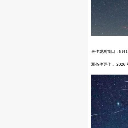
最佳观测窗口‌：8
测条件更佳 。‌‌‌2