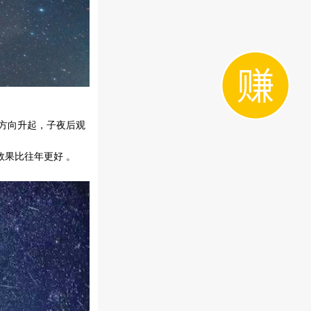
北方向升起，子夜后观
测效果比往年更好 。