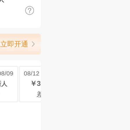
立即开通
8/09
08/12 周三 ~08/13
08/14 周五 ~08/
￥308
￥308
新人
起 新人
起 新人
行
差2成行
报名中