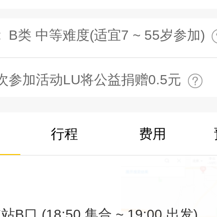
:
B类 中等难度(适宜7 ~ 55岁参加)
次参加活动LU将公益捐赠0.5元
行程
费用
口 (18:50 集合 ~ 19:00 出发)