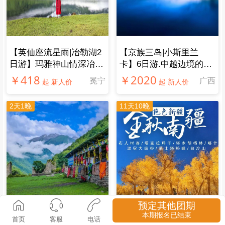
【英仙座流星雨|冶勒湖2
【京族三岛|小斯里兰
日游】玛雅神山情深冶
卡】6日游.中越边境的斯
勒，传唱千年孟获城
里兰卡，不一样的玩法
￥418
￥2020
冕宁
广西
起 新人价
起 新人价
2天1晚
11天10晚
预定其他团期
本期报名已结束
首页
客服
电话