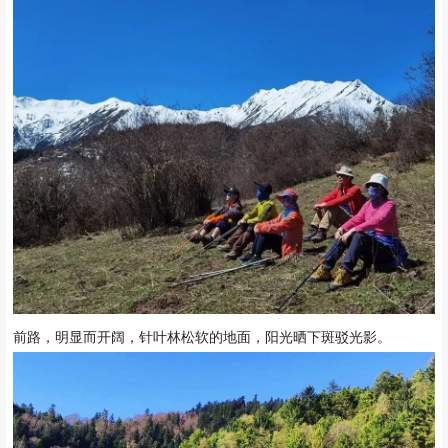
洗礼。
前路，明显而开阔，针叶林松软的地面，阳光晒下斑驳光影。