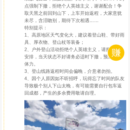
林，构成一副完美的画卷。在蓝天下、白云里继
续放飞自己，拍摄美照。关门时间下午15:00，到
点强制下撤，拒绝个人英雄主义，谢谢配合！争
取天黑之前回到山下，上车开始返程，大家意犹
未尽，含泪吻别，期待下次相遇……
特别提示：
1、高原地区天气变化大，建议着登山鞋、带好雨
具、厚衣物、登山杖等装备；
2、户外登山活动拒绝个人英雄主义，请服从领队
安排，当天状态不好请务必适时下撤，预留下山
体力。
3、登山线路返程时间会偏晚，介意者勿拍。
4、因个人原因如不听招呼，玩得忘了时间的队友
导致极个别人下山太晚，有可能需要自行包车返
回成都，产生的多余费用敬请自理。