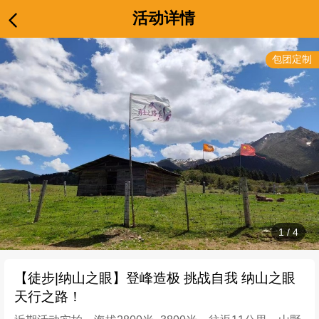
活动详情
包团定制
1
/
4
【徒步|纳山之眼】登峰造极 挑战自我 纳山之眼
天行之路！