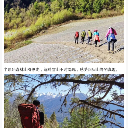
半原始森林山脊纵走，远处雪山不时隐现，感受回归山野的真趣。