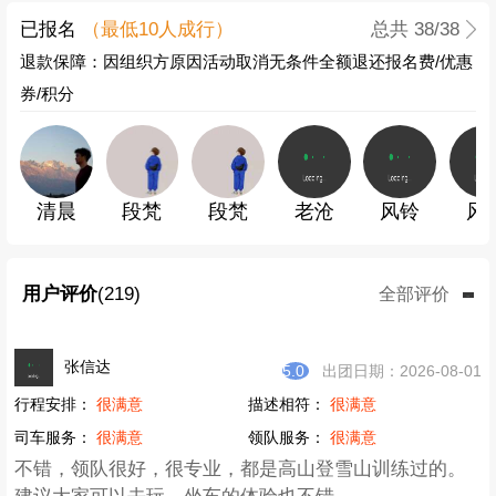
宜告知书》
已报名
（最低
10
人成行）
总共
38
/38
退款保障：因组织方原因活动取消无条件全额退还报名费/优惠
券/积分
清晨
段梵
段梵
老沧
风铃
风
用户评价
(219)
全部评价
张信达
5.0
出团日期：2026-08-01
行程安排：
很满意
描述相符：
很满意
司车服务：
很满意
领队服务：
很满意