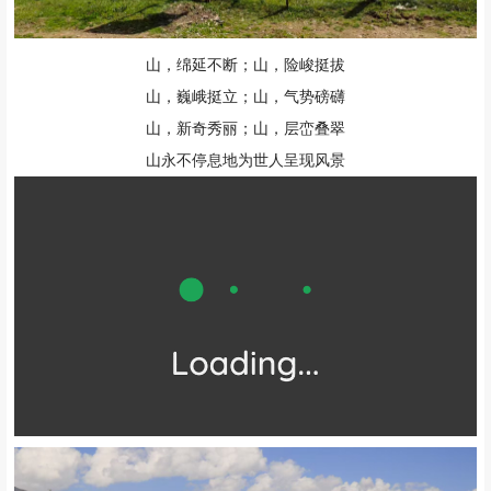
山，绵延不断；山，险峻挺拔
山，巍峨挺立；山，气势磅礴
山，新奇秀丽；山，层峦叠翠
山永不停息地为世人呈现风景