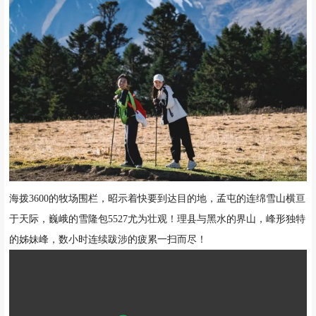
海拨3600的牧场围栏，昭示着快要到达目的地，孟屯的连绵雪山横亘
于天际，巍峨的雪隆包5527尤为壮观！
理县与黑水的界山，峰形独特
的姊妹峰，数小时连续跋涉的疲累一扫而尽！