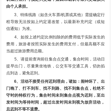
地）的行程，请务必联系客服确认是否“确定成行”，确
认成行后方可预定大交通，如因未确认导致大交通损失
由个人承担。
3、特殊线路（如含火车票/机票或其他）需提确定行
程导致无法按如上约定退改签，以最新补充约定（或短
信通知）为准。
4、如按上述约定比例扣除的的费用低于实际发生的
费用，旅游者按照实际发生的费用支付，但最高额不应
当超过旅游费用总额。
5、请提前查询前往集合点交通，集合时间，活动日
提早出门，尽量乘坐地铁，公交车等交通工具，切勿掐
点到达，避免迟到。
6、活动不接受任何迟到理由，诸如：闹钟坏了、出
门晚了、打不到车、找不到路、找不到集合点，杜绝不
守时的特权行为，集合时间未到集合点视为迟到，至出