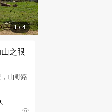
1
/
4
纳山之眼
公里，山野路
人