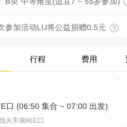
:
B类 中等难度(适宜7 ~ 55岁参加)
次参加活动LU将公益捐赠0.5元
行程
费用
 (06:50 集合 ~ 07:00 出发)
号线火车南站E口