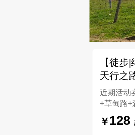
【徒步|
天行之
近期活动实
+草甸路+
128
￥