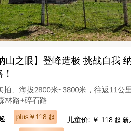
纳山之眼】登峰造极 挑战自我 
路！
拍、海拔2800米~3800米，往返11
森林路+碎石路
plus￥118
起
起
儿童价: ￥ 118
起 新