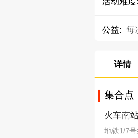
活动难度
公益:
每
详情
集合点
火车南站E口
地铁1/7